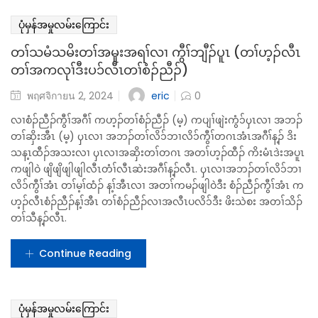
တၢ်မ့ၢ်စံၣ်ညီၣ်တဲ၁်န့ၢ်ၦၤဘၣ်တၢ်လိ၁်ဘၢလိ၁်ကွီၢ်တဂၤလၢ အတၢ်ကမၣ်
အိၣ်ဝဲဒီး ဟ့ၣ်အီၤ တၢ်စံၣ် ညီၣ်န့ၣ်ၦၤလၢအဘၣ်တၢ်လိ၁်ဘၢလိ၁်ကွီၢ်တဂၤ
ဃ့ပတံသကွံ၁်ကညးက့ၤတၢ်ဆူကွီၢ်ဘျီၣ်အိၣ်ဒ်သိး တၢ်ကကွၢ်ဆိ ကမိၣ်ဒီး
သမံသမိးက့ၤ အတၢ်ဂ့ၢ်အံၤသ့န့ၣ်လီၤ.ဒ်န့ၣ်အသိး ၦၤလၢအဆှိးတၢ်တကပၤ
စ့ၢ်ကီးဃ့ပတံထီၣ်က့ၤ ဝဲဒ်သိးတၢ်ကကွၢ်ကဒါက့ၤ ဒီး သမံသမိးက့ၤ ၦၤဘၣ်
တၢ်လိ၁်ဘၢလိ၁်ကွီၢ်တဂၤ အတၢ်စံၣ်ညီၣ်ဃၣ် မ့တမ့ၢ် တၢ်ပျၢ် ပူၤဖျဲးကွံ၁်
အီၤအဂ့ၢ်သ့န့ၣ်လီၤ.
Continue Reading
ပုံမှန်အမှုလမ်းကြောင်း
တၢ်သမံသမိးတၢ်အမူးအရၢ်လၢ ကွီၢ်ဘျီၣ်ပူၤ (တၢ်ဟ့ၣ်လီၤ
တၢ်အကလုၢ်ဒီးပ၁်လီၤတၢ်စံၣ်ညီၣ်)
eric
พฤศจิกายน 2, 2024
0
လၢစံၣ်ညီၣ်ကွီၢ်အဂီၢ် ကဟ့ၣ်တၢ်စံၣ်ညီၣ် (မ့) ကပျၢ်ဖျဲးကွံ၁်ၦၤလၢ အဘၣ်
တၢ်ဆှိးအီၤ (မ့) ၦၤလၢ အဘၣ်တၢ်လိ၁်ဘၢလိ၁်ကွီၢ်တဂၤအံၤအဂီၢ်န့ၣ် ဒိး