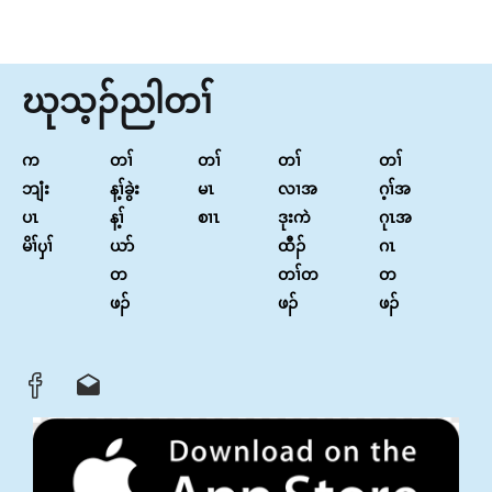
มีนาคม 26, 2026
0
လမ်းပြအက်ပ်ပလီကေးရှင်းကို ဒေါင်းလုဒ်လုပ်ပြီး ဥပဒေ
ရေးရာတွေ လေ့လာကြမယ်
มีนาคม 26, 2026
0
Law Help
ธันวาคม 26, 2024
29
ဃုသ့ၣ်ညါတၢ်
က
တၢ်
တၢ်
တၢ်
တၢ်
ဘျံး
န့ၢ်ခွဲး
မၤ
လၢအ
ဂ့ၢ်အ
ပၤ
န့ၢ်
စၢၤ
ဒုးကဲ
ဂုၤအ