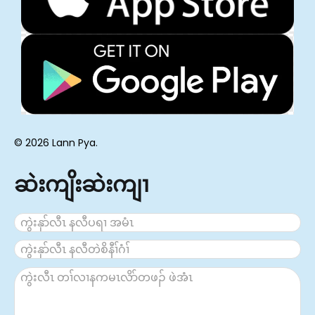
မိၢ်ၦၢ်
ယာ်
ထီၣ်
ဂၤ
တ
တၢ်တ
တ
ဖၣ်
ဖၣ်
ဖၣ်
© 2026 Lann Pya.