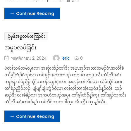
eric
พฤศจิกายน 2, 2024
0
ဖဲတၢ်စးထီၣ်ပ၁်တၢ်ကမၣ်ဒီး လိ၁်ဘၢၦၤတဂၤဝံၤဒီး စံၣ်ညီၣ်ကွီၢ်ကသံကွၢ်ၦၤ
လၢ အဘၣ်တၢ်ဆှိးအီၤ (မ့) လၢအဘၣ်တၢ်လိၢ်ဘၢလိၢ်ကွီၢ်အီၤတဂၤလၢ မ့ၢ်
ကအဲၣ်ဒိး ကိးက့ၤဒီး သမံသမိးက့ၤ ၦၤလၢ အဆှိးတၢ် အၦၤအုၣ်သးတဖၣ်
န့ၣ်လီၤ. ဖဲန့ၣ်ၦၤလၢ အဘၣ်တၢ်ဆှိးအီၤတဂၤစ့ၢ်ကီး ဒ်သိးကတြီဆၢဂ့ၢ်လိ၁်
က့ၤတၢ်အဂီၢ် ကဟ့ၣ်ထီၣ် အၦၤလၢ အအုၣ်အသးလၢ အဂီၢ်မ့ၢ်ဂ့ၤႇ တၢ်ပီး
တၢ်လီလၢ ကကဲထီၣ်တၢ်အုၣ်အသးလၢအဂီၢ် န့ၣ်လီၤ. အဝဲအနီၢ်ကစၢ်ဒၣ်ဝဲ
စ့ၢ်ကီး ကဟ့ၣ်ထီၣ် အတၢ်ပ၁်ဖျါတၢ်ဂ့ၢ်တၢ်ကျိၤတဖၣ်သ့န့ၣ်လီၤ. (ကွၢ်က့ၤဖဲ
တၢ်သမံ သမိး တၢ်မူးတၢ်ရၢ်လၢ ကွီၢ်ဘျီၣ်ပူၤ )
Continue Reading
ပုံမှန်အမှုလမ်းကြောင်း
အမှုပလပ်ခြင်း
eric
พฤศจิกายน 2, 2024
0