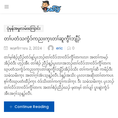
13
LOGIN
4
7
Enter your username and password to login.
4
KAYIN
MM
EN
SHAN
MON
Remember me
Login
Lost password?
ပုံမှန်အမှုလမ်းကြောင်း
တၢ်ပတံသကွံ၁်ကညးက့ၤတၢ်ဆူကွီၢ်ဘျီၣ်
eric
พฤศจิกายน 2, 2024
0