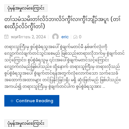
ဖဲတၢ်သမံသမိးၦၤလၢ အဆှိးထီၣ်တၢ်ဒီး အၦၤအုၣ်အသးတဖၣ်ဝံၤအလီၢ်ခံ
တၢ်မ့ၢ်ထံၣ်ဝဲဒၣ်လၢ တၢ်အုၣ်အသးတဖၣ် တဂၢၢ်တကျၢၤလီၤတံၢ်လီၤဆဲး
ဘၣ်န့ၣ် စံၣ်ညီၣ်ကွီၢ်တဘၣ်ဟ့ၣ်ၦၤလၢ အဘၣ်တၢ်လိ၁်ဘၢ လိ၁်ကွီၢ်တဂၤ
တၢ်စံၣ်ညီၣ်ဘၣ်. ပျဲပျၢ်ဖျဲးကွံ၁်ဝဲလၢ တၢ်လိၢ်ဘၢအံၤသ့ဝဲဒၣ်န့ၣ်လီၤ. ဘၣ်
ဆၣ်ဒီး လၢခံနံၣ်လၢ အကဟဲတဖၣ်အပူၤ တၢ်မ့ၢ်ထံၣ်န့ၢ်က့ၤ တၢ်အုၣ်သးလီၤ
တံၢ်လီၤဆဲးတဖၣ်န့ၣ် တၢ်လိ၁်ဘၢကဒါက့ၤ အီၤကွီၢ် သ့ န့ၣ်လီၤ.
Continue Reading
ပုံမှန်အမှုလမ်းကြောင်း
တၢ်သမံသမိးတၢ်လိ၁်ဘၢလိ၁်ကွီၢ်လၢကွီၢ်ဘျီၣ်အပူၤ (တၢ်
စးထီၣ်လိ၁်ကွီၢ်တၢ်)
eric
พฤศจิกายน 2, 2024
0
တရားသူကြီးမှ စွပ်စွဲခံရသူအပေါ် စွဲချက်မတင်မီ နှစ်ဖက်လုံးကို
လျှောက်လဲချက်တင်သွင်းစေမည် ဖြစ်သည်။တရားလိုဘက်မှ စွဲချက်တင်
သင့်ကြောင်း၊ စွပ်စွဲခံရသူမှ ၎င်းအပေါ်စွဲချက်မတင်သင့်ကြောင်း