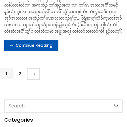
ပုံမှန်အမှုလမ်းကြောင်း
တၢ်သမံသမိး တၢ်အမူးအရၢ် (တၢ်လိ၁်ဘၢလိ၁်ကွီၢ်) လၢ
ကွီၢ်ဘျီၣ်ပူၤ
eric
พฤศจิกายน 2, 2024
0
(တၢ်ဟ့ၣ်ထီၣ်တၢ်အုၣ်သးလၢ ဘၣ်ဃးဒီးၦၤလၢအလိ၁်ဘၢတၢ်)တၢ်သိၣ်
တၢ်သီအၦၤအိၣ်ဒီး လီၤလၤမ့တမ့ၢ် ၦၤလိၢ်ဘၢတၢ်တဂၤအပီၢ်ရီ ကစးထီၣ်
လိၢ်ဘၢ တၢ်ခီဖျိ ကဟ့ၣ်ထီၣ် ၦၤအုၣ်သးလၢ အထံၣ်တၢ်မၤအသးတဖၣ်ႇ
တၢ်ပီးတၢ်လီလၢ အကဲထီၣ် တၢ်အုၣ်အသးလၢ တၢ်မၤ အသးအဂီၢ်တဖၣ်
န့ၣ်လီၤ. ၦၤလၢအဘၣ်တၢ်လိၢ်ဘၢလိၢ်ကွီၢ်တဂၤစ့ၢ်ကီး သံကွၢ်သံဒိးက့ၤၦၤ
အုၣ်အသးလၢ အထံၣ်တၢ်မၤအသးတဖၣ်မ့ၢ်ဂ့ၤႇ တြီဆၢဂ့ၢ်လိ၁်က့ၤတၢ်အုၣ်
သးလၢ အဘၣ်တၢ်ဟ့ၣ်ထီၣ်တဖၣ်န့ၣ်သ့ဝဲလီၤ.(ဒ်သိးကသ့ၣ်ညါလီၤတံၢ်
လီၤဆဲးအဂီၢ်ကွၢ်ဖဲ တၢ်သံသမိး အမူးအရၢ် တၢ်လိ၁်ဘၢလိ၁်ကွီၢ် န့ၣ်တက့ၢ်)
Continue Reading