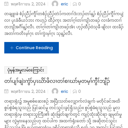
တရားလွှတ်ပေးသည့်အခါ စွပ်စွဲခံရသူကို အဆိုပါ ပြစ်မှုဖြင့် ...
Continue Reading
ပုံမှန်အမှုလမ်းကြောင်း
တၢ်သမံသမိးတၢ်အမူးအရၢ် လၢကွီၢ်ဘျီၣ်ပူၤ (တၢ်ဟ့ၣ်ထီၣ်
တၢ်ဂ့ၢ်တၢ်ကျိၤလၢခံကတၢၢ်)
eric
พฤศจิกายน 2, 2024
0
တချူးဖဲ စံၣ်ညီၣ်ကွီၢ်တစံၣ်ညီၣ်တဲ၁်ကတၢၢ်ဒံးဘၣ်တၢ်န့ၣ် စံၣ်ညီၣ်ကွီၢ်ကပျဲ
လၢ ၦၤခံခီယ၁်ဘး ကဟ့ၣ် ထီၣ်က့ၤ အတၢ်ဂ့ၢ်တၢ်ကျိၤတဖၣ် လၢခံကတၢၢ်
တဘျီအဂီၢ်န့ၣ်လီၤ. တၢ်ဂ့ၢ်တၢ်ကျိၤတဖၣ်အံၤ ဟ့ၣ်ထီၣ်ဝဲသ့ခီ ဖျိလၢ ထးခိၣ်
အတၢ်ကတိၤမ့ၢ်ဂ့ၤ တၢ်ကွဲးမ့ၢ်ဂ့ၤ သ့န့ၣ်လီၤ.
Continue Reading