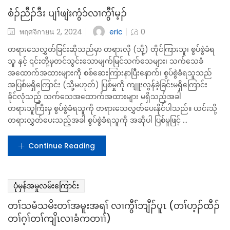
သန့ၤထီၣ်အသးလၢ ၦၤလၢအဆှိးတၢ်တဂၤ အတၢ်ဟ့ၣ်ထီၣ် ကိးမံၤဒဲးအပူၤ
ကဖျါဝဲ ဖျိဖျိဖျါဖျါလီၤတံၢ်လီၤဆဲးအဂီၢ်န့ၣ်လီၤ. ၦၤလၢအဘၣ်တၢ်လိ၁်ဘၢ
လိ၁်ကွီၢ်အံၤ တၢ်မ့ၢ်ထံၣ် န့ၢ်အီၤလၢ အတၢ်ကမၣ်ဖျါဝဲဒီး စံၣ်ညီၣ်ကွီၢ်အံၤ က
ဟ့ၣ်လီၤစံၣ်ညီၣ်န့ၢ်အီၤ တၢ်စံၣ်ညီၣ်လၢအလီၤပလိ၁်ဒီး ဖိးသဲစး အတၢ်သိၣ်
တၢ်သီန့ၣ်လီၤ.
Continue Reading
ပုံမှန်အမှုလမ်းကြောင်း
စံၣ်ညီၣ်ဒီး ပျၢ်ဖျဲးကွံ၁်လၢကွီၢ်မ့ၣ်
eric
พฤศจิกายน 2, 2024
0
တရားသေလွှတ်ခြင်းဆိုသည်မှာ တရားလို (သို့) တိုင်ကြားသူ၊ စွပ်စွဲခံရ
သူ နှင့် ၎င်းတို့မှတင်သွင်းသောမျက်မြင်သက်သေများ၊ သက်သေခံ
အထောက်အထားများကို စစ်ဆေးကြားနာပြီးနောက်၊ စွပ်စွဲခံရသူသည်
အပြစ်မရှိကြောင်း (သို့မဟုတ်) ပြစ်မှုကို ကျူးလွန်ခဲ့ခြင်းမရှိကြောင်း
ခိုင်လုံသည့် သက်သေအထောက်အထားများ မရှိသည့်အခါ
တရားသူကြီးမှ စွပ်စွဲခံရသူကို တရားသေလွှတ်ပေးနိုင်ပါသည်။ ယင်းသို့