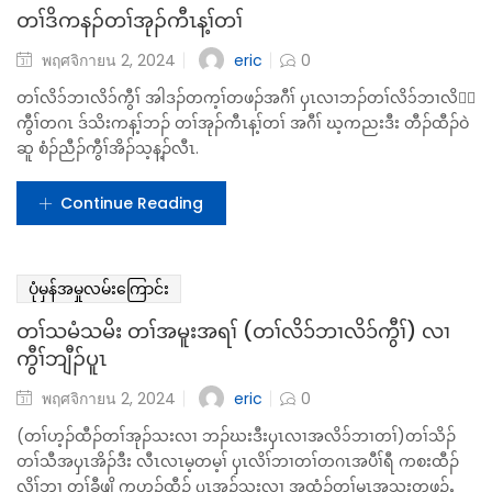
လျှောက်လဲမည်ဖြစ်ပါသည်။ ထို့နောက် တရားသူကြီးမှ တရားလိုသည်
စွပ်စွဲခံရသူအပေါ် စွဲချက်တင်ရန်အတွက်လုံလောက်သော သက်သေခံ
အထောက်အထားများ တင်ပြနိုင်ခြင်းရှိ၊ မရှိ ဆုံးဖြတ်မည် ဖြစ်ပါသည်။
အကယ်၍ တရားသူကြီးမှ စွဲချက်တင်ပါက စွပ်စွဲခံရသူအား ...
Continue Reading
ပုံမှန်အမှုလမ်းကြောင်း
တၢ်ဒိကနၣ်တၢ်အုၣ်ကီၤန့ၢ်တၢ်
eric
พฤศจิกายน 2, 2024
0
တၢ်လိ၁်ဘၢလိ၁်ကွီၢ် အါဒၣ်တက့ၢ်တဖၣ်အဂီၢ် ၦၤလၢဘၣ်တၢ်လိ၁်ဘၢလိ၁်
ကွီၢ်တဂၤ ဒ်သိးကန့ၢ်ဘၣ် တၢ်အုၣ်ကီၤန့ၢ်တၢ် အဂီၢ် ဃ့ကညးဒီး တီၣ်ထီၣ်ဝဲ
ဆူ စံၣ်ညီၣ်ကွီၢ်အိၣ်သ့န့ၣ်လီၤ.
Continue Reading