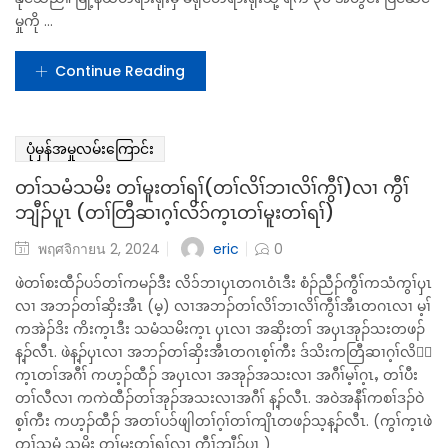
ပုံမှန်အမှုလမ်းကြောင်း
တၢ်ပျၢ်ဖျဲးကွံာ်ပှၤဃိာ်ဖိလၢတၢ်စၢဃာ်မ့တမ့ၢ်ကွီၢ်ဘျီၣ်
eric
พฤศจิกายน 2, 2024
0
တရားရုံး၌ အမှုစစ်ဆေးစဉ် အပြီးသတ်လျှောက်လဲချက် မတိုင်ခင်အထိ
စွပ်စွဲခံရသူသည် ပြင်ဆင်မှု တင်သွင်းခွင့်ရှိသည်။ စွပ်စွဲခံရသူသည် မူလ
တရားရုံးမှ တရားသူကြီး၏ ဆုံးဖြတ်ချက်တွင် ကျင့်ထုံးဆိုင်ရာ ချမှတ်မှု
များ လွဲမှားနေသည်ဟု ထင်ပါက အထက်ရုံးတော် သို့ အဆိုတင်သွင်း
နိုင်သည်။ မြို့နယ်တရားရုံးမှ ခရိုင်တရားရုံးသို့ ရက် ၃၀ အတွင်း ပြင်ဆင်
မှုကို ...
Continue Reading
ပုံမှန်အမှုလမ်းကြောင်း
တၢ်သမံသမိး တၢ်မူးတၢ်ရၢ်(တၢ်လိၢ်ဘၢလိၢ်ကွီၢ်)လၢ ကွီၢ်
ဘျီၣ်ပူၤ (တၢ်တြီဆၢဂ့ၢ်လိ၁်က့ၤတၢ်မူးတၢ်ရၢ်)