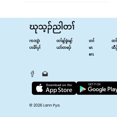
ဃုသ့ၣ်ညါတၢ်
ကဘျံး
တၢ်န့ၢ်ခွဲးန့ၢ်
တၢ်
တၢ
ပၤမိၢ်ၦၢ်
ယာ်တဖၣ်
မၤ
ထီ
စၢၤ
© 2026 Lann Pya.