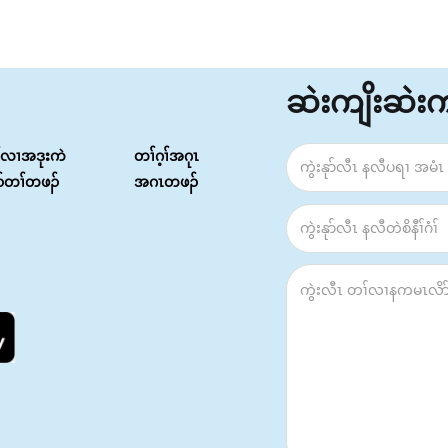
ဆဲးကျိးဆဲး
်လၢအဒုးကဲ
တၢ်ဂ့ၢ်အဂုၤ
ၣ်တၢ်တဖၣ်
အဂၤတဖၣ်