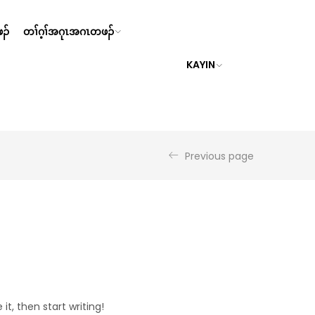
ၣ်
တၢ်ဂ့ၢ်အဂုၤအဂၤတဖၣ်
KAYIN
Previous page
it, then start writing!