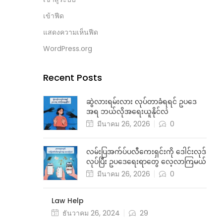
เข้าฟีด
แสดงความเห็นฟีด
WordPress.org
Recent Posts
ဆွဲလားရမ်းလား လုပ်တာခံရရင် ဥပဒေ
အရ ဘယ်လိုအရေးယူနိုင်လဲ
มีนาคม 26, 2026
0
လမ်းပြအက်ပ်ပလီကေးရှင်းကို ဒေါင်းလုဒ်
လုပ်ပြီး ဥပဒေရေးရာတွေ လေ့လာကြမယ်
มีนาคม 26, 2026
0
Law Help
ธันวาคม 26, 2024
29