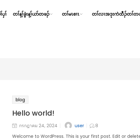
်ၦၢ်
တၢ်န့ၢ်ခွဲးန့ၢ်ယာ်တဖၣ်
တၢ်မၤစၢၤ
တၢ်လၢအဒုးကဲထီၣ်တၢ်တဖ
blog
Hello world!
user
กรกฎาคม 24, 2024
8
Welcome to WordPress. This is your first post. Edit or delete 