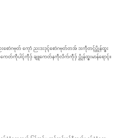
ညးစောဲဂဗုတ် ကေုာံ ညးဒးဒုၚ်စောဲဂဗုတ်တအ် ဒးကဵုတၚ်ပ္တိုန်ထ္ၜး
်ကဵုပါၚ်ကီုဒှ် ချူကေတ်နကဵုလိက်ကီုဒှ် ပ္တိုန်ထ္ၜးမာန်ရောၚ်။