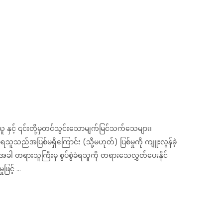
သူ နှင့် ၎င်းတို့မှတင်သွင်းသောမျက်မြင်သက်သေများ၊
သည်အပြစ်မရှိကြောင်း (သို့မဟုတ်) ပြစ်မှုကို ကျူးလွန်ခဲ့
ါ တရားသူကြီးမှ စွပ်စွဲခံရသူကို တရားသေလွှတ်ပေးနိုင်
င့် ...