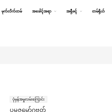
မုက်လိက်တမ်
အခေါၚ်အရာ
အရီုဗၚ်
တမ်ရိုဟ်
ပုံမှန်အမှုလမ်းကြောင်း
ပွမဇမၞော်ဂဗုတ်