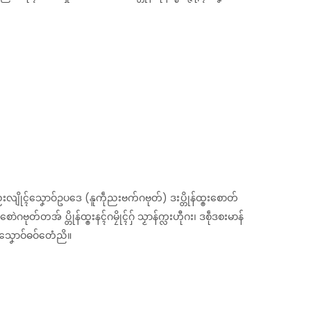
ိုၚ်သၞောဝ်ဥပဒေ (နူကဵုညးဗက်ဂဗုတ်) ဒးပ္တိုန်ထ္ၜးစောတ်
်တအ် ပ္တိုန်ထ္ၜးနၚ်ဂမၠိုၚ်ဂှ် သၟာန်က္လးဟီုဂး၊ ဒစဵုဒစးမာန်
ရုၚ်သၞောဝ်ဓဝ်တေံညိ။