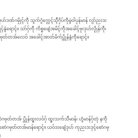
မၠိုၚ်ကီု သွက်ဂွံက္လေၚ်သ္ၚဳဂၠိပ်ကဵုမွဲဝါပၠန်မာန် လ္ပာ်ညးဒး
်နွံရောၚ်။ သာ်ဂှ်ကီု ကိစ္စဖျေံအမိၚ်ကဵုအခေါၚ်ဗၠးဒုဟ်လၟိုန်ကီု၊
ဲဂဗုတ်တအ်လေဝ် အခေါၚ်အာတ်မိက်ပ္တိုန်နွံကီုရောၚ်။
ုတ်တအ် ပ္တိုန်ထ္ၜးလဝ်ဂှ် ထ္ၜးသက်သဳမာန်၊ ဟွံမာန်ဂှ်တုဲ နကဵု
ုၚ်စောဲဂဗုတ်တအ်မာန်ရောၚ်။ ယဝ်ဒးဖျေံဒုဟ် ကုညးဒးဒုၚ်စောဲဂဗု
။