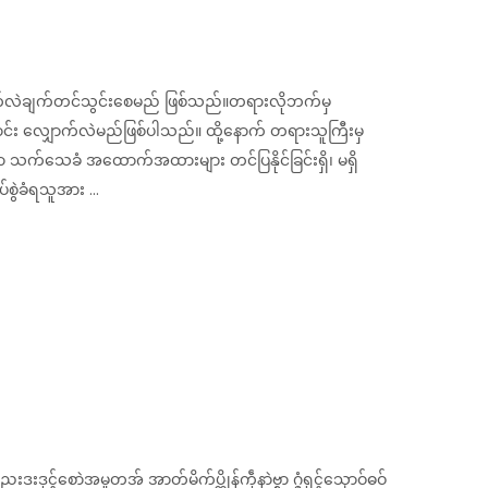
ျှောက်လဲချက်တင်သွင်းစေမည် ဖြစ်သည်။တရားလိုဘက်မှ
ြောင်း လျှောက်လဲမည်ဖြစ်ပါသည်။ ထို့နောက် တရားသူကြီးမှ
 သက်သေခံ အထောက်အထားများ တင်ပြနိုင်ခြင်းရှိ၊ မရှိ
ွဲခံရသူအား ...
ပာ်ညးဒးဒုၚ်စောဲအမှုတအ် အာတ်မိက်ပ္တိုန်ကဵုနာဲဗ္စာ ဂ္ဇံရုၚ်သၞောဝ်ဓဝ်