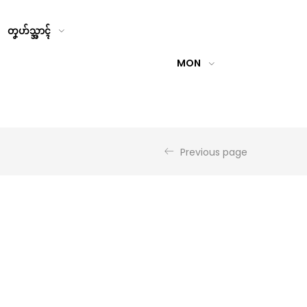
တၞဟ်သ္အာၚ်
MON
Previous page