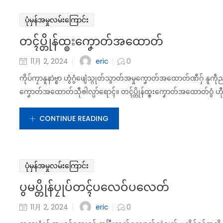
ပုံမှန်အမှုလမ်းကြောင်း
တၚ်ပ္တိုန်ထ္ၜးကၞောတ်အထောတ်
eric
11月 2, 2024
0
ကိုပ်ကၠာနူနာဲဗ္စာ ဟွံဂွံဖျေံသ္ဂုတ်သွာတ်အမှုကၞောတ်အထောတ်ဏီဂှ် နူကဵု
ကၞောတ်အထောတ်သီုၜါလ္ပာ်ရောၚ်။ တၚ်ပ္တိုန်ထ္ၜးကၞောတ်အထောတ်ဝွံ ဟီုကေတ
CONTINUE READING
ပုံမှန်အမှုလမ်းကြောင်း
ပွမပ္တိုန်ပၠုပ်တၚ်ပလေဝ်ပလေတ်
eric
11月 2, 2024
0