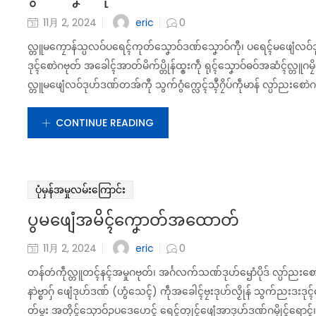
eric
11月 2, 2024
0
လ္တူမကၠောန်သ္ပလဝ်ပရေၚ်ကုတ်သၞောဝ်ဒဏ်သၞောဝ်ကီု၊ ပရေၚ်မဖျေံလဝ်ဒုဟ်ဒဏ်ဂ
ဒုၚ်စောဲဂဗုတ် အခေါၚ်အာတ်မိက်ပ္တိုန်ထ္ၜးကဵု ရုၚ်သၞောဝ်ဓဝ်အဆံၚ်လ္တူဂမၠိုၚ
လ္တူမဖျေံလဝ်ဒုဟ်ဒဏ်တအ်ကီု သွက်ဂွံက္လေၚ်သ္ၚဳဂၠိပ်ကဵုမာန် လ္ပာ်ညးစော
CONTINUE READING
ပုံမှန်အမှုလမ်းကြောင်း
ပွမဖျေံအမိၚ်ကၞောတ်အထောတ်
eric
11月 2, 2024
0
တန်တဴကဵုလ္တူတၚ်နၚ်အမှုဂဗုတ်၊ အၚ်္ဂလက်သဏ်ဒုဟ်ၝောံပိုဒ် လ္ပာ်ညးစောဲဂဗ
နာဲဗ္စာဂှ် ဖျေံဒုဟ်ဒဏ် (ဟွံသေၚ်) ကဵုအခေါၚ်ဗၠးဒုဟ်လၟိုန် သွက်ညးဒးဒ
တ်မ္ဂး အတိုၚ်သၞောဝ်ဥပဒေဟေၚ် ရေၚ်တၠုၚ်ဖျေံအာဒုဟ်ဒဏ်ဂမၠိုၚ်ရောၚ်