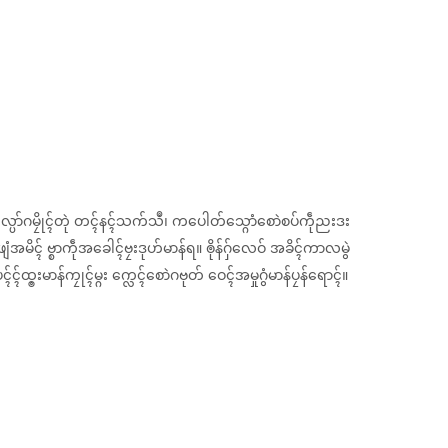
ှုၜါလ္ပာ်ဂမၠိုၚ်တုဲ တၚ်နၚ်သက်သဳ၊ ကပေါတ်သ္ဂောံစောဲစပ်ကဵုညးဒး
ာဲ ဖျေံအမိၚ် ဗ္စာကဵုအခေါၚ်ဗၠးဒုဟ်မာန်ရ။ ၜိုန်ဂှ်လေဝ် အခိၚ်ကာလမွဲ
္ၜးမာန်ကၠုၚ်မ္ဂး က္လေၚ်စောဲဂဗုတ် ဝေၚ်အမှုဂွံမာန်ပၠန်ရောၚ်။