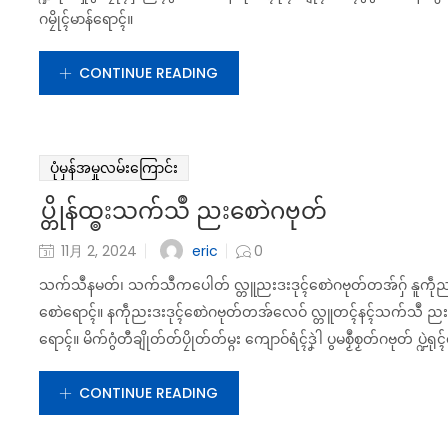
ဂမၠိုၚ်မာန်ရောၚ်။
CONTINUE READING
ပုံမှန်အမှုလမ်းကြောင်း
ပ္တိုန်ထ္ၜးသက်သဳ ညးစောဲဂဗုတ်
eric
11月 2, 2024
0
သက်သဳနမတ်၊ သက်သဳကပေါတ် လ္တူညးဒးဒုၚ်စောဲဂဗုတ်တအ်ဂှ် နူကဵုညးလျ
စောဲရောၚ်။ နကဵုညးဒးဒုၚ်စောဲဂဗုတ်တအ်လေဝ် လ္တူတၚ်နၚ်သက်သဳ ညးစောဲဂဗုတ
ရောၚ်။ မိက်ဂွံတီချိုတ်တ်ပၠိုတ်တ်မ္ဂး ကျောဝ်ရံၚ်ဒၞဲါ ပွမစၟဳစၟတ်ဂဗုတ် ပ္ဍဲ
CONTINUE READING