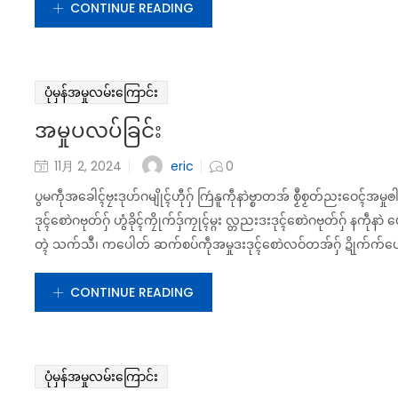
CONTINUE READING
ပုံမှန်အမှုလမ်းကြောင်း
အမှုပလပ်ခြင်း
eric
11月 2, 2024
0
ပွမကဵုအခေါၚ်ဗၠးဒုဟ်ဂမျိုၚ်ဟီုဂှ် ကြဴနူကဵုနာဲဗ္စာတအ် စၟဳစၟတ်ညးဝေၚ်အမ
ဒုၚ်စောဲဂဗုတ်ဂှ် ဟွံခိုၚ်ကၠိုက်ဒှ်ကၠုၚ်မ္ဂး လ္တညးဒးဒုၚ်စောဲဂဗုတ်ဂှ် နကဵုန
တ္ၚဲ သက်သဳ၊ ကပေါတ် ဆက်စပ်ကဵုအမှုဒးဒုၚ်စောဲလဝ်တအ်ဂှ် ဍိုက်က်ပေၚ်ၚ်ထ
CONTINUE READING
ပုံမှန်အမှုလမ်းကြောင်း