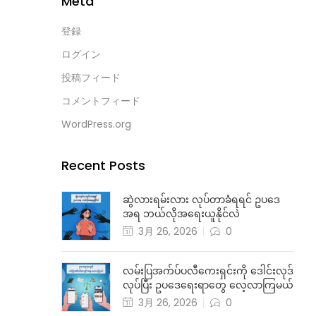
Meta
登録
ログイン
投稿フィード
コメントフィード
WordPress.org
Recent Posts
ဆွဲလားရမ်းလား လုပ်တာခံရရင် ဥပဒေ
အရ ဘယ်လိုအရေးယူနိုင်လဲ
3月 26, 2026
0
လမ်းပြအက်ပ်ပလီကေးရှင်းကို ဒေါင်းလုဒ်
လုပ်ပြီး ဥပဒေရေးရာတွေ လေ့လာကြမယ်
3月 26, 2026
0