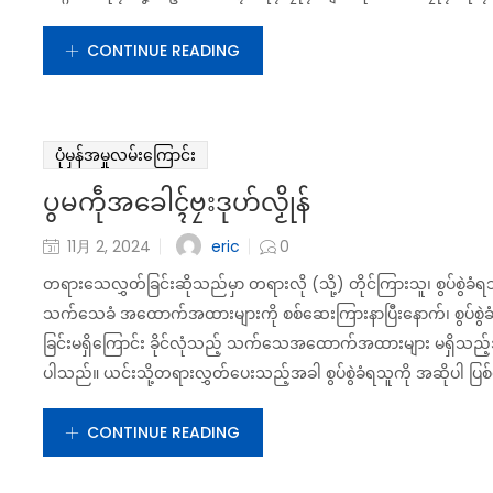
CONTINUE READING
ပုံမှန်အမှုလမ်းကြောင်း
ပွမကဵုအခေါၚ်ဗၠးဒုဟ်လၟိုန်
eric
11月 2, 2024
0
တရားသေလွှတ်ခြင်းဆိုသည်မှာ တရားလို (သို့) တိုင်ကြားသူ၊ စွပ်စွဲခံရ
သက်သေခံ အထောက်အထားများကို စစ်ဆေးကြားနာပြီးနောက်၊ စွပ်စွဲခံရသူ
ခြင်းမရှိကြောင်း ခိုင်လုံသည့် သက်သေအထောက်အထားများ မရှိသည့်အခ
ပါသည်။ ယင်းသို့တရားလွှတ်ပေးသည့်အခါ စွပ်စွဲခံရသူကို အဆိုပါ ပြစ်မှုဖြ
CONTINUE READING