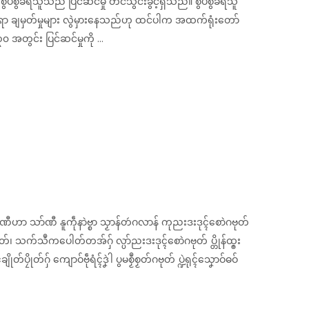
ွဲခံရသူသည် ပြင်ဆင်မှု တင်သွင်းခွင့်ရှိသည်။ စွပ်စွဲခံရသူ
်ရာ ချမှတ်မှုများ လွဲမှားနေသည်ဟု ထင်ပါက အထက်ရုံးတော်
၀ အတွင်း ပြင်ဆင်မှုကို ...
တ်တအ်ဏီဟာ သာ်ဏီ နူကဵုနာဲဗ္စာ သၟာန်တဴဂလာန် ကုညးဒးဒုၚ်စောဲဂဗုတ်
ဳနမတ်၊ သက်သဳကပေါတ်တအ်ဂှ် လ္ပာ်ညးဒးဒုၚ်စောဲဂဗုတ် ပ္တိုန်ထ္ၜး
ၠိုတ်ဂှ် ကျောဝ်ဗဵုရံၚ်ဒၞဲါ ပွမစၟဳစၟတ်ဂဗုတ် ပ္ဍဲရုၚ်သၞောဝ်ဓဝ်