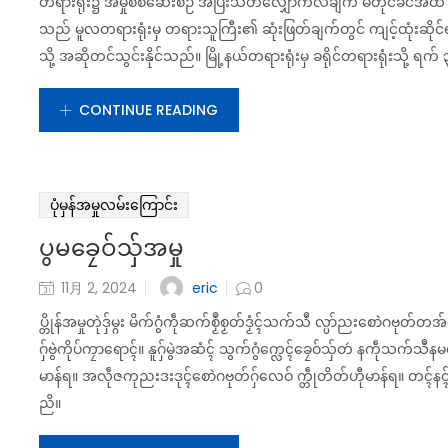
တရားရုံး၌ အမှုစစ်ဆေးစဉ် အပြီးသတ်လျှောက်လဲချက် မတိုင်ခင်အထိ စွပ်စ
သည် မူလတရားရုံးမှ တရားသူကြီး၏ ဆုံးဖြတ်ချက်တွင် ကျင့်ထုံးဆိုင
သို့ အဆိုတင်သွင်းနိုင်သည်။ မြို့နယ်တရားရုံးမှ ခရိုင်တရားရုံးသို့ ရက် ၃
CONTINUE READING
ပုံမှန်အမှုလမ်းကြောင်း
ပွမခၠေဝ်သှ်အမှု
eric
11月 2, 2024
0
ပ္တိုန်အမှုတုဲဒှ်မ္ဂး မိက်ဂွံကဵုဆက်စၟဳစၟတ်ဒၟံၚ်သက်သဳ လ္ပာ်ညးစောဲဂဗု
ဂှ်ဗွဲကိုပ်ကၠာရောၚ်။ နူဂှ်မွဲအဆံၚ် သွက်ဂွံက္လေၚ်ခၠေဝ်သှ်တဴ နကဵုသက်သ
မာန်ရ။ အလဵုဇကုညးဒးဒုၚ်စောဲဂဗုတ်ဂှ်လေဝ် က္တဵုတိတ်ဟီုမာန်ရ။ တၚ်နၚ်ချိုတ်ပ
ညိ။