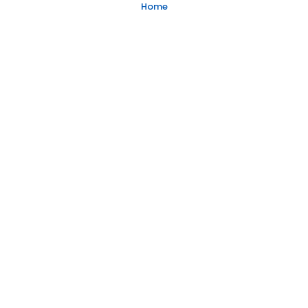
Home
© 2026 Lann Pya.
ဆဲးကျိးဆဲးကျၢ