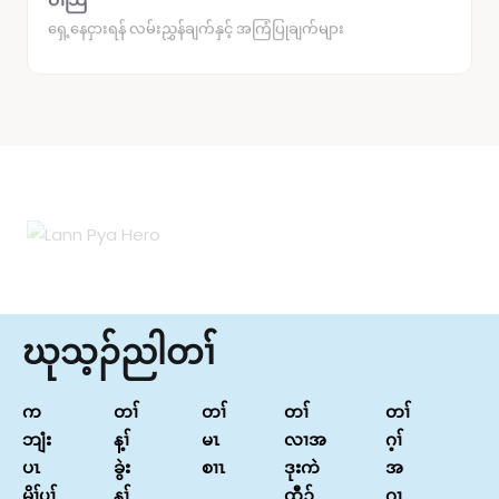
ရှေ့နေငှားရန် လမ်းညွှန်ချက်နှင့် အကြံပြုချက်များ
ဃုသ့ၣ်ညါတၢ်
က
တၢ်
တၢ်
တၢ်
တၢ်
ဘျံး
န့ၢ်
မၤ
လၢအ
ဂ့ၢ်
ပၤ
ခွဲး
စၢၤ
ဒုးကဲ
အ
မိၢ်ၦၢ်
န့ၢ်
ထီၣ်
ဂုၤ