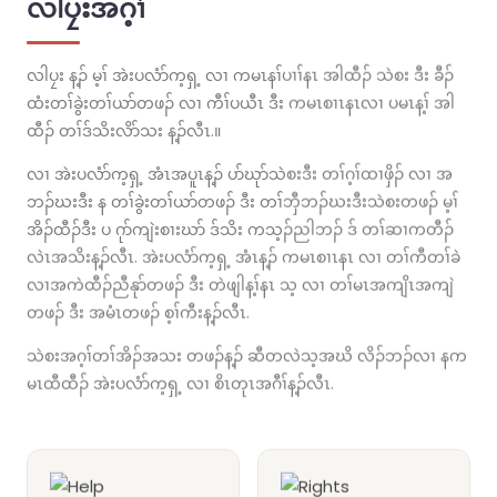
လါပၠးအဂ့ၢ်
လါပၠး န့ၣ် မ့ၢ် အဲးပလံာ်က့ရှ့ လၢ ကမၤနၢ်ပၢၢ်နၤ အါထီၣ် သဲစး ဒီး ခီၣ်
ထံးတၢ်ခွဲးတၢ်ယာ်တဖၣ် လၢ ကီၢ်ပယီၤ ဒီး ကမၤစၢၤနၤလၢ ပမၤန့ၢ် အါ
ထီၣ် တၢ်ဒ်သိးလိာ်သး န့ၣ်လီၤ.။
လၢ အဲးပလံာ်က့ရှ့ အံၤအပူၤန့ၣ် ပာ်ဃုာ်သဲစးဒီး တၢ်ဂ့ၢ်ထၢဖှိၣ် လၢ အ
ဘၣ်ဃးဒီး န တၢ်ခွဲးတၢ်ယာ်တဖၣ် ဒီး တၢ်ဘှီဘၣ်ဃးဒီးသဲစးတဖၣ် မ့ၢ်
အိၣ်ထီၣ်ဒီး ပ ဂုာ်ကျဲးစၢးဃာ် ဒ်သိး ကသ့ၣ်ညါဘၣ် ဒ် တၢ်ဆၢကတီၣ်
လဲၤအသိးန့ၣ်လီၤ. အဲးပလံာ်က့ရှ့ အံၤန့ၣ် ကမၤစၢၤနၤ လၢ တၢ်ကီတၢ်ခဲ
လၢအကဲထီၣ်ညီနုာ်တဖၣ် ဒီး တဲဖျါန့ၢ်နၤ သ့ လၢ တၢ်မၤအကျိၤအကျဲ
တဖၣ် ဒီး အမံၤတဖၣ် စ့ၢ်ကီးန့ၣ်လီၤ.
သဲစးအဂ့ၢ်တၢ်အိၣ်အသး တဖၣ်န့ၣ် ဆီတလဲသ့အဃိ လိၣ်ဘၣ်လၢ နက
မၤထီထီၣ် အဲးပလံာ်က့ရှ့ လၢ စိၤတုၤအဂီၢ်န့ၣ်လီၤ.