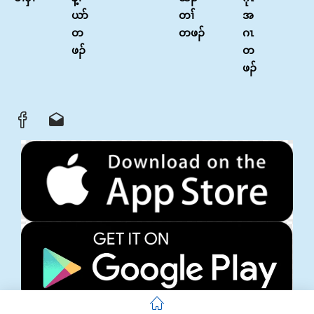
ယာ်
တၢ်
အ
တ
တဖၣ်
ဂၤ
ဖၣ်
တ
ဖၣ်