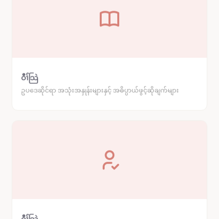
ဝီၢ်သြဲ
ဥပဒေဆိုင်ရာ အသုံးအနှုန်းများနှင့် အဓိပ္ပာယ်ဖွင့်ဆိုချက်များ
ဝီၢ်သြဲ