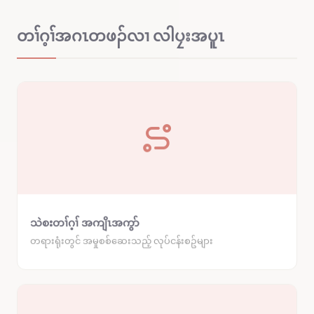
တၢ်ဂ့ၢ်အဂၤတဖၣ်လၢ လါပၠးအပူၤ
သဲစးတၢ်ဂ့ၢ် အကျိၤအကွာ်
တရားရုံးတွင် အမှုစစ်ဆေးသည့် လုပ်ငန်းစဥ်များ