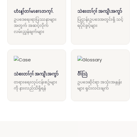
ဟံးန့ၢ်တၢ်မၤစၢၤတက့ၢ်.
သဲစးတၢ်ဂ့ၢ် အကျိၤအကွာ်
ဥပဒေရေးရာပြဿနာများ
ပြဌာန်းဥပဒေအတွင်းရှိ သင့်
အတွက် အဆင့်လိုက်
ရပိုင်ခွင့်များ
လမ်းညွှန်ချက်များ
သဲစးတၢ်ဂ့ၢ် အကျိၤအကွာ်
ဝီၢ်သြဲ
တရားရေးလုပ်ငန်းစဥ်များ
ဥပဒေဆိုင်ရာ အသုံးအနှုန်း
ကို နားလည်သိရှိရန်
များ ရှင်းလင်းချက်