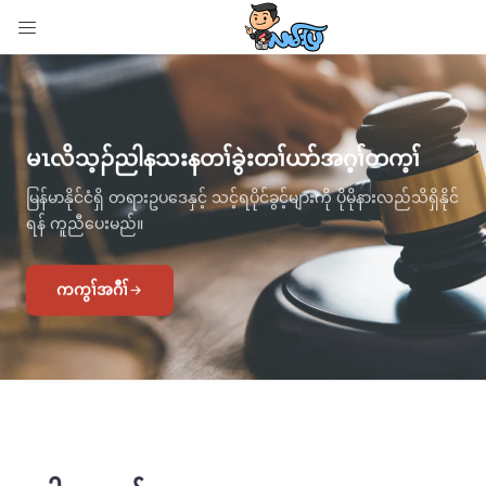
LOGIN
Enter your username and password to login.
မၤလိသ့ၣ်ညါနသးနတၢ်ခွဲးတၢ်ယာ်အဂ့ၢ်တက့ၢ်
မြန်မာနိုင်ငံရှိ တရားဥပဒေနှင့် သင့်ရပိုင်ခွင့်များကို ပိုမိုနားလည်သိရှိနိုင်
ရန် ကူညီပေးမည်။
Remember me
ကကွၢ်အဂီၢ်
Login
Lost password?