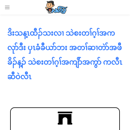
LOGIN
Enter your username and password to login.
ဒိးသန့ၤထီၣ်သးလၢ သဲစးတၢ်ဂ့ၢ်အက
လုာ်ဒီး ပှၤခံခီယာ်ဘး အတၢ်ဆၢတဲာ်အဖီ
ခိၣ်န့ၣ် သဲစးတၢ်ဂ့ၢ်အကျိာ်အကွာ် ကလီၤ
Remember me
ဆီဝဲလီၤ
Login
Lost password?