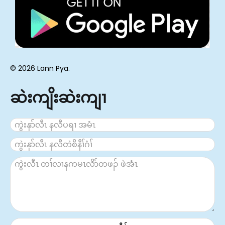
© 2026 Lann Pya.
ဆဲးကျိးဆဲးကျၢ