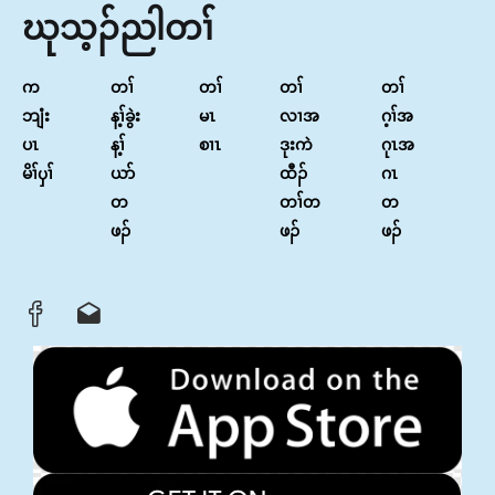
ဃုသ့ၣ်ညါတၢ်
က
တၢ်
တၢ်
တၢ်
တၢ်
ဘျံး
န့ၢ်ခွဲး
မၤ
လၢအ
ဂ့ၢ်အ
ပၤ
န့ၢ်
စၢၤ
ဒုးကဲ
ဂုၤအ
မိၢ်ၦၢ်
ယာ်
ထီၣ်
ဂၤ
တ
တၢ်တ
တ
ဖၣ်
ဖၣ်
ဖၣ်