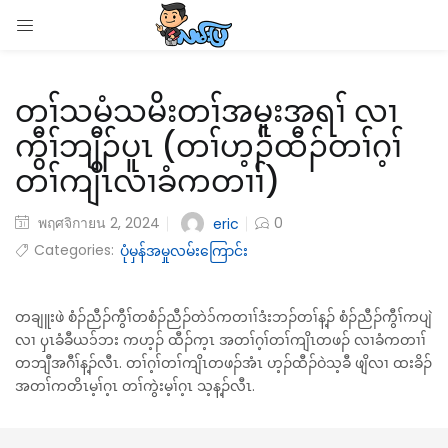
LOGIN
တၢ်သမံသမိးတၢ်အမူးအရၢ် လၢ
Enter your username and password to login.
ကွီၢ်ဘျီၣ်ပူၤ (တၢ်ဟ့ၣ်ထီၣ်တၢ်ဂ့ၢ်
တၢ်ကျိၤလၢခံကတၢၢ်)
พฤศจิกายน 2, 2024
0
eric
Remember me
Categories:
ပုံမှန်အမှုလမ်းကြောင်း
Login
တချူးဖဲ စံၣ်ညီၣ်ကွီၢ်တစံၣ်ညီၣ်တဲ၁်ကတၢၢ်ဒံးဘၣ်တၢ်န့ၣ် စံၣ်ညီၣ်ကွီၢ်ကပျဲ
Lost password?
လၢ ၦၤခံခီယ၁်ဘး ကဟ့ၣ် ထီၣ်က့ၤ အတၢ်ဂ့ၢ်တၢ်ကျိၤတဖၣ် လၢခံကတၢၢ်
တဘျီအဂီၢ်န့ၣ်လီၤ. တၢ်ဂ့ၢ်တၢ်ကျိၤတဖၣ်အံၤ ဟ့ၣ်ထီၣ်ဝဲသ့ခီ ဖျိလၢ ထးခိၣ်
အတၢ်ကတိၤမ့ၢ်ဂ့ၤ တၢ်ကွဲးမ့ၢ်ဂ့ၤ သ့န့ၣ်လီၤ.