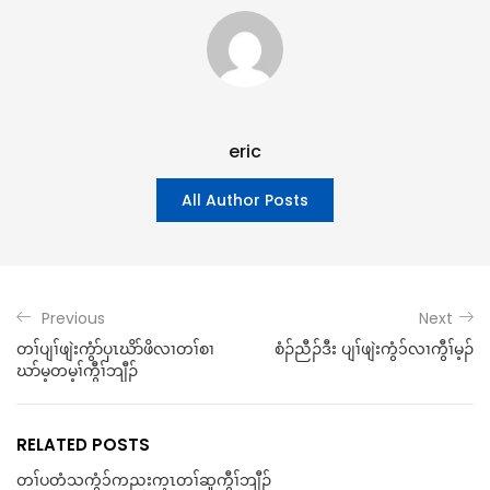
eric
All Author Posts
Previous
Next
တၢ်ပျၢ်ဖျဲးကွံာ်ပှၤဃိာ်ဖိလၢတၢ်စၢ
စံၣ်ညီၣ်ဒီး ပျၢ်ဖျဲးကွံ၁်လၢကွီၢ်မ့ၣ်
ဃာ်မ့တမ့ၢ်ကွီၢ်ဘျီၣ်
RELATED POSTS
တၢ်ပတံသကွံ၁်ကညးက့ၤတၢ်ဆူကွီၢ်ဘျီၣ်