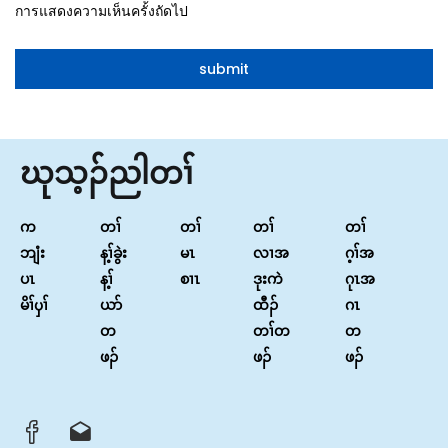
การแสดงความเห็นครั้งถัดไป
ဃုသ့ၣ်ညါတၢ်
က
တၢ်
တၢ်
တၢ်
တၢ်
ဘျံး
န့ၢ်ခွဲး
မၤ
လၢအ
ဂ့ၢ်အ
ပၤ
န့ၢ်
စၢၤ
ဒုးကဲ
ဂုၤအ
မိၢ်ၦၢ်
ယာ်
ထီၣ်
ဂၤ
တ
တၢ်တ
တ
ဖၣ်
ဖၣ်
ဖၣ်