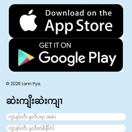
© 2026 Lann Pya.
ဆဲးကျိးဆဲးကျၢ