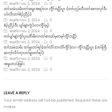
พฤศจิกายน 2, 2024
0
တၢ်သမံသမိးတၢ်အမူးအရၢ်လၢ ကွီၢ်ဘျီၣ်ပူၤ (တၢ်ဟ့ၣ်လီၤတၢ်အကလုၢ်ဒီး
ပ၁်လီၤတၢ်စံၣ်ညီၣ်)
พฤศจิกายน 2, 2024
0
စံၣ်ညီၣ်ဒီး ပျၢ်ဖျဲးကွံ၁်လၢကွီၢ်မ့ၣ်
พฤศจิกายน 2, 2024
0
တၢ်ပျၢ်ဖျဲးကွံာ်ပှၤဃိာ်ဖိလၢတၢ်စၢဃာ်မ့တမ့ၢ်ကွီၢ်ဘျီၣ်
พฤศจิกายน 2, 2024
0
တၢ်သမံသမိး တၢ်မူးတၢ်ရၢ်(တၢ်လိၢ်ဘၢလိၢ်ကွီၢ်)လၢ ကွီၢ်ဘျီၣ်ပူၤ (တၢ်တြီ
ဆၢဂ့ၢ်လိ၁်က့ၤတၢ်မူးတၢ်ရၢ်)
พฤศจิกายน 2, 2024
0
အမှုပလပ်ခြင်း
พฤศจิกายน 2, 2024
0
LEAVE A REPLY
Your email address will not be published. Required fields are
makes.