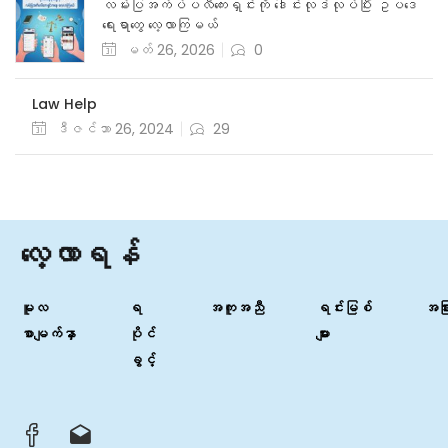
အာမခံကြားနာခြင်း
eric
နိုဝင်ဘာ 2, 2024
0
အမှုအများစုတွင် စွပ်စွဲခံရသူသည် ရုံးထိုင်တရားသူကြီးထံသို့ အာမခံဖြင့်
လွှတ်ပေးပါရန်လျှောက်ထားနိုင်ပါသည်။
Continue Reading
1
2
Categories