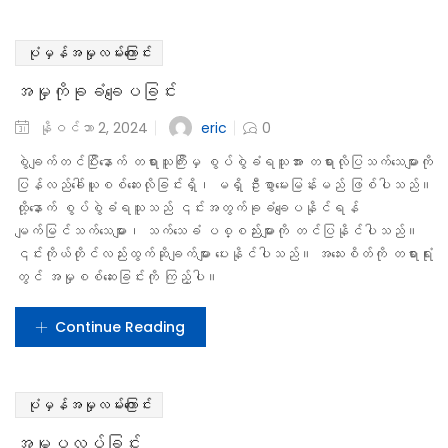
(သို့မဟုတ်) အမှုမှ တရားသေလွှတ်ပေးခြင်းများ ပြုလုပ်နိုင်ပါသည်။
အကယ်၍စွပ်စွဲခံရသူကို ပြစ်မှုထင်ရှားစီရင်လိုက်ပါက တရားသူကြီးမှ
သင့်လျော်သော ပြစ်ဒဏ်ကို ဥပဒေနှင့်အညီသတ်မှတ်မည် ဖြစ်ပါသည်။
Continue Reading
ပုံမှန်အမှုလမ်းကြောင်း
တရားသေလွှတ်ခြင်း
eric
နိုဝင်ဘာ 2, 2024
0
တရားသေလွှတ်ခြင်းဆိုသည်မှာ တရားလို (သို့) တိုင်ကြားသူ၊ စွပ်စွဲခံရသူ
နှင့် ၎င်းတို့မှတင်သွင်းသောမျက်မြင်သက်သေများ၊ သက်သေခံ အထောက်အထား
များကို စစ်ဆေးကြားနာပြီးနောက်၊ စွပ်စွဲခံရသူသည်အပြစ်မရှိကြောင်း
(သို့မဟုတ်) ပြစ်မှုကို ကျူးလွန်ခဲ့ခြင်းမရှိကြောင်း ခိုင်လုံသည့် သက်သေ
အထောက်အထားများ မရှိသည့်အခါ တရားသူကြီးမှ စွပ်စွဲခံရသူကို တရားသေ
လွှတ်ပေးနိုင်ပါသည်။ ယင်းသို့တရားလွှတ်ပေးသည့်အခါ စွပ်စွဲခံရသူကို
အဆိုပါ ပြစ်မှုဖြင့် ...