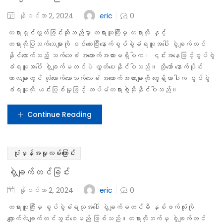
Continue Reading
ပုံမှန်အမှုလမ်းကြောင်း
အပြီးသတ်လျှောက်လဲချက်
eric
နိုဝင်ဘာ 2, 2024
0
တရားသူကြီးမှ အမှုအတွက် အပြီးသတ် ဆုံးဖြတ်ချက်မချခင် တရားလို နှင့်
စွပ်စွဲခံရသူ နှစ်ဦးလုံးအားနောက်ဆုံးအနေဖြင့် အပြီးသတ်လျှောက်လဲချက် ပေးစေ
မည် ဖြစ်ပါသည်။ ထိုအပြီးသတ်လျှောက်လဲချက်ကိုနှုတ်ဖြင့်ဖြစ်စေ၊
ရေးသား၍ဖြစ်စေ တင်သွင်းနိုင်ပါသည်။
Continue Reading
ပုံမှန်အမှုလမ်းကြောင်း