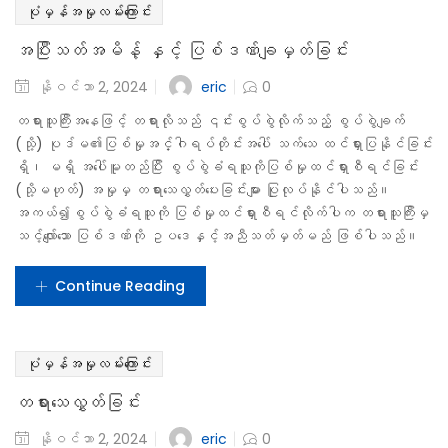
ဖမ်းဆီးချုပ်နှာင်ခံရသူများ၏အခွင့်အ‌ရေးများ
ပြစ်ဒဏ်လွတ်ငြိမ်းခွင့်နှင့် လွတ်ငြိမ်းချမ်းသာခွင့်လုပ်ငန်းစဉ်
ပစ္စည်းဥစ္စာကို သိမ်းဆည်းခြင်းနှင့်ပြည်သူ့ဘဏ္ဍာအဖြစ်
သိမ်းဆည်းခြင်း
ပြစ်ဒဏ်သက်သာခွင့်အတွက် အပေးအယူပြုခြင်း
Close submenu
အကူအညီ
တစ်စုံတစ်ယောက် အဖမ်းခံရခြင်း
ရာဇဝတ်မှုများကို တိုင်ကြားခြင်း
ကျွန်ုပ်မိသားစုတွင် ပြဿနာများ ရှိနေပါသည်။
လက်ထပ်ခြင်း၊ ကွာရှင်းခြင်းနှင့်၊ ကွာရှင်းပြီးနောက် ကလေးသူငယ်အုပ်
ထိမ်းခွင့်
Close submenu
အခြား
အမှုလမ်းကြောင်း
ဝေါဟာရ
ရှေ့နေငှားရန် အကြံပြုချက်များ
အသိပေးရှင်းလင်းချက်
ကိုယ်ရေးအချက်အလက်မူဝါဒ