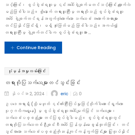
ပြင်ဆင်မှုတင်သွင်းခြင်း
eric
နိုဝင်ဘာ 2, 2024
0
တရားရုံး၌ အမှုစစ်ဆေးစဉ် အပြီးသတ်လျှောက်လဲချက် မတိုင်ခင်အထိ
စွပ်စွဲခံရသူသည် ပြင်ဆင်မှု တင်သွင်းခွင့်ရှိသည်။ စွပ်စွဲခံရသူ
သည် မူလတရားရုံးမှ တရားသူကြီး၏ ဆုံးဖြတ်ချက်တွင် ကျင့်ထုံးဆိုင်ရာ
ချမှတ်မှုများ လွဲမှားနေသည်ဟု ထင်ပါက အထက်ရုံးတော် သို့ အဆိုတင်သွင်း
နိုင်သည်။ မြို့နယ်တရားရုံးမှ ခရိုင်တရားရုံးသို့ ရက် ၃၀ အတွင်း
ပြင်ဆင်မှုကို ...
Continue Reading
ပုံမှန်အမှုလမ်းကြောင်း
အမှုကိုခုခံချေပခြင်း
eric
နိုဝင်ဘာ 2, 2024
0
စွဲချက်တင်ပြီးနောက် တရားသူကြီးမှ စွပ်စွဲခံရသူအား တရားလိုပြသက်သေများကို