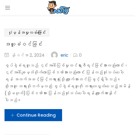
Main Menu
Language
LOGIN
Menu
မူလစာမျက်နှာ
13
Open submenu (ရပိုင်ခွင့်)
ရပိုင်ခွင့်
Enter your username and password to login.
4
Open submenu (အကူအညီ)
အကူအညီ
ရင်းမြစ်များ
7
Open submenu (အခြား)
အခြား
Close submenu
ရပိုင်ခွင့်
ရာဇဝတ်ကြောင်းအရ စွပ်စွဲခြင်းခံရသူ
Remember me
တိုင်ကြားသူနှင့်မျက်မြင်သက်သေများ၏ အခွင့်အရေး
အမျိုးသမီးများနှင့် သက်ဆိုင်သည့် ဥပဒေများ
Login
ကလေးသူငယ်နှင့်သက်ဆိုင်သော ဥပဒေ
LGBTQI Rights
Lost password?
လယ်ယာမြေဥပဒေ
အလုပ်သမား ဥပဒေ
ဥပဒေပြင်ဆင်ချက်များ
အသုံးများသော ဥပဒေများ