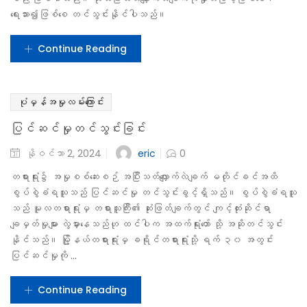
eric
နိုဝင်ဘာ 2, 2024
0
စွပ်စွဲခံရသူသည် ၎င်းအပေါ်ပြစ်မှုထင်ရှားစီရင်ခြင်းအားလည်းကောင်း၊
၎င်းအပေါ်ချမှတ်လိုက်သောပြစ်ဒဏ်အားလည်းကောင်း ပြန်လည်သုံးသပ်ပေးပါ
ရန် အထက်အဆင့်မြင့်တရားရုံးသို့ လျှောက်ထားတင်ပြခွင့်ရှိပါသည်။
ထို့အတူ တရားလိုဘက်မှလည်း စွပ်စွဲခံရသူကို တရားသေလွှတ်ပေးသည့်အမိန့်
(သို့မဟုတ်)ပြစ်ဒဏ်အား ပြန်လည်သုံးသပ်ပေးပါရန် လျှောက်ထားနိုင်
ပါသည်။
Continue Reading
ပုံမှန်အမှုလမ်းကြောင်း
အပြီးသတ်အမိန့် နှင့် ပြစ်ဒဏ်ချမှတ်ခြင်း
eric
နိုဝင်ဘာ 2, 2024
0
တရားသူကြီးအနေဖြင့် တရားလိုသည် ၎င်းစွပ်စွဲလိုက်သည့် စွပ်စွဲချက်
(သို့) ပုဒ်မ၏ပြစ်မှုအင်္ဂါရပ်တိုင်းအပေါ် သက်သေ ထင်ရှားပြနိုင်ခြင်း
ရှိ၊ မရှိ အပေါ်မူတည်ပြီး စွပ်စွဲခံရသူကိုပြစ်မှုထင်ရှားစီရင်ခြင်း