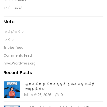
ပုံမှန်အမှုလမ်းကြောင်း
တရားလိုပြသက်သေများတင်သွင်းခြင်း
eric
နိုဝင်ဘာ 2, 2024
0
ဥပဒေအရာရှိ (သို့မဟုတ် ၎င်း၏ကြီးကြပ်မှုဖြင့်လိုက်ပါဆောင်ရွက်သော
ပုဂ္ဂလိကရှေ့နေ) မှ စွပ်စွဲခံရသူအပေါ်မျက်မြင် သက်သေများ၊
သက်သေခံပစ္စည်းများ တင်ပြစွပ်စွဲပါမည်။ စွပ်စွဲခံရသူတွင်
တရားလိုပြသက်သေတစ်ဦးချင်းစီအပေါ် ပြန်လှန်မေးခွန်းထုတ်ခြင်း၊ တင်
သွင်းလာသော သက်သေခံပစ္စည်းကိုဆန့်ကျင်ကန့်ကွက်ခြင်းများ ပြုလုပ်နိုင်
ပါသည်။ အသေးစိတ်သိရန် တရားရုံးတွင် အမှုစစ်ဆေးခြင်းကိုကြည့်ပါ။
Continue Reading
ပုံမှန်အမှုလမ်းကြောင်း