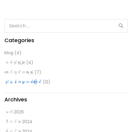
ခံရသူကို ယင်းပြစ်မှုဖြင့် ထပ်မံတရားစွဲဆိုနိုင်ပါသည်။
Continue Reading
ပုံမှန်အမှုလမ်းကြောင်း
စွဲချက်တင်ခြင်း
eric
နိုဝင်ဘာ 2, 2024
0
တရားသူကြီးမှ စွပ်စွဲခံရသူအပေါ် စွဲချက်မတင်မီ နှစ်ဖက်လုံးကို
လျှောက်လဲချက်တင်သွင်းစေမည် ဖြစ်သည်။တရားလိုဘက်မှ စွဲချက်တင်
သင့်ကြောင်း၊ စွပ်စွဲခံရသူမှ ၎င်းအပေါ်စွဲချက်မတင်သင့်ကြောင်း လျှောက်လဲ
မည်ဖြစ်ပါသည်။ ထို့နောက် တရားသူကြီးမှ တရားလိုသည် စွပ်စွဲခံရသူ
အပေါ် စွဲချက်တင်ရန်အတွက်လုံလောက်သော သက်သေခံ အထောက်အထားများ
တင်ပြနိုင်ခြင်းရှိ၊ မရှိ ဆုံးဖြတ်မည် ဖြစ်ပါသည်။အကယ်၍
တရားသူကြီးမှ စွဲချက်တင်ပါက စွပ်စွဲခံရသူအား ...
Continue Reading