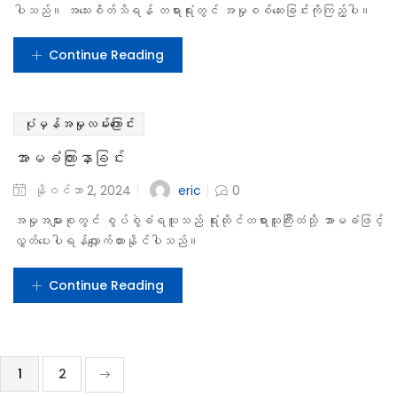
ပြန်လည်ခေါ်ယူစစ်ဆေးလိုခြင်းရှိ၊ မရှိ ဦးစွာမေးမြန်းမည် ဖြစ်ပါသည်။
ထို့နောက် စွပ်စွဲခံရသူသည် ၎င်းအတွက်ခုခံချေပနိုင်ရန်
မျက်မြင်သက်သေများ၊ သက်သေခံ ပစ္စည်းများကို တင်ပြနိုင်ပါသည်။
၎င်းကိုယ်တိုင်လည်းထွက်ဆိုချက်များ ပေးနိုင်ပါသည်။ အသေးစိတ်ကို တရားရုံး
တွင် အမှုစစ်ဆေးခြင်းကို ကြည့်ပါ။
Continue Reading
ပုံမှန်အမှုလမ်းကြောင်း
အမှုပလပ်ခြင်း
eric
နိုဝင်ဘာ 2, 2024
0
တရားရှင်လွှတ်ခြင်းဆိုသည်မှာ တရားသူကြီးမှ တရားလို နှင့်
တရားလိုပြသက်သေများကို စစ်ဆေးပြီးနောက်စွပ်စွဲခံရသူအပေါ် စွဲချက်တင်
နိုင်လောက်သည့် သက်သေခံ အထောက်အထားမရှိပါက၊ ၎င်းအနေဖြင့်စွပ်စွဲ
ခံရသူအပေါ် စွဲချက်မတင်ပဲ လွှတ်ပေးနိုင်ပါသည်။ သို့သော် နောက်ပိုင်း
ကာလများတွင် လုံလောက်သောသက်သေခံ အထောက်အထားများကို တွေ့ရှိလာပါက စွပ်စွဲ