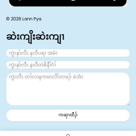
© 2026 Lann Pya.
ဆဲးကျိးဆဲးကျၢ