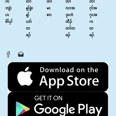
က
တၢ်
တၢ်
တၢ်
တၢ်
ဘျံး
န့ၢ်ခွဲး
မၤ
လၢအ
ဂ့ၢ်အ
ပၤ
န့ၢ်
စၢၤ
ဒုးကဲ
ဂုၤအ
မိၢ်ၦၢ်
ယာ်
ထီၣ်
ဂၤ
တ
တၢ်တ
တ
ဖၣ်
ဖၣ်
ဖၣ်