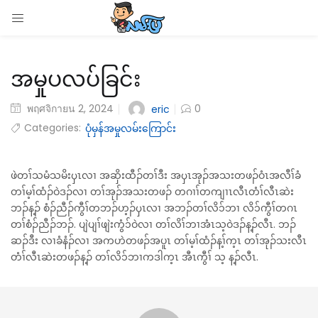
LOGIN
အမှုပလပ်ခြင်း
Enter your username and password to login.
พฤศจิกายน 2, 2024
0
eric
Categories:
ပုံမှန်အမှုလမ်းကြောင်း
Remember me
ဖဲတၢ်သမံသမိးၦၤလၢ အဆှိးထီၣ်တၢ်ဒီး အၦၤအုၣ်အသးတဖၣ်ဝံၤအလီၢ်ခံ
တၢ်မ့ၢ်ထံၣ်ဝဲဒၣ်လၢ တၢ်အုၣ်အသးတဖၣ် တဂၢၢ်တကျၢၤလီၤတံၢ်လီၤဆဲး
Login
ဘၣ်န့ၣ် စံၣ်ညီၣ်ကွီၢ်တဘၣ်ဟ့ၣ်ၦၤလၢ အဘၣ်တၢ်လိ၁်ဘၢ လိ၁်ကွီၢ်တဂၤ
တၢ်စံၣ်ညီၣ်ဘၣ်. ပျဲပျၢ်ဖျဲးကွံ၁်ဝဲလၢ တၢ်လိၢ်ဘၢအံၤသ့ဝဲဒၣ်န့ၣ်လီၤ. ဘၣ်
Lost password?
ဆၣ်ဒီး လၢခံနံၣ်လၢ အကဟဲတဖၣ်အပူၤ တၢ်မ့ၢ်ထံၣ်န့ၢ်က့ၤ တၢ်အုၣ်သးလီၤ
တံၢ်လီၤဆဲးတဖၣ်န့ၣ် တၢ်လိ၁်ဘၢကဒါက့ၤ အီၤကွီၢ် သ့ န့ၣ်လီၤ.