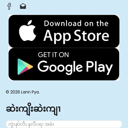
© 2026 Lann Pya.
ဆဲးကျိးဆဲးကျၢ