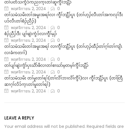
တၢ်ပတံသကွံ၁်ကညးက့ၤတၢ်ဆူကွီၢ်ဘျီၣ်
พฤศจิกายน 2, 2024
0
တၢ်သမံသမိးတၢ်အမူးအရၢ်လၢ ကွီၢ်ဘျီၣ်ပူၤ (တၢ်ဟ့ၣ်လီၤတၢ်အကလုၢ်ဒီး
ပ၁်လီၤတၢ်စံၣ်ညီၣ်)
พฤศจิกายน 2, 2024
0
စံၣ်ညီၣ်ဒီး ပျၢ်ဖျဲးကွံ၁်လၢကွီၢ်မ့ၣ်
พฤศจิกายน 2, 2024
0
တၢ်သမံသမိးတၢ်အမူးအရၢ် လၢကွီၢ်ဘျီၣ်ပူၤ (တၢ်ဟ့ၣ်ထီၣ်တၢ်ဂ့ၢ်တၢ်ကျိၤ
လၢခံကတၢၢ်)
พฤศจิกายน 2, 2024
0
တၢ်ပျၢ်ဖျဲးကွံာ်ပှၤဃိာ်ဖိလၢတၢ်စၢဃာ်မ့တမ့ၢ်ကွီၢ်ဘျီၣ်
พฤศจิกายน 2, 2024
0
တၢ်သမံသမိး တၢ်မူးတၢ်ရၢ်(တၢ်လိၢ်ဘၢလိၢ်ကွီၢ်)လၢ ကွီၢ်ဘျီၣ်ပူၤ (တၢ်တြီ
ဆၢဂ့ၢ်လိ၁်က့ၤတၢ်မူးတၢ်ရၢ်)
พฤศจิกายน 2, 2024
0
LEAVE A REPLY
Your email address will not be published. Required fields are