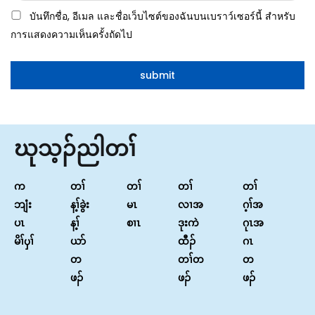
บันทึกชื่อ, อีเมล และชื่อเว็บไซต์ของฉันบนเบราว์เซอร์นี้ สำหรับ
การแสดงความเห็นครั้งถัดไป
ဃုသ့ၣ်ညါတၢ်
က
တၢ်
တၢ်
တၢ်
တၢ်
ဘျံး
န့ၢ်ခွဲး
မၤ
လၢအ
ဂ့ၢ်အ
ပၤ
န့ၢ်
စၢၤ
ဒုးကဲ
ဂုၤအ
မိၢ်ၦၢ်
ယာ်
ထီၣ်
ဂၤ
တ
တၢ်တ
တ
ဖၣ်
ဖၣ်
ဖၣ်