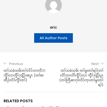
eric
All Author Posts
Previous
Next
တၢ်သမံသမိးတၢ်လိ၁်ဘၢလိ၁်
တၢ်သမံသမိး တၢ်မူးတၢ်ရၢ်(တၢ်
ကွီၢ်လၢကွီၢ်ဘျီၣ်အပူၤ (တၢ်စး
လိၢ်ဘၢလိၢ်ကွီၢ်)လၢ ကွီၢ်ဘျီၣ်ပူၤ
ထီၣ်လိ၁်ကွီၢ်တၢ်)
(တၢ်တြီဆၢဂ့ၢ်လိ၁်က့ၤတၢ်မူးတၢ်
ရၢ်)
RELATED POSTS