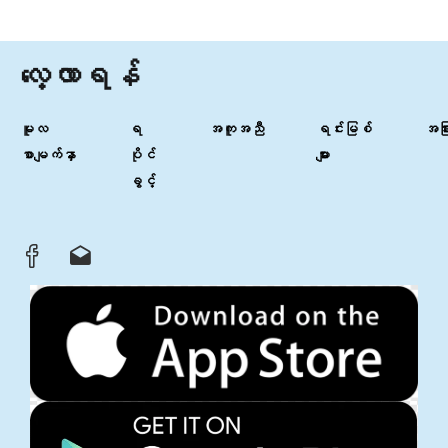
လေ့လာရန်
မူလ
ရ
အကူအညီ
ရင်းမြစ်
အခြာ
စာမျက်နှာ
ပိုင်
များ
ခွင့်