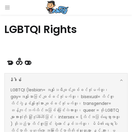
LOGIN
LGBTQI Rights
Enter your username and password to login.
မာတိကာ
Remember me
နိဒါန်း
Login
LGBTQI (lesbian= အမျိုးသမီးချင်းချစ်ခင်စုံမက်သူ၊
gay=အမျိုးသားခြင်း ချစ်ခင်စုံမက်သူ၊ bisexual= လိင်တူ
Lost password?
လိင်ကွဲနှစ်မျိုးလုံးအား ချစ်ခင်စုံမက်သူ၊ transgender=
ဆန့်ကျင်ဘက်လိင်အဖြစ် ပြောင်းလဲထားသူ၊ queer = ထို LGBTQ
များအားလုံးကို ခြုံငုံခေါ်ဝေါ်ခြင်း၊ intersex =ဒွိလိင်အဖြစ်မွေးဖွားလာသူ
) ဆိုသည်မှာ လိင်တူခြင်း စွဲဆောင်နှစ်သက်သူ၊ မိမိ၏ မွေးရာပါ
လိင်ဇာတိ မဟုတ်သော အခြားလိင်ဇာတိကိုခံယူသူများ နှင့် ကျား၊ မ