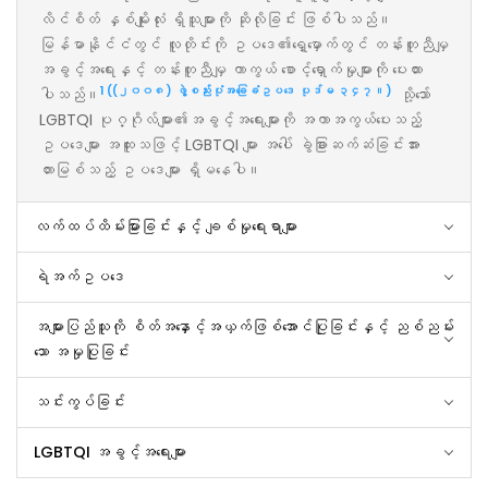
လိင်စိတ် နှစ်မျိုးလုံး ရှိသူများကို ဆိုလိုခြင်း ဖြစ်ပါသည်။
မြန်မာနိုင်ငံတွင် လူတိုင်းကို ဥပဒေ၏ရှေ့မှောက်တွင် တန်းတူညီမျှ
အခွင့်အရေးနှင့် တန်းတူညီမျှ ကာကွယ် စောင့်ရှောက်မှုများကို ပေးထား
1 ((၂၀၀၈) ဖွဲ့စည်းပုံအခြေခံဥပဒေ ပုဒ်မ ၃၄၇။)
ပါသည်။
သို့သော်
LGBTQI ပုဂ္ဂိုလ်များ၏အခွင့်အရေးများကို အကာအကွယ်ပေးသည့်
ဥပဒေများ အထူးသဖြင့် LGBTQI များ အပေါ် ခွဲခြားဆက်ဆံခြင်းအား
တားမြစ်သည့် ဥပဒေများ ရှိမနေပါ။
လက်ထပ်ထိမ်းမြားခြင်းနှင့် ချစ်မှုရေးရာများ
ရဲအက်ဥပဒေ
အများပြည်သူကို စိတ်အနှောင့်အယှက်ဖြစ်အောင်ပြုခြင်းနှင့် ညစ်ညမ်း
သော အမှုပြုခြင်း
သင်းကွပ်ခြင်း
LGBTQI အခွင့်အရေးများ