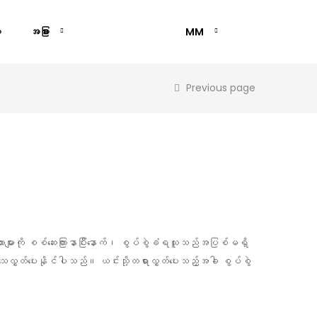
း
အခြား
MM
Previous page
ားများကို စစ်ဆေးကြားနာပြီးနောက်၊ စွပ်စွဲခံရသူသည်အပြစ်မရှိ
ရားသေလွှတ်ပေးနိုင်ပါသည်။ ယင်းသို့တရားလွှတ်ပေးသည့်အခါ စွပ်စွဲ