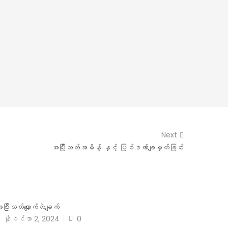
Next
အပြီးသတ်အမိန့် နှင့် ပြစ်ဒဏ်ချမှတ်ခြင်း
ပြီးသတ်လျှောက်လဲချက်
နိုဝင်ဘာ 2, 2024
0