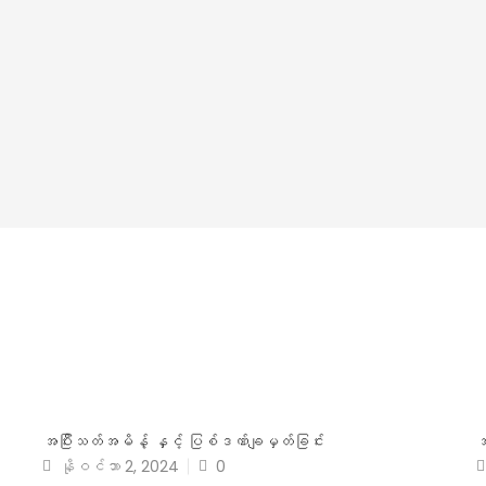
အပြီးသတ်အမိန့် နှင့် ပြစ်ဒဏ်ချမှတ်ခြင်း
အ
နိုဝင်ဘာ 2, 2024
0