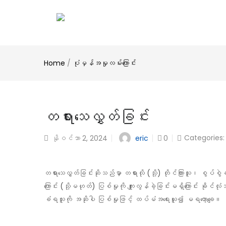
Home
/
ပုံမှန်အမှုလမ်းကြောင်း
တရားသေလွှတ်ခြင်း
Categories
eric
နိုဝင်ဘာ 2, 2024
0
တရားသေလွှတ်ခြင်းဆိုသည်မှာ တရားလို (သို့) တိုင်ကြားသူ၊ စွပ
ကြောင်း (သို့မဟုတ်) ပြစ်မှုကို ကျူးလွန်ခဲ့ခြင်းမရှိကြောင်း ခ
ခံရသူကို အဆိုပါ ပြစ်မှုဖြင့် ထပ်မံအရေးယူ၍ မရတော့ချေ။