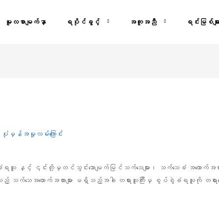
မူလစာမျက်နှာ
ရပိုင်ခွင့်
အကူအညီ
ရင်းမြစ်မျာ
:
ပုံမှန်အမှုလမ်းကြောင်း
်စွဲခံရသူ နှင့် ၎င်းတို့မှတင်သွင်းသောမျက်မြင်သက်သေများ၊ သက်သေခံ အထောက်အထ
ိုင်လုံသည့် သက်သေအထောက်အထားများ မရှိသည့်အခါ တရားသူကြီးမှ စွပ်စွဲခံရသူကို တ