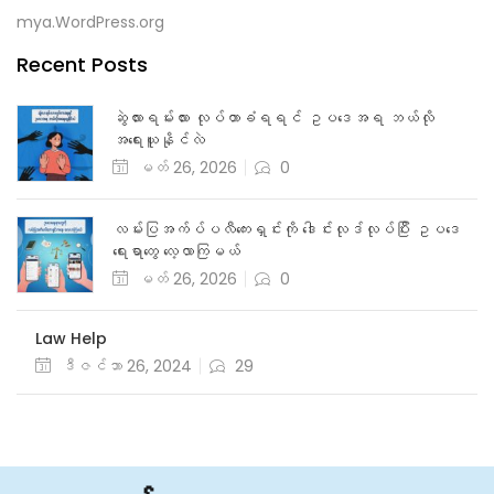
mya.WordPress.org
Recent Posts
ဆွဲလားရမ်းလား လုပ်တာခံရရင် ဥပဒေအရ ဘယ်လို
အရေးယူနိုင်လဲ
မတ် 26, 2026
0
လမ်းပြအက်ပ်ပလီကေးရှင်းကို ဒေါင်းလုဒ်လုပ်ပြီး ဥပဒေ
ရေးရာတွေ လေ့လာကြမယ်
မတ် 26, 2026
0
Law Help
ဒီဇင်ဘာ 26, 2024
29