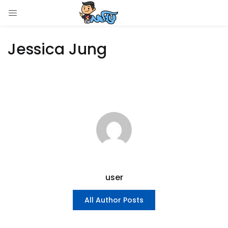
LOGIN
Jessica Jung
Enter your username and password to login.
Remember me
Login
Lost password?
user
All Author Posts