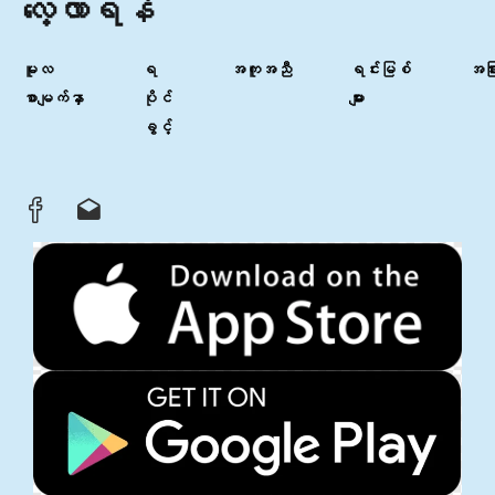
လေ့လာရန်
မူလ
ရ
အကူအညီ
ရင်းမြစ်
အခြာ
စာမျက်နှာ
ပိုင်
များ
ခွင့်