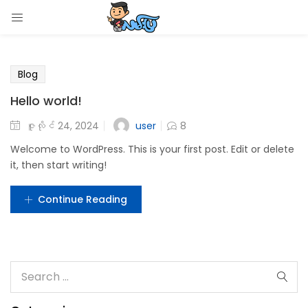
LOGIN
Enter your username and password to login.
Blog
Hello world!
user
ဇူလိုင် 24, 2024
8
Welcome to WordPress. This is your first post. Edit or delete
Remember me
it, then start writing!
Login
Continue Reading
Lost password?