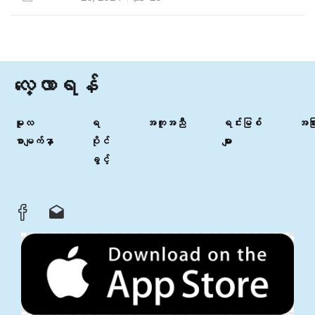
လေ့လာရန်
မူလ
ရ
အကူအညီ
ရင်းမြစ်
အခြာ
စာမျက်နှာ
ပိုင်
များ
ခွင့်