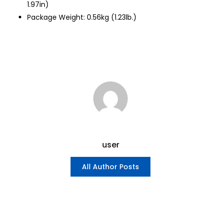
1.97in)
Package Weight: 0.56kg (1.23lb.)
user
All Author Posts