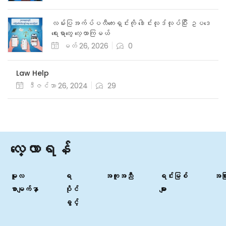
လမ်းပြအက်ပ်ပလီကေးရှင်းကို ဒေါင်းလုဒ်လုပ်ပြီး ဥပဒေ
ရေးရာတွေ လေ့လာကြမယ်
မတ် 26, 2026
0
Law Help
ဒီဇင်ဘာ 26, 2024
29
လေ့လာရန်
မူလ
ရ
အကူအညီ
ရင်းမြစ်
အခြာ
စာမျက်နှာ
ပိုင်
များ
ခွင့်