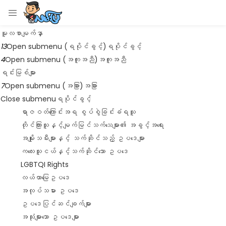
Main Menu
Language
LOGIN
Menu
မူလစာမျက်နှာ
13
Open submenu (ရပိုင်ခွင့်)
ရပိုင်ခွင့်
Enter your username and password to login.
4
Open submenu (အကူအညီ)
အကူအညီ
ရင်းမြစ်များ
7
Open submenu (အခြား)
အခြား
Close submenu
ရပိုင်ခွင့်
ရာဇဝတ်ကြောင်းအရ စွပ်စွဲခြင်းခံရသူ
Remember me
တိုင်ကြားသူနှင့်မျက်မြင်သက်သေများ၏ အခွင့်အရေး
အမျိုးသမီးများနှင့် သက်ဆိုင်သည့် ဥပဒေများ
Login
ကလေးသူငယ်နှင့်သက်ဆိုင်သော ဥပဒေ
LGBTQI Rights
Lost password?
လယ်ယာမြေဥပဒေ
အလုပ်သမား ဥပဒေ
ဥပဒေပြင်ဆင်ချက်များ
အသုံးများသော ဥပဒေများ