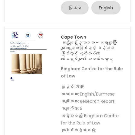
မြန်မာ
English
Cape Town
စည်းမျဉ်းဥပဒေသ – တရားသူကြီး
များ ရွေးချယ်ခြင်းနှင့် ခန့်အပ်
ခြင်းတွင် လွတ်လပ်သော
ကော်မရှင်များ၏ အခန်းကဏ္ဍ
Bingham Centre for the Rule
of Law
ခုနှစ်:
2016
ဘာသာစကား:
English/Burmese
အမျိုးအစား:
Research Report
စာမျက်နှာ:
5
အဖွဲ့အစည်း:
Bingham Centre
for the Rule of Law