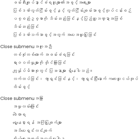
ဖမ်းဆီးချုပ်နှာင်ခံရသူများ၏အခွင့်အ‌ရေးများ
ပြစ်ဒဏ်လွတ်ငြိမ်းခွင့်နှင့် လွတ်ငြိမ်းချမ်းသာခွင့်လုပ်ငန်းစဉ်
ပစ္စည်းဥစ္စာကို သိမ်းဆည်းခြင်းနှင့်ပြည်သူ့ဘဏ္ဍာအဖြစ်
သိမ်းဆည်းခြင်း
ပြစ်ဒဏ်သက်သာခွင့်အတွက် အပေးအယူပြုခြင်း
Close submenu
အကူအညီ
တစ်စုံတစ်ယောက် အဖမ်းခံရခြင်း
ရာဇဝတ်မှုများကို တိုင်ကြားခြင်း
ကျွန်ုပ်မိသားစုတွင် ပြဿနာများ ရှိနေပါသည်။
လက်ထပ်ခြင်း၊ ကွာရှင်းခြင်းနှင့်၊ ကွာရှင်းပြီးနောက် ကလေးသူငယ်အုပ်
ထိမ်းခွင့်
Close submenu
အခြား
အမှုလမ်းကြောင်း
ဝေါဟာရ
ရှေ့နေငှားရန် အကြံပြုချက်များ
အသိပေးရှင်းလင်းချက်
ကိုယ်ရေးအချက်အလက်မူဝါဒ