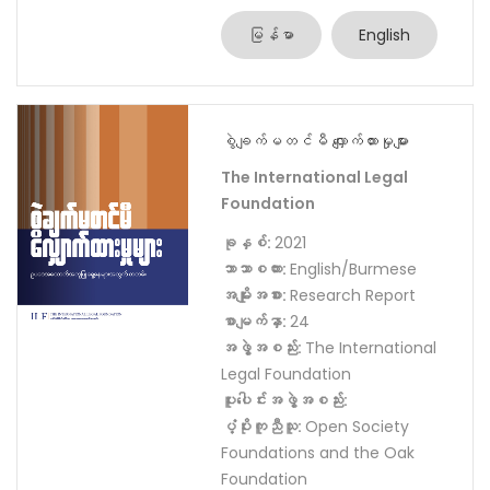
မြန်မာ
English
စွဲချက်မတင်မီ လျှောက်ထားမှုများ
The International Legal
Foundation
ခုနှစ်:
2021
ဘာသာစကား:
English/Burmese
အမျိုးအစား:
Research Report
စာမျက်နှာ:
24
အဖွဲ့အစည်း:
The International
Legal Foundation
ပူးပေါင်းအဖွဲ့အစည်း:
ပံ့ပိုးကူညီသူ:
Open Society