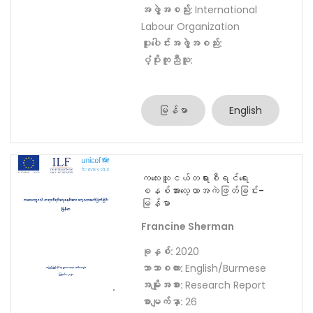
အမျိုးအစား:
Research Report
စာမျက်နှာ:
136
အဖွဲ့အစည်း:
International
Labour Organization
ပူးပေါင်းအဖွဲ့အစည်း:
ပံ့ပိုးကူညီသူ:
မြန်မာ
English
ကလေးသူငယ်တရားစီရင်ရေး
စနစ်အားလေ့လာအကဲဖြတ်ခြင်း-
မြန်မာ
Francine Sherman
ခုနှစ်:
2020
ဘာသာစကား:
English/Burmese
အမျိုးအစား:
Research Report