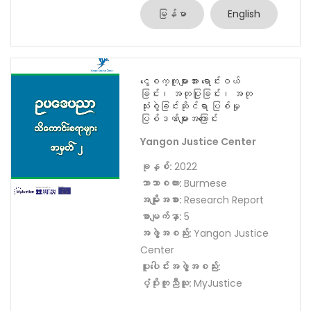
မြန်မာ
English
ငွေစက္ကူများအား ရောင်းဝယ်
ခြင်း၊ အတုပြုခြင်း၊ အတု
သုံးစွဲခြင်းဆိုင်ရာ ပြစ်မှု
ပြစ်ဒဏ်များအကြောင်း
Yangon Justice Center
ခုနှစ်:
2022
ဘာသာစကား:
Burmese
အမျိုးအစား:
Research Report
စာမျက်နှာ:
5
အဖွဲ့အစည်း:
Yangon Justice
Center
ပူးပေါင်းအဖွဲ့အစည်း:
ပံ့ပိုးကူညီသူ:
MyJustice