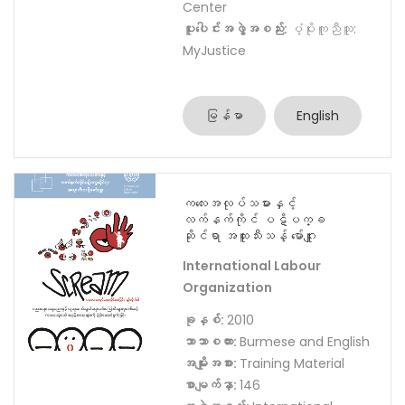
အဖွဲ့အစည်း:
Yangon Justice
Center
ပူးပေါင်းအဖွဲ့အစည်း:
ပံ့ပိုးကူညီသူ:
MyJustice
မြန်မာ
English
ကလေးအလုပ်သမားနှင့်
လက်နက်ကိုင် ပဋိပက္ခ
ဆိုင်ရာ အထူးသီးသန့် မော်ဂျူး
International Labour
Organization
ခုနှစ်:
2010
ဘာသာစကား:
Burmese and English
အမျိုးအစား:
Training Material