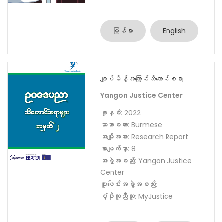
အဖွဲ့အစည်း:
ပူးပေါင်းအဖွဲ့အစည်း:
ပံ့ပိုးကူညီသူ:
MyJustice
မြန်မာ
English
ချုပ်မိန့်အကြောင်းသိကောင်းစရာ
Yangon Justice Center
ခုနှစ်:
2022
ဘာသာစကား:
Burmese
အမျိုးအစား:
Research Report
စာမျက်နှာ:
8
အဖွဲ့အစည်း:
Yangon Justice
Center
ပူးပေါင်းအဖွဲ့အစည်း:
ပံ့ပိုးကူညီသူ:
MyJustice