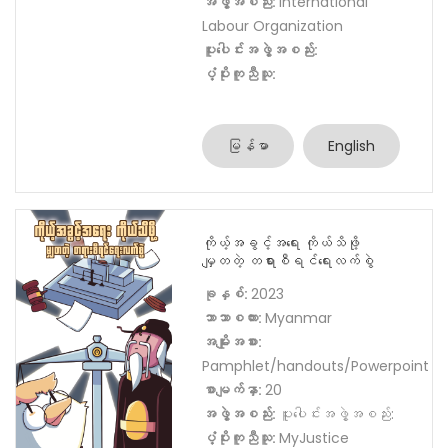
စာမျက်နှာ:
146
အဖွဲ့အစည်း:
International
Labour Organization
ပူးပေါင်းအဖွဲ့အစည်း:
ပံ့ပိုးကူညီသူ:
မြန်မာ
English
ကိုယ့်အခွင့်အရေး ကိုယ်သိဖို့
မျှတတဲ့ တရားစီရင်ရေးလက်စွဲ
ခုနှစ်:
2023
ဘာသာစကား:
Myanmar
အမျိုးအစား:
Pamphlet/handouts/Powerpoint
စာမျက်နှာ:
20