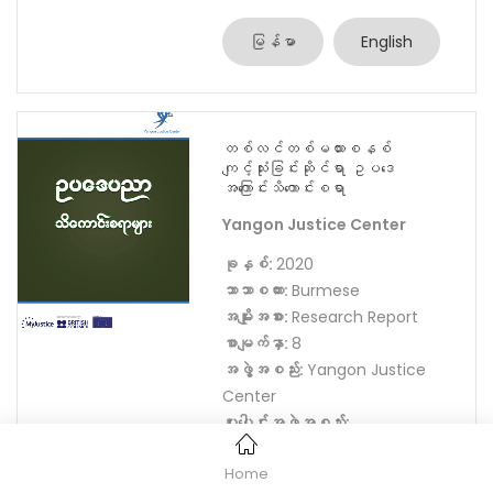
ပံ့ပိုးကူညီသူ:
MyJustice
မြန်မာ
English
တစ်လင်တစ်မယားစနစ်
ကျင့်သုံးခြင်းဆိုင်ရာ ဥပဒေ
အကြောင်းသိကောင်းစရာ
Yangon Justice Center
ခုနှစ်:
2020
ဘာသာစကား:
Burmese
အမျိုးအစား:
Research Report
စာမျက်နှာ:
8
အဖွဲ့အစည်း:
Yangon Justice
Center
ပူးပေါင်းအဖွဲ့အစည်း:
Home
ပံ့ပိုးကူညီသူ:
MyJustice