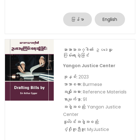
Foundations and the Oak
Foundation
မြန်မာ
English
ဆာအာသာအဂ္ဂါ၏ ဥပဒေမူ
ကြမ်းရေးဆွဲခြင်း
Yangon Justice Center
ခုနှစ်:
2023
ဘာသာစကား:
Burmese
အမျိုးအစား:
Reference Materials
စာမျက်နှာ:
91
အဖွဲ့အစည်း:
Yangon Justice
Center
ပူးပေါင်းအဖွဲ့အစည်း: