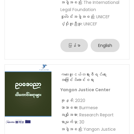
စာမျက်နှာ:
26
အဖွဲ့အစည်း:
The International
Legal Foundation
ပူးပေါင်းအဖွဲ့အစည်း:
UNICEF
ပံ့ပိုးကူညီသူ:
UNICEF
မြန်မာ
English
ကလေးသူငယ်တရားစီရင်ရေး
အကြောင်းသိကောင်းစရာ
Yangon Justice Center
ခုနှစ်:
2020
ဘာသာစကား:
Burmese
အမျိုးအစား:
Research Report
စာမျက်နှာ:
30