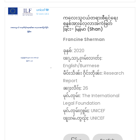
ကလေးသူငယ်တရားစီရင်ရေး
စနစ်အားလေ့လာအကဲဖြတ်
ခြင်း- မြန်မာ (Shan)
Francine Sherman
ခုနှစ်:
2020
ၽႃႇသႃႇၵႂၢမ်းလၢတ်ႈ:
English/Burmese
မဵဝ်းသႅၼ်း ႁႅင်းတိုၼ်း:
Research
Report
ၼႃႈလိၵ်ႈ:
26
မုၵ်ႉၸုမ်း:
The International
Legal Foundation
မုၵ်ႉၸုမ်းႁူမ်ႈ:
UNICEF
ၽူႈၵမ်ႉၸွၺ်ႈ:
UNICEF