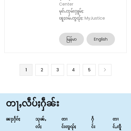
Center
မုၵ်ႉၸုမ်းႁူမ်ႈ:
ၽူႈၵမ်ႉၸွၺ်ႈ:
MyJustice
မြန်မာ
English
1
2
3
4
5
တႃႇလဵပ်ႈႁဵၼ်း
ၼႃႈႁႅၵ်ႈ
သုၼ်ႇ
တၢ
ႁႅ
တၢ
လႆႈ
င်းၸွၺ်ႈ
င်း
င်ႇၸိူ