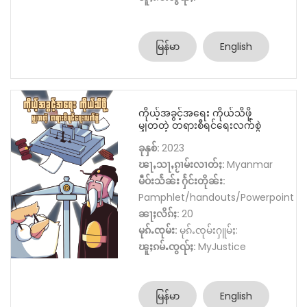
မြန်မာ
English
ကိုယ့်အခွင့်အရေး ကိုယ်သိဖို့
မျှတတဲ့ တရားစီရင်ရေးလက်စွဲ
ခုနှစ်:
2023
ၽႃႇသႃႇၵႂၢမ်းလၢတ်ႈ:
Myanmar
မဵဝ်းသႅၼ်း ႁႅင်းတိုၼ်း:
Pamphlet/handouts/Powerpoint
ၼႃႈလိၵ်ႈ:
20
မုၵ်ႉၸုမ်း:
မုၵ်ႉၸုမ်းႁူမ်ႈ:
ၽူႈၵမ်ႉၸွၺ်ႈ:
MyJustice
မြန်မာ
English