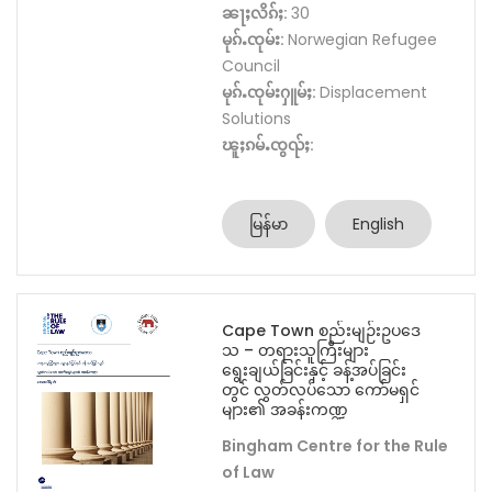
ၼႃႈလိၵ်ႈ:
30
မုၵ်ႉၸုမ်း:
Norwegian Refugee
Council
မုၵ်ႉၸုမ်းႁူမ်ႈ:
Displacement
Solutions
ၽူႈၵမ်ႉၸွၺ်ႈ:
မြန်မာ
English
Cape Town စည်းမျဉ်းဥပဒေ
သ – တရားသူကြီးများ
ရွေးချယ်ခြင်းနှင့် ခန့်အပ်ခြင်း
တွင် လွတ်လပ်သော ကော်မရှင်
များ၏ အခန်းကဏ္ဍ
Bingham Centre for the Rule
of Law