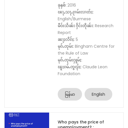
ခုနှစ်:
2016
ၽႃႇသႃႇၵႂၢမ်းလၢတ်ႈ:
English/Burmese
မဵဝ်းသႅၼ်း ႁႅင်းတိုၼ်း:
Research
Report
ၼႃႈလိၵ်ႈ:
5
မုၵ်ႉၸုမ်း:
Bingham Centre for
the Rule of Law
မုၵ်ႉၸုမ်းႁူမ်ႈ:
ၽူႈၵမ်ႉၸွၺ်ႈ:
Claude Leon
Foundation
မြန်မာ
English
Who pays the price of
unemployment? :