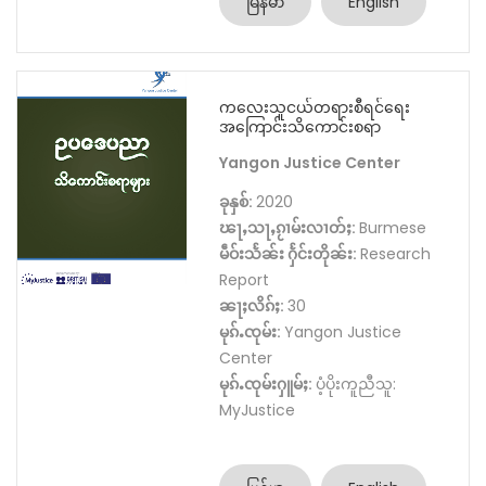
မြန်မာ
English
ကလေးသူငယ်တရားစီရင်ရေး
အကြောင်းသိကောင်းစရာ
Yangon Justice Center
ခုနှစ်:
2020
ၽႃႇသႃႇၵႂၢမ်းလၢတ်ႈ:
Burmese
မဵဝ်းသႅၼ်း ႁႅင်းတိုၼ်း:
Research
Report
ၼႃႈလိၵ်ႈ:
30
မုၵ်ႉၸုမ်း:
Yangon Justice
Center
မုၵ်ႉၸုမ်းႁူမ်ႈ:
ပံ့ပိုးကူညီသူ:
MyJustice