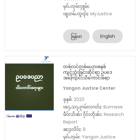
မုၵ်ႉၸုမ်းႁူမ်ႈ:
ၽူႈၵမ်ႉၸွၺ်ႈ:
MyJustice
မြန်မာ
English
တစ်လင်တစ်မယားစနစ်
ကျင့်သုံးခြင်းဆိုင်ရာ ဥပဒေ
အကြောင်းသိကောင်းစရာ
Yangon Justice Center
ခုနှစ်:
2020
ၽႃႇသႃႇၵႂၢမ်းလၢတ်ႈ:
Burmese
မဵဝ်းသႅၼ်း ႁႅင်းတိုၼ်း:
Research
Report
ၼႃႈလိၵ်ႈ:
8
မုၵ်ႉၸုမ်း:
Yangon Justice