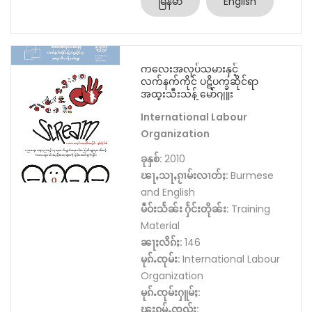
မြန်မာ
English
ကလေးအလုပ်သမားနှင့်
လက်နက်ကိုင် ပဋိပက္ခဆိုင်ရာ
အထူးသီးသန့် မော်ဂျူး
International Labour
Organization
ခုနှစ်:
2010
ၽႃႇသႃႇၵႂၢမ်းလၢတ်ႈ:
Burmese
and English
မဵဝ်းသႅၼ်း ႁႅင်းတိုၼ်း:
Training
Material
ၼႃႈလိၵ်ႈ:
146
မုၵ်ႉၸုမ်း:
International Labour
Organization
မုၵ်ႉၸုမ်းႁူမ်ႈ:
ၽူႈၵမ်ႉၸွၺ်ႈ: