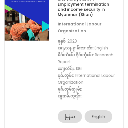
Employment termination
and income security in
Myanmar (Shan)
International Labour
Organization
ခုနှစ်:
2023
ၽႃႇသႃႇၵႂၢမ်းလၢတ်ႈ:
English
မဵဝ်းသႅၼ်း ႁႅင်းတိုၼ်း:
Research
Report
ၼႃႈလိၵ်ႈ:
136
မုၵ်ႉၸုမ်း:
International Labour
Organization
မုၵ်ႉၸုမ်းႁူမ်ႈ:
ၽူႈၵမ်ႉၸွၺ်ႈ:
မြန်မာ
English