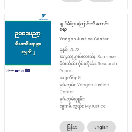
ချုပ်မိန့်အကြောင်းသိကောင်း
စရာ
Yangon Justice Center
ခုနှစ်:
2022
ၽႃႇသႃႇၵႂၢမ်းလၢတ်ႈ:
Burmese
မဵဝ်းသႅၼ်း ႁႅင်းတိုၼ်း:
Research
Report
ၼႃႈလိၵ်ႈ:
8
မုၵ်ႉၸုမ်း:
Yangon Justice
Center
မုၵ်ႉၸုမ်းႁူမ်ႈ:
ၽူႈၵမ်ႉၸွၺ်ႈ:
MyJustice
မြန်မာ
English