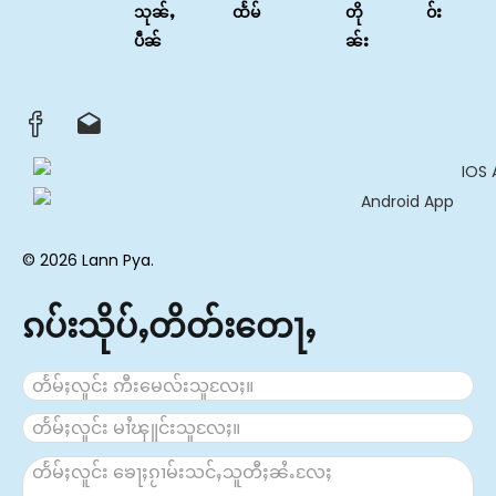
သုၼ်ႇ
ထႅမ်
တို
ဝ်း
ပဵၼ်
ၼ်း
© 2026 Lann Pya.
ၵပ်းသိုပ်ႇတိတ်းတေႃႇ