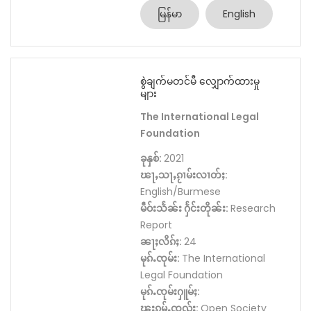
မြန်မာ
English
စွဲချက်မတင်မီ လျှောက်ထားမှု
များ
The International Legal
Foundation
ခုနှစ်:
2021
ၽႃႇသႃႇၵႂၢမ်းလၢတ်ႈ:
English/Burmese
မဵဝ်းသႅၼ်း ႁႅင်းတိုၼ်း:
Research
Report
ၼႃႈလိၵ်ႈ:
24
မုၵ်ႉၸုမ်း:
The International
Legal Foundation
မုၵ်ႉၸုမ်းႁူမ်ႈ:
ၽူႈၵမ်ႉၸွၺ်ႈ:
Open Society