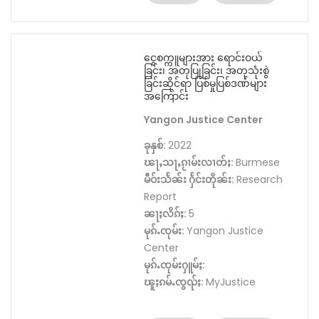
ငွေစက္ကူများအား ရောင်းဝယ်
ခြင်း၊ အတုပြုခြင်း၊ အတုသုံးစွဲ
ခြင်းဆိုင်ရာ ပြစ်မှုပြစ်ဒဏ်များ
အကြောင်း
Yangon Justice Center
ခုနှစ်:
2022
ၽႃႇသႃႇၵႂၢမ်းလၢတ်ႈ:
Burmese
မဵဝ်းသႅၼ်း ႁႅင်းတိုၼ်း:
Research
Report
ၼႃႈလိၵ်ႈ:
5
မုၵ်ႉၸုမ်း:
Yangon Justice
Center
မုၵ်ႉၸုမ်းႁူမ်ႈ:
ၽူႈၵမ်ႉၸွၺ်ႈ:
MyJustice