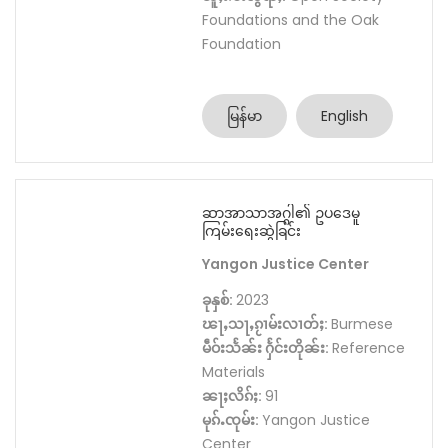
Foundations and the Oak
Foundation
မြန်မာ
English
ဆာအာသာအဂ္ဂါ၏ ဥပဒေမူ
ကြမ်းရေးဆွဲခြင်း
Yangon Justice Center
ခုနှစ်:
2023
ၽႃႇသႃႇၵႂၢမ်းလၢတ်ႈ:
Burmese
မဵဝ်းသႅၼ်း ႁႅင်းတိုၼ်း:
Reference
Materials
ၼႃႈလိၵ်ႈ:
91
မုၵ်ႉၸုမ်း:
Yangon Justice
Center