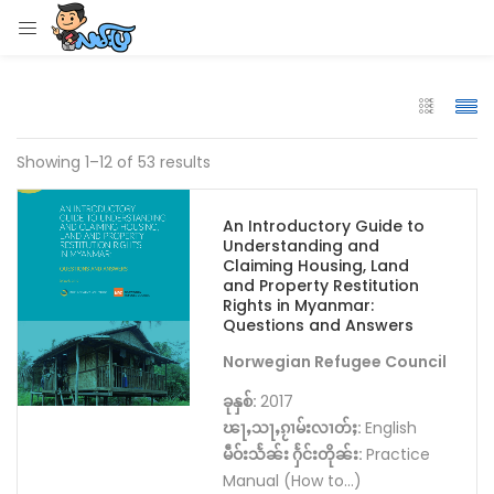
LOGIN
Enter your username and password to login.
Showing 1–12 of 53 results
An Introductory Guide to
Understanding and
Remember me
Claiming Housing, Land
and Property Restitution
Rights in Myanmar:
Login
Questions and Answers
Norwegian Refugee Council
Lost password?
ခုနှစ်:
2017
ၽႃႇသႃႇၵႂၢမ်းလၢတ်ႈ:
English
မဵဝ်းသႅၼ်း ႁႅင်းတိုၼ်း:
Practice
Manual (How to…)