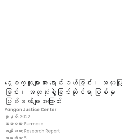
ငွေစက္ကူများအား ရောင်းဝယ်ခြင်း၊ အတုပြု
ခြင်း၊ အတုသုံးစွဲခြင်းဆိုင်ရာ ပြစ်မှု
ပြစ်ဒဏ်များအကြောင်း
Yangon Justice Center
ခုနှစ်:
2022
ဘာသာစကား:
Burmese
အမျိုးအစား:
Research Report
စာမျက်နှာ:
5