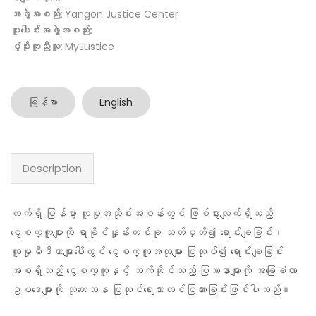
အဖွဲ့အစည်း:
Yangon Justice Center
ပူးပေါင်းအဖွဲ့အစည်း:
ပံ့ပိုးကူညီသူ:
MyJustice
မြန်မာ
English
Description
လက်ရှိ မြန်မာ့ လူမှုအသိုင်းအဝန်းတွင် ဖြစ်ပွားလျက်ရှိသည့်
ငွေစက္ကူများကို ရာခိုင်နှုန်းတစ်ခု သတ်မှတ်၍ ရောင်းချခြင်း၊
လူမှုမီဒီယာများပေါ်တွင် ငွေစက္ကူအတုများ ပြုလုပ်၍ ရောင်းချခြင်း
အစရှိသည့် ငွေစက္ကူနှင့် သက်ဆိုင်သည့် ပြဿနာများကို အခြေခံကာ
ဥပဒေများကို သုတေသန ပြုလုပ်ရေးသားတင်ပြထားခြင်းဖြစ်ပါသည်။