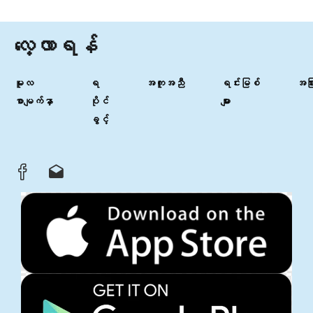
လေ့လာရန်
မူလ
ရ
အကူအညီ
ရင်းမြစ်
အခြာ
စာမျက်နှာ
ပိုင်
များ
ခွင့်