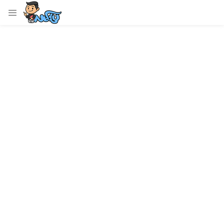
LOGIN
Enter your username and password to login.
Remember me
Login
Lost password?