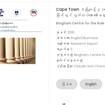
Cape Town စည်းမျဉ်းဥပဒေသ –
ခြင်းတွင် လွတ်လပ်သော ကော်
Bingham Centre for the Rule
ခုနှစ်:
2016
ဘာသာစကား:
English/Burmese
အမျိုးအစား:
Research Report
စာမျက်နှာ:
5
အဖွဲ့အစည်း:
Bingham Centre fo
ပူးပေါင်းအဖွဲ့အစည်း:
ပံ့ပိုးကူညီသူ:
Claude Leon Found
မြန်မာ
English