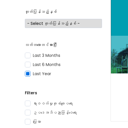
ထုတ်ပြန်သည့်နှစ်
လတ်တလောတင်ထားပြီး
Last 3 Months
Last 6 Months
Last Year
Filters
ရာဇဝတ်မှုခုခံချေပရေး
ဥပဒေအသိပညာဖြန့်ဝေရေး
မြေယာ