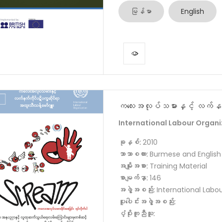
မြန်မာ
English
ကလေးအလုပ်သမားနှင့် လက်နက်က
International Labour Organi
ခုနှစ်:
2010
ဘာသာစကား:
Burmese and English
အမျိုးအစား:
Training Material
စာမျက်နှာ:
146
အဖွဲ့အစည်း:
International Labo
ပူးပေါင်းအဖွဲ့အစည်း:
ပံ့ပိုးကူညီသူ: