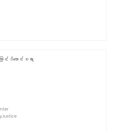
ာင်းသိကောင်းစရာ
nter
 MyJustice