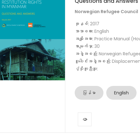
Questions and Answers
Norwegian Refugee Council
ခုနှစ်:
2017
ဘာသာစကား:
English
အမျိုးအစား:
Practice Manual (Ho
စာမျက်နှာ:
30
အဖွဲ့အစည်း:
Norwegian Refugee
ပူးပေါင်းအဖွဲ့အစည်း:
Displacemen
ပံ့ပိုးကူညီသူ:
မြန်မာ
English