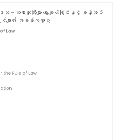
 တရားသူကြီးများ ရွေးချယ်ခြင်းနှင့် ခန့်အပ်
မရှင်များ၏ အခန်းကဏ္ဍ
 of Law
r the Rule of Law
ation