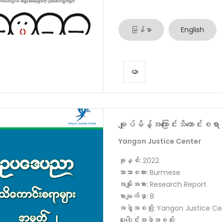
မြန်မာ
English
ချုပ်မိန့်အကြောင်းသိကောင်းစရာ
Yangon Justice Center
ခုနှစ်:
2022
ဘာသာစကား:
Burmese
အမျိုးအစား:
Research Report
စာမျက်နှာ:
8
အဖွဲ့အစည်း:
Yangon Justice Ce
ပူးပေါင်းအဖွဲ့အစည်း: