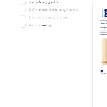
အမျိုးသမီးနှင့် ဂျန်ဒါ
နိုင်ငံသားအထောက်အထား စာရွက်စာတမ်း
နိုင်ငံသားနှင့် လူ့အခွင့်အရေး
အလုပ်သမားရေးရာ