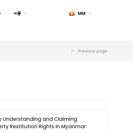
း
အခြား
MM
Previous page
to Understanding and Claiming
rty Restitution Rights in Myanmar: