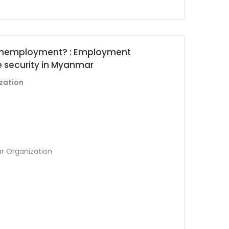
 unemployment? : Employment
 security in Myanmar
zation
ur Organization