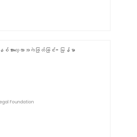
်အားလေ့လာအကဲဖြတ်ခြင်း- မြန်မာ
Legal Foundation