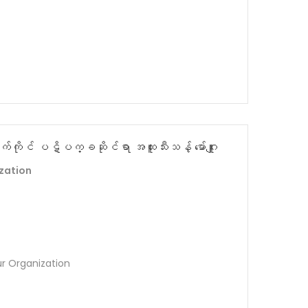
ိုင် ပဋိပက္ခဆိုင်ရာ အထူးသီးသန့် မော်ဂျူး
zation
ur Organization