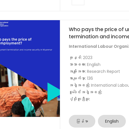
Who pays the price of
termination and income
International Labour Organi
ခုနှစ်:
2023
ဘာသာစကား:
English
အမျိုးအစား:
Research Report
စာမျက်နှာ:
136
အဖွဲ့အစည်း:
International Labo
ပူးပေါင်းအဖွဲ့အစည်း:
ပံ့ပိုးကူညီသူ:
မြန်မာ
English