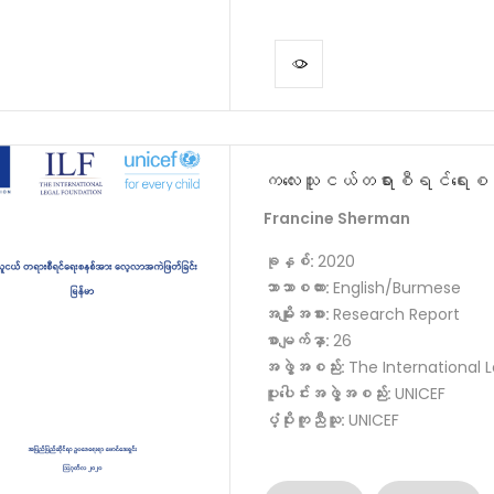
ကလေးသူငယ်တရားစီရင်ရေးစနစ
Francine Sherman
ခုနှစ်:
2020
ဘာသာစကား:
English/Burmese
အမျိုးအစား:
Research Report
စာမျက်နှာ:
26
အဖွဲ့အစည်း:
The International 
ပူးပေါင်းအဖွဲ့အစည်း:
UNICEF
ပံ့ပိုးကူညီသူ:
UNICEF