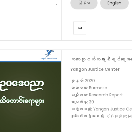
မြန်မာ
English
ကလေးသူငယ်တရားစီရင်ရေးအကြေ
Yangon Justice Center
ခုနှစ်:
2020
ဘာသာစကား:
Burmese
အမျိုးအစား:
Research Report
စာမျက်နှာ:
30
အဖွဲ့အစည်း:
Yangon Justice Ce
ပူးပေါင်းအဖွဲ့အစည်း:
ပံ့ပိုးကူညီသူ: