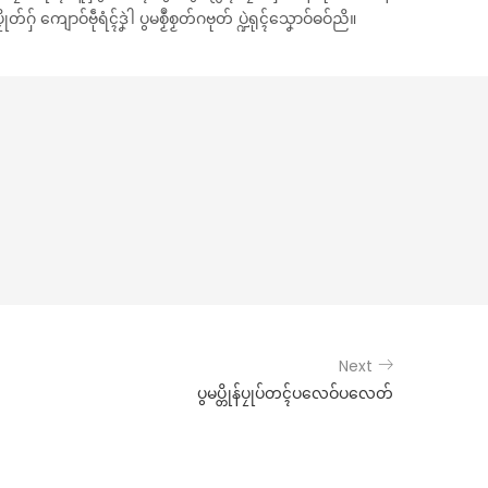
 ကျောဝ်ဗဵုရံၚ်ဒၞဲါ ပွမစၟဳစၟတ်ဂဗုတ် ပ္ဍဲရုၚ်သၞောဝ်ဓဝ်ညိ။
Next
ပွမပ္တိုန်ပၠုပ်တၚ်ပလေဝ်ပလေတ်