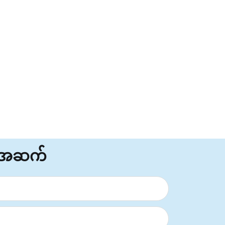
်အဆက်