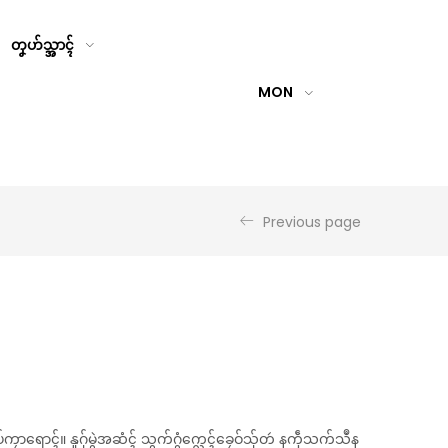
တၞဟ်သ္အာၚ်
MON
Previous page
ုပ်ကၠာရောၚ်။ နူဂှ်မွဲအဆံၚ် သွက်ဂွံက္လေၚ်ခၠေဝ်သှ်တဴ နကဵုသက်သဳန