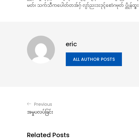
မတ်၊ သက်သဳကပေါတ်တအ်ဂှ် လ္ပာ်ညးဒးဒုၚ်စောဲဂဗုတ် ပ္တိုန်ထ္ၜးမာန
eric
ALL AUTHOR POSTS
Previous
အမှုပလပ်ခြင်း
Related Posts