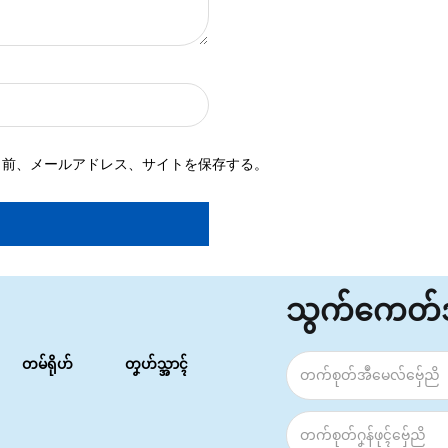
名前、メールアドレス、サイトを保存する。
သွက်ကေတ
တမ်ရိုဟ်
တၞဟ်သ္အာၚ်