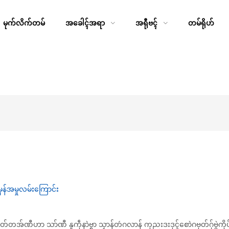
မုက်လိက်တမ်
အခေါၚ်အရာ
အရီုဗၚ်
တမ်ရိုဟ်
ံမှန်အမှုလမ်းကြောင်း
စောဲဂဗုတ်တအ်ဏီဟာ သာ်ဏီ နူကဵုနာဲဗ္စာ သၟာန်တဴဂလာန် ကုညးဒးဒုၚ်စောဲဂဗုတ်ဂှ်ဗွဲကိ