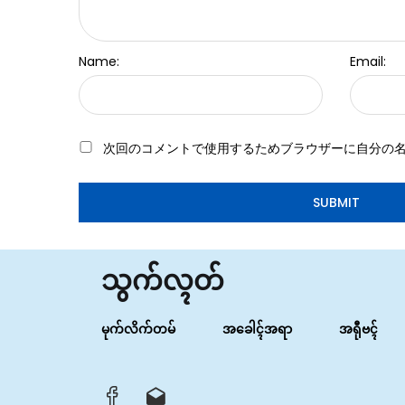
Name:
Email:
次回のコメントで使用するためブラウザーに自分の
သွက်လ္ၚတ်
မုက်လိက်တမ်
အခေါၚ်အရာ
အရီုဗၚ်