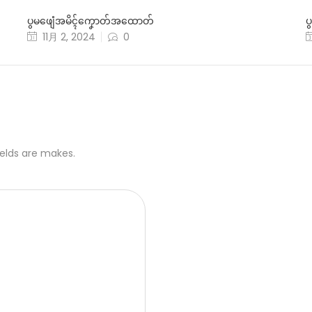
ပွမဖျေံအမိၚ်ကၞောတ်အထောတ်
ပ
11月 2, 2024
0
ields are makes.