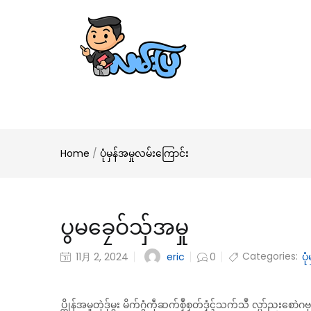
Home
/
ပုံမှန်အမှုလမ်းကြောင်း
ပွမခၠေဝ်သှ်အမှု
Categories:
eric
11月 2, 2024
0
ပု
ပ္တိုန်အမှုတုဲဒှ်မ္ဂး မိက်ဂွံကဵုဆက်စၟဳစၟတ်ဒၟံၚ်သက်သဳ လ္ပာ်ညး