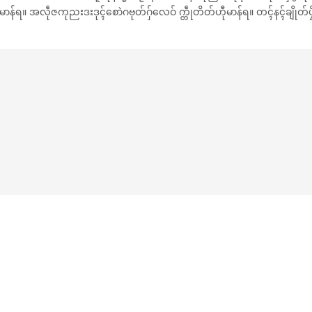
်ရ။ အလဵုဇကုညးဒးဒုၚ်စောဲဂဗုတ်ဂှ်လေဝ် က္တဵုတိတ်ဟီုမာန်ရ။ တၚ်နၚ်ချိုတ်ပၠိုတ်ဂှ်