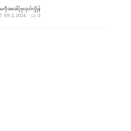
ွမကဵုအခေါၚ်ဗၠးဒုဟ်လၟိုန်
11月 2, 2024
0