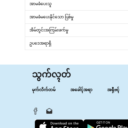
အာမခံပေးသူ
အာမခံမပေးနိုင်သော ပြစ်မှု
အိမ်တွင်းအကြမ်းဖက်မှု
ဥပဒေအရာရှိ
သွက်လ္ၚတ်
မုက်လိက်တမ်
အခေါၚ်အရာ
အရီုဗၚ်