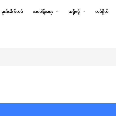
မုက်လိက်တမ်
အခေါၚ်အရာ
အရီုဗၚ်
တမ်ရိုဟ်