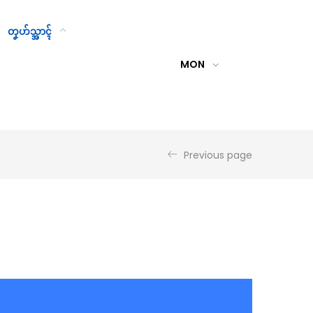
တၞဟ်သ္အာၚ်
MON
Previous page