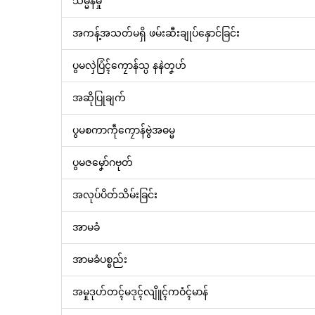
သမ္မန်မှု
အကန့်အသတ်မရှိ ဖမ်းဆီးချုပ်နှောင်ခြင်း
ပွမလှဲပြံၚ်ကၠောန်သ္ပ နနဲတၞဟ်
အဆိုပြုချက်
ပွမစကာကဵုကၠောန်ဗွဲအဓမ္မ
ပွမဇမၞော်ဂဗုတ်
အလုပ်ပိတ်သိမ်းခြင်း
အာမခံ
အာမခံပစ္စည်း
အမှုဒုဟ်တၚ်မဒုၚ်လျိူၚ်ကဝံၚ်မာန်