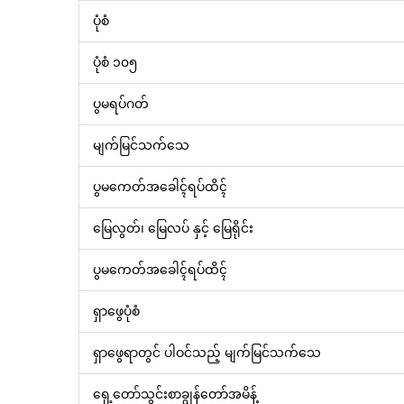
ပုံစံ
ပုံစံ ၁၀၅
ပွမရပ်ဂတ်
မျက်မြင်သက်သေ
ပွမကေတ်အခေါၚ်ရပ်ထိၚ်
မြေလွတ်၊ မြေလပ် နှင့် မြေရိုင်း
ပွမကေတ်အခေါၚ်ရပ်ထိၚ်
ရှာဖွေပုံစံ
ရှာဖွေရာတွင် ပါဝင်သည့် မျက်မြင်သက်သေ
ရှေ့တော်သွင်းစာချွန်တော်အမိန့်