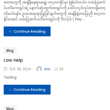
စတာတွေကို အချိန်နေရာမရွေး လေ့လာနိုင်မှာ ဖြစ်ပါတယ်။ လမ်းပြအက်
ပ်ပလီကေးရှင်းရဲ့ နောက်ဆုံးထွက်ဗားရှင်းကို ဒေါင်းလုဒ်လုပ်ထားဖို့တော့
လိုမယ်နော်။ ဥပဒေရေးရာပြုပြင်ချက်တွေကို အချိန်နဲ့တပြေးညီ လေ့လာ
နိုင်အောင် လမ်းပြအက်ပလီကေးရှင်းကို ဒီလင့်ခ် ( Play ...
Continue Reading
Blog
Law Help
eric
12月 26, 2024
29
Testing
Continue Reading
Blog