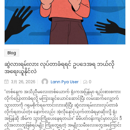
Blog
ဆွဲလားရမ်းလား လုပ်တာခံရရင် ဥပဒေအရ ဘယ်လို
အရေးယူနိုင်လဲ
Lann Pya User
3月 26, 2026
0
"တစ်နေ့က အသိညီမလေးတစ်ယောက် ရုံးကအပြန်မှာ ရည်းစားစကား
လိုက်ပြောတာခံရလို့ မကြားချင်ယောင်ဆောင်ပြီး လမ်းဆက်လျှောက်
သွားတာကို ဂရုမစိုက်ရကောင်းလားဆိုပြီး ဆွဲလားရမ်းလားလုပ်တာခံ
လိုက်ရတယ်တဲ့။ နောက်လည်း အဲ့လိုနှောင့်ယှက်တာခံရမှာဆိုးလို့ ရုံး
အပြန်ဆို အိမ်က သွားကြိုပေးနေရတယ်။" မိမိပတ်၀န်းကျင်မှာလည်း ဒီ
လိုအလားတူဖြစ်ရပ်မျိုး ကြုံတွေ့ရတဲ့ အမျိုးသမီးလေးတွေအကြောင်း