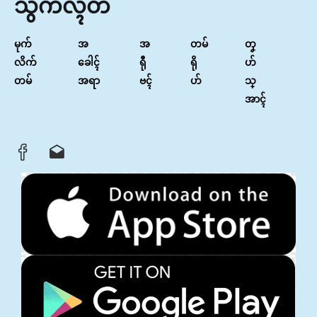
သွက်လ္ၚတ်
မုက်
အ
အ
တမ်
တၞ
လိက်
ခေါၚ်
ရီု
ရို
ဟ်
တမ်
အရာ
ဗၚ်
ဟ်
သ္
အာၚ်