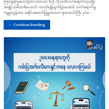
ကြားဖူးကြမယ်လို့ထင်ပါတယ်။ ဒီလို ကိုယ်ထိလက်ရောက်လုပ်ပြီး
အမျိုးသမီးတစ်ယောက် ကာယိန္ဒြေပျက်ပြားအောင် လက်ရောက်မှု
ကျူးလွန်တာ၊ အနိုင်အထက်ပြုမူတာဟာ ရာဇသတ်ကြီး ပုဒ်မ ...
Continue Reading