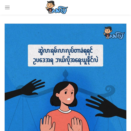
LOGIN
Enter your username and password to login.
Remember me
Login
Lost password?