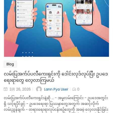
Blog
လမ်းပြအက်ပ်ပလီကေးရှင်းကို ဒေါင်းလုဒ်လုပ်ပြီး ဥပဒေ
ရေးရာတွေ လေ့လာကြမယ်
Lann Pya User
3月 26, 2026
0
လမ်းပြအက်ပ်ပလီကေးရှင်းနဲ့ဆို ... - အမှုလမ်းကြောင်း - ဥပဒေအတွင်း
ရှိ သင့်ရပိုင်ခွင့် - ဥပဒေရေးရာ ပြဿနာတွေအတွက် အဆင့်လိုက်
လမ်းညွှန်ချက် - တရားရေးရာလုပ်ငန်းစဥ်တွေကို အခမဲ့ လေ့လာနိုင်ခြင်း