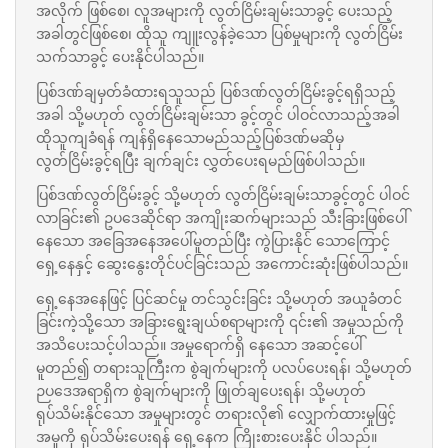
အလိုက် ဖြစ်စေ၊ လူအများကို လွတ်ငြိမ်းချမ်းသာခွင့် ပေးသည့်
အခါတွင်ဖြစ်စေ၊ ထိုသူ ကျူးလွန်ခဲ့သော ပြစ်မှုများကို လွတ်ငြိမ်း
သက်သာခွင့် ပေးနိုင်ပါသည်။
ပြစ်ဒဏ်ချမှတ်ခံထားရသူသည် ပြစ်ဒဏ်လွတ်ငြိမ်းခွင့်ရရှိသည့်
အခါ သို့မဟုတ် လွတ်ငြိမ်းချမ်းသာ ခွင့်တွင် ပါဝင်လာသည့်အခါ
ထိုသူကျခံရန် ကျန်ရှိနေသောမည်သည့်ပြစ်ဒဏ်မဆိုမှ
လွတ်ငြိမ်းခွင့်ရပြီး ချက်ချင်း လွှတ်ပေးရမည်ဖြစ်ပါသည်။
ပြစ်ဒဏ်လွတ်ငြိမ်းခွင့် သို့မဟုတ် လွတ်ငြိမ်းချမ်းသာခွင့်တွင် ပါဝင်
လာခြင်း၏ ဥပဒေဆိုင်ရာ အကျိုးဆက်များသည် သီးခြားဖြစ်ပေါ်
နေသော အခြေအနေအပေါ်မူတည်ပြီး ကွဲပြားနိုင် သောကြောင့်
ရှေ့နေနှင့် ဆွေးနွေးတိုင်ပင်ခြင်းသည် အကောင်းဆုံးဖြစ်ပါသည်။
ရှေ့နေအနေဖြင့် ပြင်ဆင်မှု တင်သွင်းခြင်း သို့မဟုတ် အယူခံတင်
ခြင်းကဲ့သို့သော အခြားရွေးချယ်စရာများကို ၎င်း၏ အမှုသည်ကို
အသိပေးသင့်ပါသည်။ အမှုရောက်ရှိ နေသော အဆင့်ပေါ်
မူတည်၍ တရားသူကြီးက စွဲချက်များကို ပလပ်ပေးရန်၊ သို့မဟုတ်
ဉပဒေအရာရှိက စွဲချက်များကို ဖြုတ်ချပေးရန်၊ သို့မဟုတ်
ရုပ်သိမ်းနိုင်သော အမှုများတွင် တရားလို၏ လျှောက်ထားမှုဖြင့်
အမှုကို ရုပ်သိမ်းပေးရန် ရှေ့နေက ကြိုးစားပေးနိုင် ပါသည်။