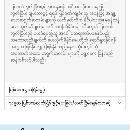
ပြစ်ဒဏ်လွတ်ငြိမ်းခွင့်လုပ်ငန်းစဉ် အစိတ်အပိုင်းအနေဖြင့်
လွတ်ငြိမ်း ချမ်းသာခွင့် ရရန် ပြစ်ဒဏ်ကျခံရသူ အနေဖြင့် အချို့
သောစာရွက်စာတမ်းများကို လက်မှတ်ထိုးရ နိုင်ပါသည်။ မမှန်ကန်
သောထွက်ဆိုချက်များကို တင်ပြမိနိုင်ချေ၊ သို့မဟုတ် ပြစ်ဒဏ်
လွတ်ငြိမ်းခွင့် ပေးခံရမည့်သူ အပေါ် မတရားဝန်ပိစေနိုင်မည့်
သဘောတူညီချက်ကို ပေးလိုက်မိနိုင်ချေ တို့ကို ရှောင်ရှားနိုင်ရန်
အတွက် ဖြစ်နိုင်လျှင် ဖြစ်နိုင်သည့်နေရာတိုင်းတွင် ထို
အထောက်အထား စာရွက်စာတမ်း များကို ရှေ့နေက ပြန်လည်
ဆန်းစစ်သင့်ပါသည်။
ပြစ်ဒဏ်လွတ်ငြိမ်းခွင့်
သမ္မတ ပြစ်ဒဏ်လွတ်ငြိမ်းခွင့်ပေးခြင်း/လွတ်ငြိမ်းချမ်းသာခွင့်