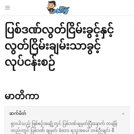
LOGIN
ပြစ်ဒဏ်လွတ်ငြိမ်းခွင့်နှင့်
Enter your username and password to login.
လွတ်ငြိမ်းချမ်းသာခွင့်
လုပ်ငန်းစဉ်
Remember me
Login
မာတိကာ
Lost password?
ဆက်မိတ်
ရှားပါသည့် ဖြစ်စဉ်အချို့တွင် ပြစ်ဒဏ်ချမှတ်ပြီးနောက် တချိန်
တည်းတွင် ပြစ်ဒဏ် ချမှတ် ခံထား ရသူအပေါ် တစ်ဉီးချင်း စီ