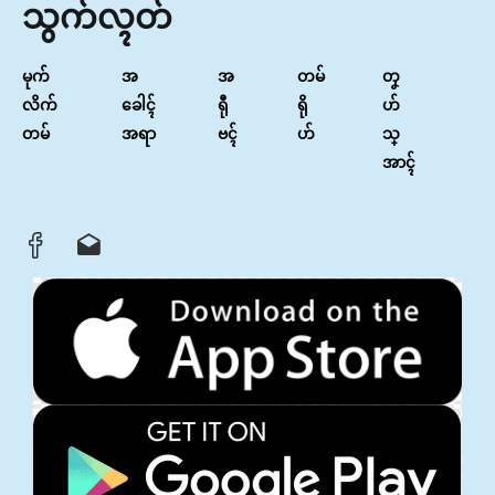
သွက်လ္ၚတ်
မုက်
အ
အ
တမ်
တၞ
လိက်
ခေါၚ်
ရီု
ရို
ဟ်
တမ်
အရာ
ဗၚ်
ဟ်
သ္
အာၚ်