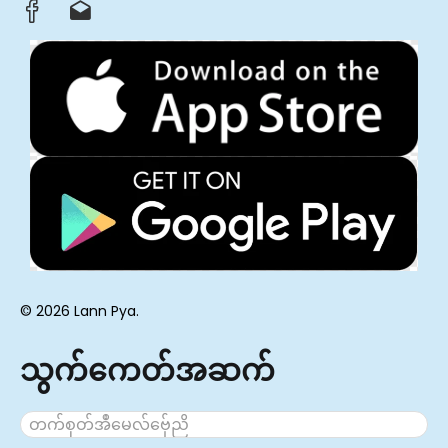
© 2026 Lann Pya.
သွက်ကေတ်အဆက်