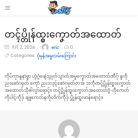
LOGIN
တၚ်ပ္တိုန်ထ္ၜးကၞောတ်အထောတ်
Enter your username and password to login.
11月 2, 2024
0
eric
Categories:
ပုံမှန်အမှုလမ်းကြောင်း
Remember me
ကိုပ်ကၠာနူနာဲဗ္စာ ဟွံဂွံဖျေံသ္ဂုတ်သွာတ်အမှုကၞောတ်အထောတ်ဏီဂှ် နူကဵု
ညးစောဲဂဗုတ် ကေုာံ ညးဒးဒုၚ်စောဲဂဗုတ်တအ် ဒးကဵုတၚ်ပ္တိုန်ထ္ၜးကၞောတ်
Login
အထောတ်သီုၜါလ္ပာ်ရောၚ်။ တၚ်ပ္တိုန်ထ္ၜးကၞောတ်အထောတ်ဝွံ ဟီုကေတ်
ကဵုပါၚ်ကီုဒှ် ချူကေတ်နကဵုလိက်ကီုဒှ် ပ္တိုန်ထ္ၜးမာန်ရောၚ်။
Lost password?