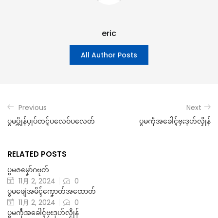
eric
All Author Posts
Previous
Next
ပွမပ္တိုန်ပၠုပ်တၚ်ပလေဝ်ပလေတ်
ပွမကဵုအခေါၚ်ဗၠးဒုဟ်လၟိုန်
RELATED POSTS
ပွမဇမၞော်ဂဗုတ်
11月 2, 2024
0
ပွမဖျေံအမိၚ်ကၞောတ်အထောတ်
11月 2, 2024
0
ပွမကဵုအခေါၚ်ဗၠးဒုဟ်လၟိုန်