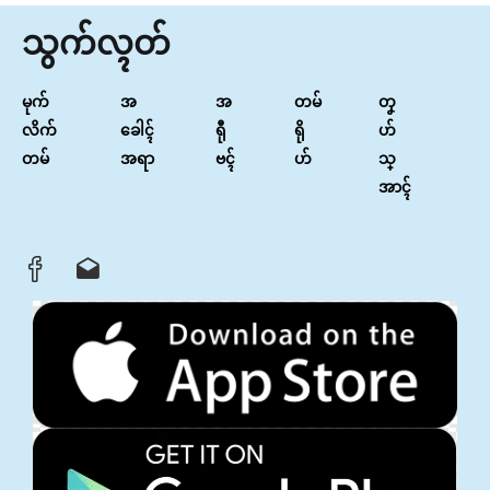
သွက်လ္ၚတ်
မုက်
အ
အ
တမ်
တၞ
လိက်
ခေါၚ်
ရီု
ရို
ဟ်
တမ်
အရာ
ဗၚ်
ဟ်
သ္
အာၚ်