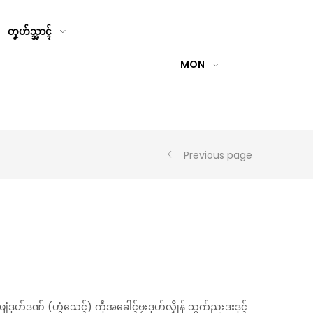
တၞဟ်သ္အာၚ်
MON
Previous page
် ဖျေံဒုဟ်ဒဏ် (ဟွံသေၚ်) ကဵုအခေါၚ်ဗၠးဒုဟ်လၟိုန် သွက်ညးဒးဒုၚ်