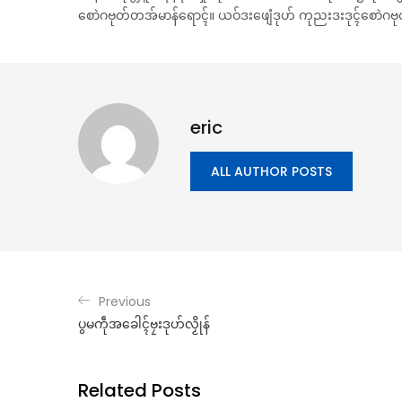
စောဲဂဗုတ်တအ်မာန်ရောၚ်။ ယဝ်ဒးဖျေံဒုဟ် ကုညးဒးဒုၚ်စောဲဂဗု
eric
ALL AUTHOR POSTS
Previous
ပွမကဵုအခေါၚ်ဗၠးဒုဟ်လၟိုန်
Related Posts