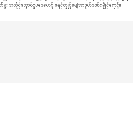
တ်မ္ဂး အတိုၚ်သၞောဝ်ဥပဒေဟေၚ် ရေၚ်တၠုၚ်ဖျေံအာဒုဟ်ဒဏ်ဂမၠိုၚ်ရောၚ်။