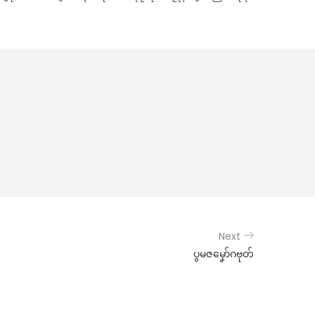
Next
ပွမဇမၞော်ဂဗုတ်