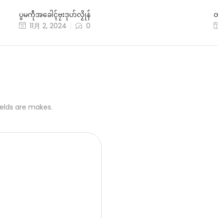
ပွမကဵုအခေါၚ်ဗၠးဒုဟ်လၟိုန်
တ
11月 2, 2024
0
ields are makes.