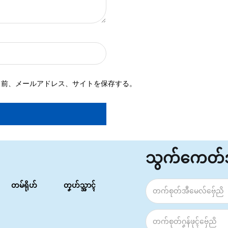
名前、メールアドレス、サイトを保存する。
သွက်ကေတ
တမ်ရိုဟ်
တၞဟ်သ္အာၚ်