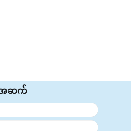
်အဆက်