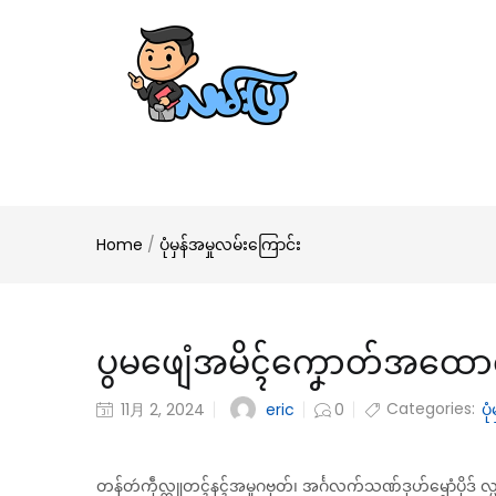
Home
/
ပုံမှန်အမှုလမ်းကြောင်း
ပွမဖျေံအမိၚ်ကၞောတ်အထော
Categories:
eric
11月 2, 2024
0
ပု
တန်တဴကဵုလ္တူတၚ်နၚ်အမှုဂဗုတ်၊ အၚ်္ဂလက်သဏ်ဒုဟ်ၝောံပိုဒ် လ္ပာ်