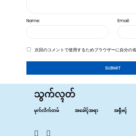
Name:
Email:
次回のコメントで使用するためブラウザーに自分の
သွက်လ္ၚတ်
မုက်လိက်တမ်
အခေါၚ်အရာ
အရီုဗၚ်