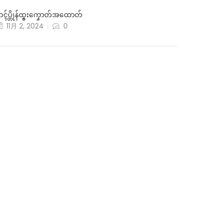
ၚ်ပ္တိုန်ထ္ၜးကၞောတ်အထောတ်
11月 2, 2024
0