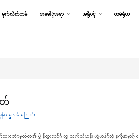
မုက်လိက်တမ်
အခေါၚ်အရာ
အရီုဗၚ်
တမ်ရိုဟ်
တ်
ံမှန်အမှုလမ်းကြောင်း
ညးစောဲဂဗုတ်တအ် ပ္တိုန်ထ္ၜးလဝ်ဂှ် ထ္ၜးသက်သဳမာန်၊ ဟွံမာန်ဂှ်တုဲ နကဵုနာဲဗ္စာဂှ