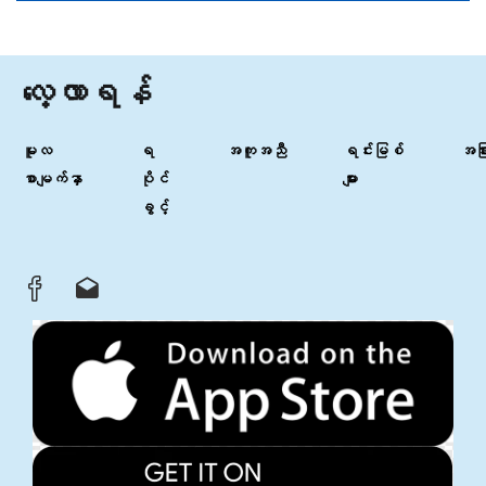
လေ့လာရန်
မူလ
ရ
အကူအညီ
ရင်းမြစ်
အခြာ
စာမျက်နှာ
ပိုင်
များ
ခွင့်