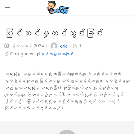
LOGIN
ပြင်ဆင်မှုတင်သွင်းခြင်း
Enter your username and password to login.
နိုဝင်ဘာ 2, 2024
0
eric
Categories:
ပုံမှန်အမှုလမ်းကြောင်း
Remember me
တရားရုံး၌ အမှုစစ်ဆေးစဉ် အပြီးသတ်လျှောက်လဲချက် မတိုင်ခင်အထိ
စွပ်စွဲခံရသူသည် ပြင်ဆင်မှု တင်သွင်းခွင့်ရှိသည်။ စွပ်စွဲခံရသူ
Login
သည် မူလတရားရုံးမှ တရားသူကြီး၏ ဆုံးဖြတ်ချက်တွင် ကျင့်ထုံးဆိုင်ရာ
ချမှတ်မှုများ လွဲမှားနေသည်ဟု ထင်ပါက အထက်ရုံးတော် သို့ အဆိုတင်သွင်း
Lost password?
နိုင်သည်။ မြို့နယ်တရားရုံးမှ ခရိုင်တရားရုံးသို့ ရက် ၃၀ အတွင်း
ပြင်ဆင်မှုကို တင်သွင်းရမည်။