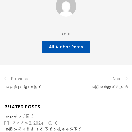
eric
All Author Posts
Previous
Next
အမှုကိုခုခံချေပခြင်း
အပြီးသတ်လျှောက်လဲချက်
RELATED POSTS
အယူခံဝင်ခြင်း
နိုဝင်ဘာ 2, 2024
0
အပြီးသတ်အမိန့် နှင့် ပြစ်ဒဏ်ချမှတ်ခြင်း