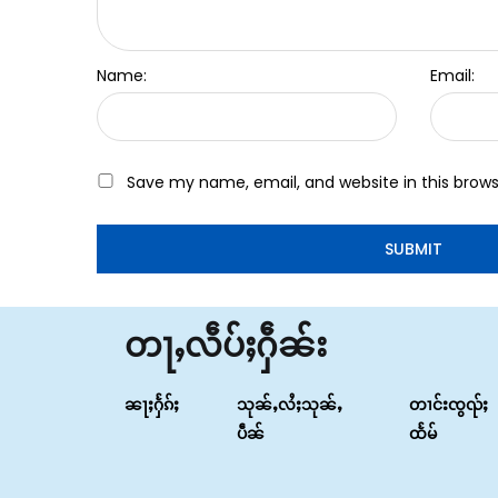
Name:
Email:
Save my name, email, and website in this brows
တႃႇလဵပ်ႈႁဵၼ်း
ၼႃႈႁႅၵ်ႈ
သုၼ်ႇလႆႈသုၼ်ႇ
တၢင်းၸွၺ်ႈ
ပဵၼ်
ထႅမ်