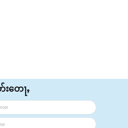
ိတ်းတေႃႇ