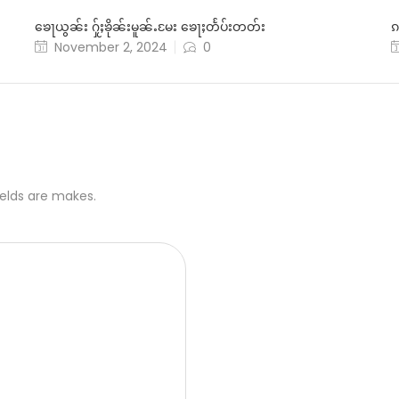
ၶေႃယွၼ်း ႁႂ်ႈၶိုၼ်းမူၼ်ႉမႄး ၶေႃႈတႅပ်းတတ်း
ၵ
November 2, 2024
0
ields are makes.