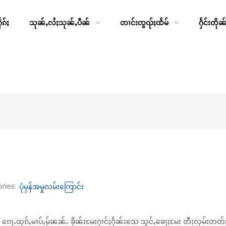
ၵ်ႈ
သုၼ်ႇလႆႈသုၼ်ႇပဵၼ်
တၢင်းၸွၺ်ႈထႅမ်
ႁႅင်းတိုၼ
ries:
ပုံမှန်အမှုလမ်းကြောင်း
ႉ ၵေႃႉထုၵ်ႇမၢပ်ႇမႂ်ၼၼ်ႉ ၶိုၼ်းမႄးႁၢင်ႈႁႅၼ်းသေ သူင်ႇၶေႃႈမႄး တီႈလုမ်းတတ်