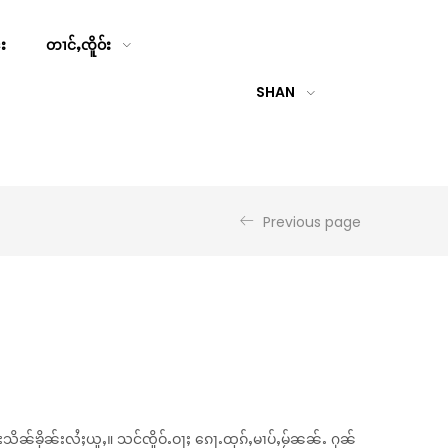
်း
တၢင်ႇၸိူဝ်း
SHAN
Previous page
းသိၼ်ၶိုၼ်းလႆႈယူႇ။ သင်ၸိူဝ်ႉဝႃႈ ၵေႃႉထုၵ်ႇမၢပ်ႇမႂ်ၼၼ်ႉ ႁၼ်