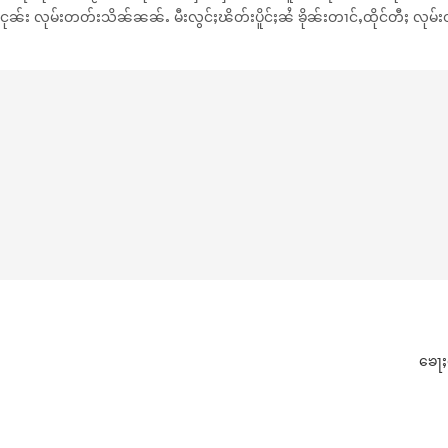
ၼ်း လုမ်းတတ်းသိၼ်ၼၼ်ႉ မီးလွင်ႈၽိတ်းပိူင်ႈၼႆ ၶိုၼ်းတၢင်ႇထိုင်တီႈ လုမ
ၶေႃႈ