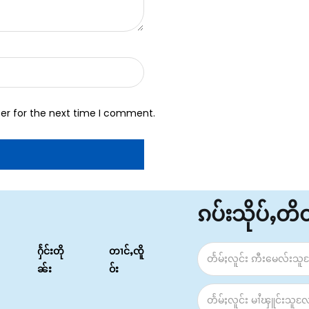
er for the next time I comment.
ၵပ်းသိုပ်ႇတ
ႁႅင်းတို
တၢင်ႇၸိူ
ၼ်း
ဝ်း