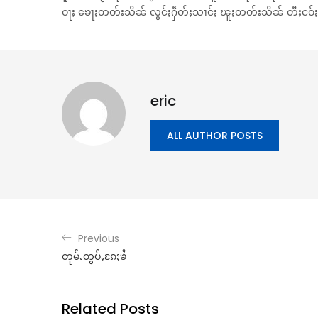
ဝႃႈ ၶေႃႈတတ်းသိၼ် လွင်ႈႁဵတ်ႈသၢင်ႈ ၽူႈတတ်းသိၼ် တီႈငဝ်ႈငု
eric
ALL AUTHOR POSTS
Previous
တုမ်ႉတွပ်ႇၵႄႈၶႆ
Related Posts