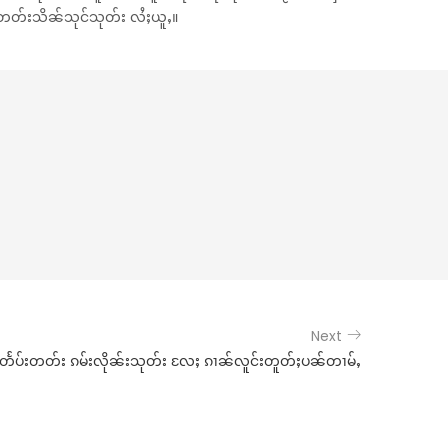
်းတတ်းသိၼ်သုင်သုတ်း လႆႈယူႇ။
Next
တႅပ်းတတ်း ၵမ်းလိုၼ်းသုတ်း လႄႈ ၵၢၼ်လူင်းတူတ်ႈပၼ်တၢမ်ႇ