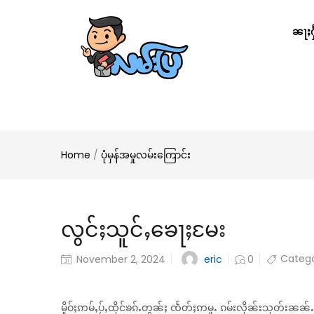
ၼႃႈႁႅ
Home
/
ပုံမှန်အမှုလမ်းကြောင်း
လွင်ႈသူင်ႇၶေႃႈမႄး
Catego
eric
November 2, 2024
0
မိူဝ်ႈဢမ်ႇပႂ်ႇထိုင်ၶၵ်ႉတွၼ်ႈ ၸႅတ်ႈဢမူႉ ၵမ်းလိုၼ်းသုတ်းၼၼ်