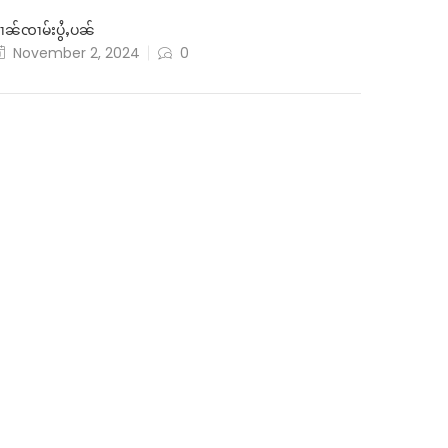
ၢၼ်ၸၢမ်းပွႆႇပၼ်
November 2, 2024
0