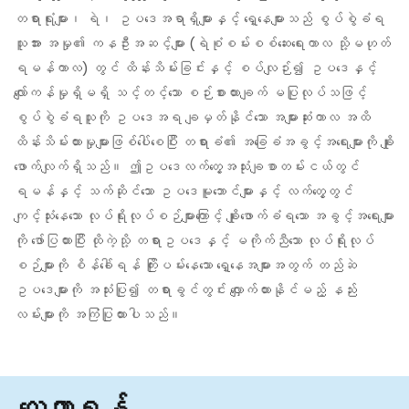
တရားရုံးများ၊ ရဲ၊ ဥပဒေအရာရှိများနှင့် ရှေ့နေများသည် စွပ်စွဲခံရ
သူအား အမှု၏ ကနဦးအဆင့်များ (ရဲစုံစမ်းစစ်ဆေးရေးကာလ သို့မဟုတ်
ရမန်ကာလ) တွင် ထိန်းသိမ်းခြင်းနှင့် စပ်လျဉ်း၍ ဥပဒေနှင့်
လျော်ကန်မှုရှိမရှိ သင့်တင့်သော စဉ်းစားထားချက် မပြုလုပ်သဖြင့်
စွပ်စွဲခံရသူကို ဥပဒေအရ ချမှတ်နိုင်သော အများဆုံးကာလ အထိ
ထိန်းသိမ်းထားမှုများဖြစ်‌ပေါ်စေပြီး တရားခံ၏ အခြေခံအခွင့်အရေးများကို ချိုး
ဖောက်လျက်ရှိသည်။ ဤဥပဒေလက်တွေ့အသုံးချစာတမ်းငယ်တွင်
ရမန်နှင့် သက်ဆိုင်သော ဥပဒေမူဘောင်များနှင့် လက်တွေ့တွင်
ကျင့်သုံးနေသော လုပ်ရိုးလုပ်စဉ်များကြောင့် ချိုးဖောက်ခံရသော အခွင့်အရေးများ
ကို ဖော်ပြထားပြီး ထိုကဲ့သို့ တရားဥပဒေနှင့် မကိုက်ညီသော လုပ်ရိုးလုပ်
စဉ်များကို စိန်ခေါ်ရန် ကြိုးပမ်းနေသော ရှေ့နေအများအတွက် တည်ဆဲ
ဥပဒေများကို အသုံးပြု၍ တရားခွင်တွင်း လျှောက်ထားနိုင်မည့် နည်း
လမ်းများကို အကြံပြုထားပါသည်။
လေ့လာရန်