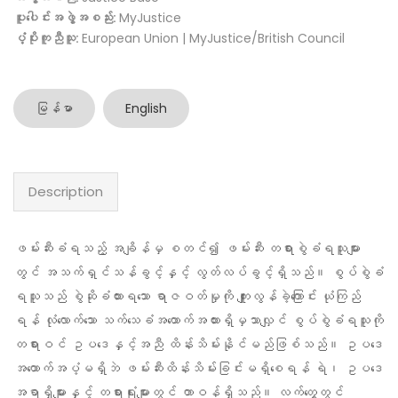
ပူးပေါင်းအဖွဲ့အစည်း:
MyJustice
ပံ့ပိုးကူညီသူ:
European Union | MyJustice/British Council
မြန်မာ
English
Description
ဖမ်းဆီးခံရသည့် အချိန်မှ စတင်၍ ဖမ်းဆီး တရားစွဲခံရသူများ
တွင် အသက်ရှင်သန်ခွင့်နှင့် လွတ်လပ်ခွင့်ရှိသည်။ စွပ်စွဲခံ
ရသူသည် စွဲဆိုခံထားရသော ရာဇဝတ်မှုကို ကျူးလွန်ခဲ့ကြောင်း ယုံကြည်
ရန် လုံလောက်သော သက်သေခံအထောက်အထားရှိမှသာလျှင် စွပ်စွဲခံရသူကို
တရားဝင် ဥပဒေနှင့်အညီ ထိန်းသိမ်းနိုင်မည်ဖြစ်သည်။ ဥပဒေ
အထောက်အပံ့မရှိဘဲ ဖမ်းဆီးထိန်းသိမ်းခြင်းမရှိစေရန် ရဲ၊ ဥပဒေ
အရာရှိများနှင့် တရားရုံးများတွင် တာဝန်ရှိသည်။ လက်တွေ့တွင်