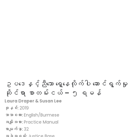
ဥပဒေနှင့်ညီသော ရှေ့နေလိုက်ပါ ဆောင်ရွက်မှု
ဆိုင်ရာ စာတမ်းငယ် – ၅ ရမန်
Laura Draper & Susan Lee
ခုနှစ်:
2019
ဘာသာစကား:
English/Burmese
အမျိုးအစား:
Practice Manual
စာမျက်နှာ:
32
အဖွဲ့အစည်း:
Justice Base