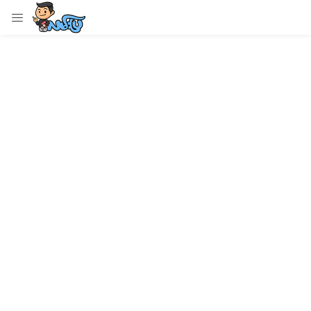
LOGIN
Enter your username and password to login.
Remember me
Login
Lost password?