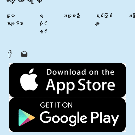
မူလ
ရ
အကူအညီ
ရင်းမြစ်
အခြာ
စာမျက်နှာ
ပိုင်
များ
ခွင့်