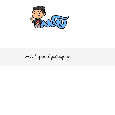
ホーム
ရာဇဝတ်မှုခုခံချေပရေး