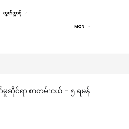
တၞဟ်သ္အာၚ်
MON
မှုဆိုင်ရာ စာတမ်းငယ် – ၅ ရမန်