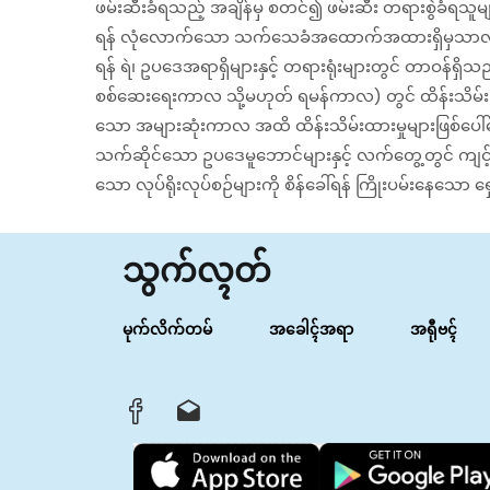
ဖမ်းဆီးခံရသည့် အချိန်မှ စတင်၍ ဖမ်းဆီး တရားစွဲခံရသူမျာ
ရန် လုံလောက်သော သက်သေခံအထောက်အထားရှိမှသာလျှင် စွပ
ရန် ရဲ၊ ဥပဒေအရာရှိများနှင့် တရားရုံးများတွင် တာဝန်ရှိ
စစ်ဆေးရေးကာလ သို့မဟုတ် ရမန်ကာလ) တွင် ထိန်းသိမ်းခြင်းန
သော အများဆုံးကာလ အထိ ထိန်းသိမ်းထားမှုများဖြစ်‌ပေါ
သက်ဆိုင်သော ဥပဒေမူဘောင်များနှင့် လက်တွေ့တွင် ကျင့်သု
သော လုပ်ရိုးလုပ်စဉ်များကို စိန်ခေါ်ရန် ကြိုးပမ်းနေ
သွက်လ္ၚတ်
မုက်လိက်တမ်
အခေါၚ်အရာ
အရီုဗၚ်