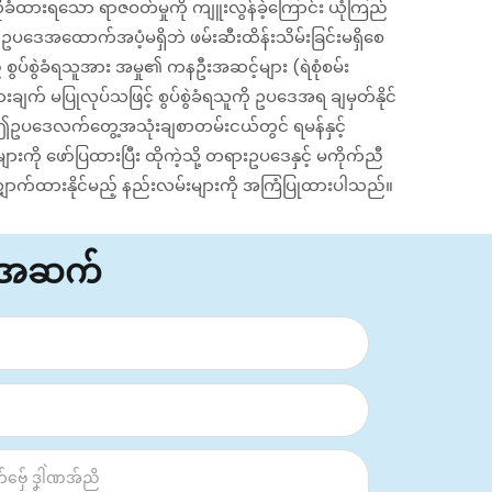
ဲဆိုခံထားရသော ရာဇဝတ်မှုကို ကျူးလွန်ခဲ့ကြောင်း ယုံကြည်
ဥပဒေအထောက်အပံ့မရှိဘဲ ဖမ်းဆီးထိန်းသိမ်းခြင်းမရှိစေ
် စွပ်စွဲခံရသူအား အမှု၏ ကနဦးအဆင့်များ (ရဲစုံစမ်း
ချက် မပြုလုပ်သဖြင့် စွပ်စွဲခံရသူကို ဥပဒေအရ ချမှတ်နိုင်
 ဤဥပဒေလက်တွေ့အသုံးချစာတမ်းငယ်တွင် ရမန်နှင့်
ကို ဖော်ပြထားပြီး ထိုကဲ့သို့ တရားဥပဒေနှင့် မကိုက်ညီ
ျှောက်ထားနိုင်မည့် နည်းလမ်းများကို အကြံပြုထားပါသည်။
်အဆက်