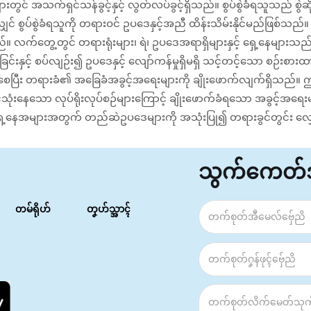
းတွင် အသက်ရှင်သန်ခွင့်နှင့် လွတ်လပ်ခွင့်ရှိသည်။ စွပ်စွဲခံရသူသည် စွ
်စွဲခံရသူကို တရားဝင် ဥပဒေနှင့်အညီ ထိန်းသိမ်းနိုင်မည်ဖြစ်သည်။ 
သည်။ လက်တွေ့တွင် တရားရုံးများ၊ ရဲ၊ ဥပဒေအရာရှိများနှင့် ရှေ့နေများသည
ှင့် စပ်လျဉ်း၍ ဥပဒေနှင့် လျော်ကန်မှုရှိမရှိ သင့်တင့်သော စဉ်းစားထား
်စေပြီး တရားခံ၏ အခြေခံအခွင့်အရေးများကို ချိုးဖောက်လျက်ရှိသည်။
ံးနေသော လုပ်ရိုးလုပ်စဉ်များကြောင့် ချိုးဖောက်ခံရသော အခွင့်အရေးများ
သော ရှေ့နေအများအတွက် တည်ဆဲဥပဒေများကို အသုံးပြု၍ တရားခွင်တွင်း လ
သွက်ကေတ
တမ်ရိုဟ်
တၞဟ်သ္အာၚ်