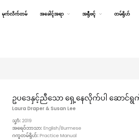
မုက်လိက်တမ်
အခေါၚ်အရာ
အရီုဗၚ်
တမ်ရိုဟ်
ဥပဒေနှင့်ညီသော ရှေ့နေလိုက်ပါ ဆောင်ရွက်
Laura Draper & Susan Lee
သၞာံ:
2019
အရေဝ်ဘာသာ:
English/Burmese
ဂကူတမ်ရိုဟ်:
Practice Manual