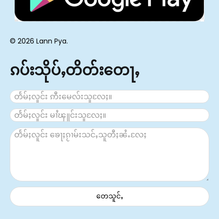
© 2026 Lann Pya.
ၵပ်းသိုပ်ႇတိတ်းတေႃႇ