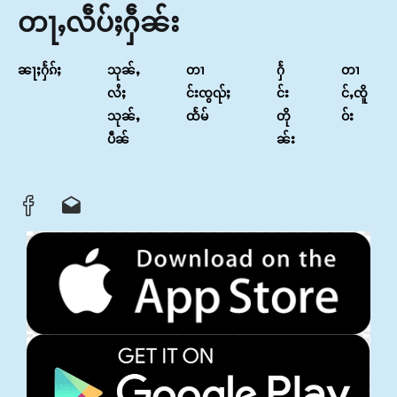
တႃႇလဵပ်ႈႁဵၼ်း
ၼႃႈႁႅၵ်ႈ
သုၼ်ႇ
တၢ
ႁႅ
တၢ
လႆႈ
င်းၸွၺ်ႈ
င်း
င်ႇၸိူ
သုၼ်ႇ
ထႅမ်
တို
ဝ်း
ပဵၼ်
ၼ်း