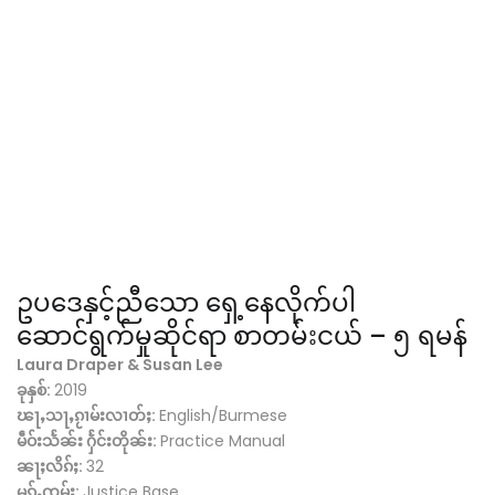
ဥပဒေနှင့်ညီသော ရှေ့နေလိုက်ပါ
ဆောင်ရွက်မှုဆိုင်ရာ စာတမ်းငယ် – ၅ ရမန်
Laura Draper & Susan Lee
ခုနှစ်:
2019
ၽႃႇသႃႇၵႂၢမ်းလၢတ်ႈ:
English/Burmese
မဵဝ်းသႅၼ်း ႁႅင်းတိုၼ်း:
Practice Manual
ၼႃႈလိၵ်ႈ:
32
မုၵ်ႉၸုမ်း:
Justice Base