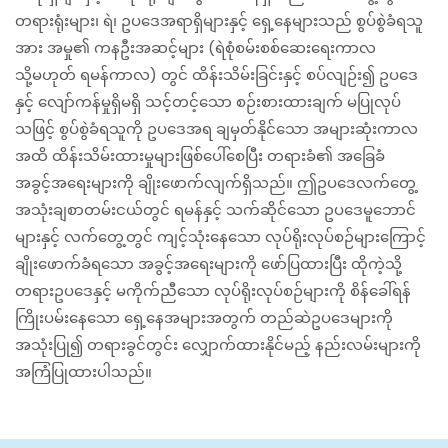
တရားရုံးများ၊ ရဲ၊ ဥပဒေအရာရှိများနှင့် ရှေ့နေများသည် စွပ်စွဲခံရသူ
အား အမှု၏ ကနဦးအဆင့်များ (ရဲစုံစမ်းစစ်ဆေးရေးကာလ
သို့မဟုတ် ရမန်ကာလ) တွင် ထိန်းသိမ်းခြင်းနှင့် စပ်လျဉ်း၍ ဥပဒေ
နှင့် လျော်ကန်မှုရှိမရှိ သင့်တင့်သော စဉ်းစားထားချက် မပြုလုပ်
သဖြင့် စွပ်စွဲခံရသူကို ဥပဒေအရ ချမှတ်နိုင်သော အများဆုံးကာလ
အထိ ထိန်းသိမ်းထားမှုများဖြစ်‌ပေါ်စေပြီး တရားခံ၏ အခြေခံ
အခွင့်အရေးများကို ချိုးဖောက်လျက်ရှိသည်။ ဤဥပဒေလက်တွေ့
အသုံးချစာတမ်းငယ်တွင် ရမန်နှင့် သက်ဆိုင်သော ဥပဒေမူဘောင်
များနှင့် လက်တွေ့တွင် ကျင့်သုံးနေသော လုပ်ရိုးလုပ်စဉ်များကြောင့်
ချိုးဖောက်ခံရသော အခွင့်အရေးများကို ဖော်ပြထားပြီး ထိုကဲ့သို့
တရားဥပဒေနှင့် မကိုက်ညီသော လုပ်ရိုးလုပ်စဉ်များကို စိန်ခေါ်ရန်
ကြိုးပမ်းနေသော ရှေ့နေအများအတွက် တည်ဆဲဥပဒေများကို
အသုံးပြု၍ တရားခွင်တွင်း လျှောက်ထားနိုင်မည့် နည်းလမ်းများကို
အကြံပြုထားပါသည်။