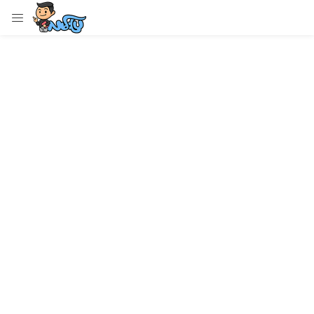
LOGIN
Enter your username and password to login.
Remember me
Login
Lost password?