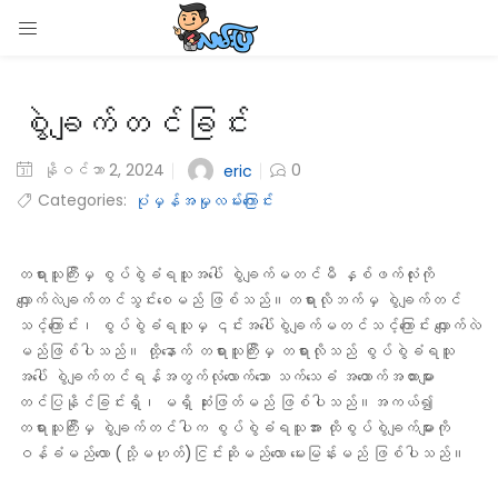
LOGIN
စွဲချက်တင်ခြင်း
Enter your username and password to login.
နိုဝင်ဘာ 2, 2024
0
eric
Categories:
ပုံမှန်အမှုလမ်းကြောင်း
Remember me
တရားသူကြီးမှ စွပ်စွဲခံရသူအပေါ် စွဲချက်မတင်မီ နှစ်ဖက်လုံးကို
လျှောက်လဲချက်တင်သွင်းစေမည် ဖြစ်သည်။တရားလိုဘက်မှ စွဲချက်တင်
Login
သင့်ကြောင်း၊ စွပ်စွဲခံရသူမှ ၎င်းအပေါ်စွဲချက်မတင်သင့်ကြောင်း လျှောက်လဲ
မည်ဖြစ်ပါသည်။ ထို့နောက် တရားသူကြီးမှ တရားလိုသည် စွပ်စွဲခံရသူ
Lost password?
အပေါ် စွဲချက်တင်ရန်အတွက်လုံလောက်သော သက်သေခံ အထောက်အထားများ
တင်ပြနိုင်ခြင်းရှိ၊ မရှိ ဆုံးဖြတ်မည် ဖြစ်ပါသည်။အကယ်၍
တရားသူကြီးမှ စွဲချက်တင်ပါက စွပ်စွဲခံရသူအား ထိုစွပ်စွဲချက်များကို
ဝန်ခံမည်လော (သို့မဟုတ်)ငြင်းဆိုမည်လော မေးမြန်းမည် ဖြစ်ပါသည်။