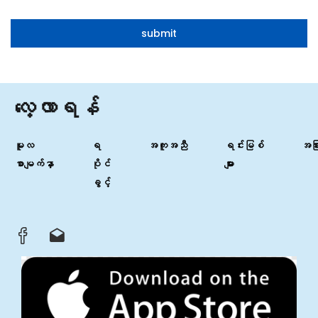
လေ့လာရန်
မူလ
ရ
အကူအညီ
ရင်းမြစ်
အခြာ
စာမျက်နှာ
ပိုင်
များ
ခွင့်