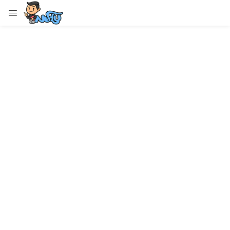
LOGIN
Enter your username and password to login.
Remember me
Login
Lost password?