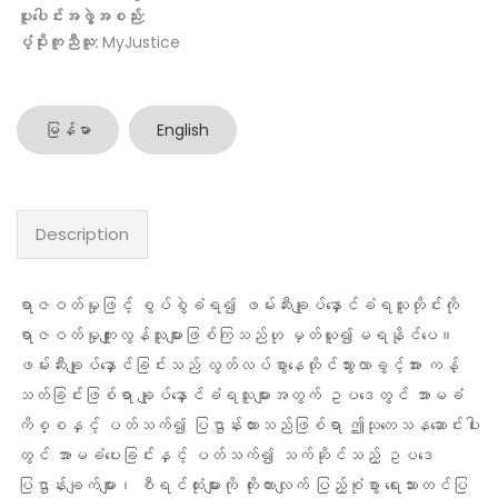
ပူးပေါင်းအဖွဲ့အစည်း:
ပံ့ပိုးကူညီသူ:
MyJustice
မြန်မာ
English
Description
ရာဇဝတ်မှုဖြင့် စွပ်စွဲခံရ၍ ဖမ်းဆီးချုပ်နှောင်ခံရသူတိုင်းကို
ရာဇဝတ်မှုကျူးလွန်သူများဖြစ်ကြသည်ဟု မှတ်ယူ၍မရနိုင်ပေ။
ဖမ်းဆီးချုပ်နှောင်ခြင်းသည် လွတ်လပ်စွာနေထိုင်သွားလာခွင့်အား ကန့်
သတ်ခြင်းဖြစ်ရာ ချုပ်နှောင်ခံရသူများအတွက် ဥပဒေတွင် အာမခံ
ကိစ္စနှင့် ပတ်သက်၍ ပြဌာန်းထားသည်ဖြစ်ရာ ဤသုတေသနဆောင်းပါး
တွင် အာမခံပေးခြင်းနှင့် ပတ်သက်၍ သက်ဆိုင်သည့် ဥပဒေ
ပြဌာန်းချက်များ၊ စီရင်ထုံးများကို ကိုးကားလျက် ပြည့်စုံစွာ ရေးသားတင်ပြ