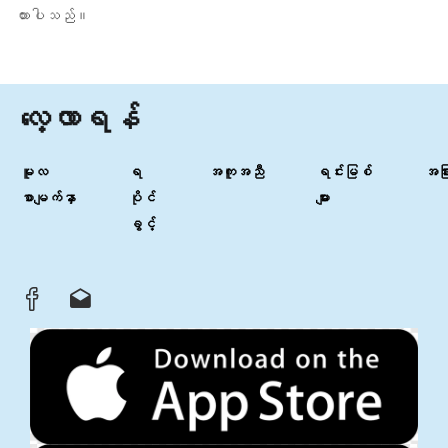
ထားပါသည်။
လေ့လာရန်
မူလ
ရ
အကူအညီ
ရင်းမြစ်
အခြာ
စာမျက်နှာ
ပိုင်
များ
ခွင့်