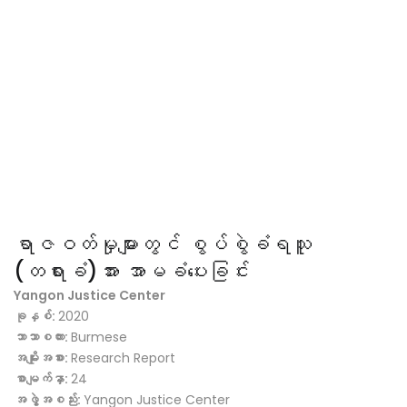
ရာဇဝတ်မှုများတွင် စွပ်စွဲခံရသူ
(တရားခံ)အား အာမခံပေးခြင်း
Yangon Justice Center
ခုနှစ်:
2020
ဘာသာစကား:
Burmese
အမျိုးအစား:
Research Report
စာမျက်နှာ:
24
အဖွဲ့အစည်း:
Yangon Justice Center