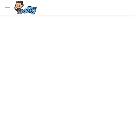
LOGIN
Enter your username and password to login.
Remember me
Login
Lost password?