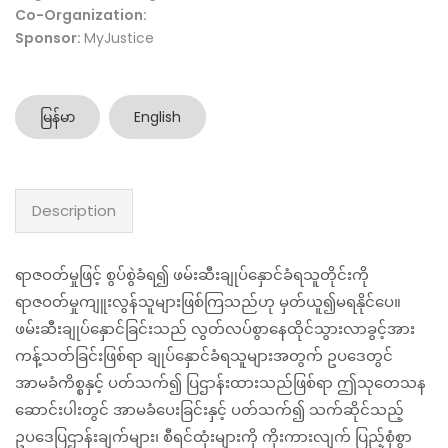
Co-Organization:
Sponsor:
MyJustice
မြန်မာ
English
Description
ရာဇဝတ်မှုဖြင့် စွပ်စွဲခံရ၍ ဖမ်းဆီးချုပ်နှောင်ခံရသူတိုင်းကို
ရာဇဝတ်မှုကျူးလွန်သူများဖြစ်ကြသည်ဟု မှတ်ယူ၍မရနိုင်ပေ။
ဖမ်းဆီးချုပ်နှောင်ခြင်းသည် လွတ်လပ်စွာနေထိုင်သွားလာခွင့်အား
ကန့်သတ်ခြင်းဖြစ်ရာ ချုပ်နှောင်ခံရသူများအတွက် ဥပဒေတွင်
အာမခံကိစ္စနှင့် ပတ်သက်၍ ပြဌာန်းထားသည်ဖြစ်ရာ ဤသုတေသန
ဆောင်းပါးတွင် အာမခံပေးခြင်းနှင့် ပတ်သက်၍ သက်ဆိုင်သည့်
ဥပဒေပြဌာန်းချက်များ၊ စီရင်ထုံးများကို ကိုးကားလျက် ပြည့်စုံစွာ