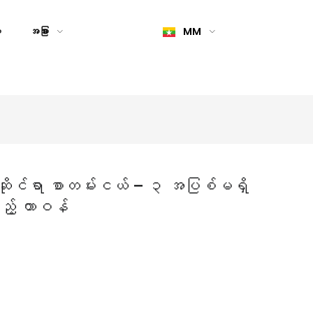
း
အခြား
MM
မှုဆိုင်ရာ စာတမ်းငယ် – ၃ အပြစ်မရှိ
ည့် တာဝန်