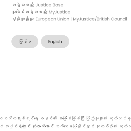
အဖွဲ့အစည်း:
Justice Base
ပူးပေါင်းအဖွဲ့အစည်း:
MyJustice
ပံ့ပိုးကူညီသူ:
European Union | MyJustice/British Council
မြန်မာ
English
ဇဝတ်တရား‌စီရင်ရေး စနစ်၏ အခြေခံဖြစ်ပြီး ပြည်သူများ၏ လွတ်လပ်ခွ
အပြစ်ရှိကြောင်း လုံလောက်အောင် သက်သေမပြနိုင်လျှင် လူတစ်ဦး၏ လွတ်လပ်မ