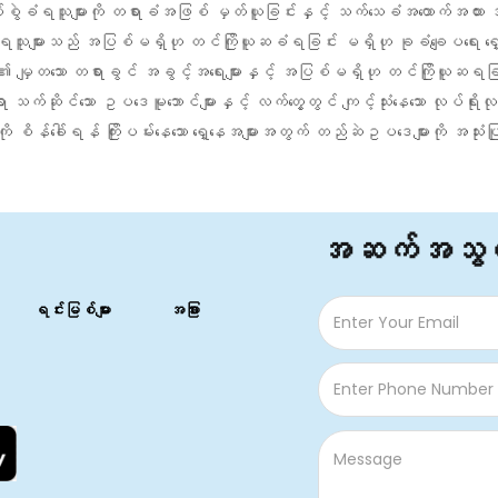
ပ်စွဲခံရသူများကို တရားခံအဖြစ် မှတ်ယူခြင်းနှင့် သက်သေခံအထောက်အထာ
စွဲခံရသူများသည် အပြစ်မရှိဟု တင်ကြိုယူဆခံရခြင်း မရှိဟု ခုခံချေပရေး ရှ
သော တရားခွင် အခွင့်အရေးများနှင့် အပြစ်မရှိဟု တင်ကြိုယူဆရခြင်းတ
်သော ဥပဒေမူဘောင်များနှင့် လက်တွေ့တွင် ကျင့်သုံးနေသော လုပ်ရိုးလုပ်စဉ်မျာ
ို စိန်ခေါ်ရန် ကြိုးပမ်းနေသော ရှေ့နေအများအတွက် တည်ဆဲဥပဒေများကို အသုံးပြု
အဆက်အသွယ
ရင်းမြစ်များ
အခြား