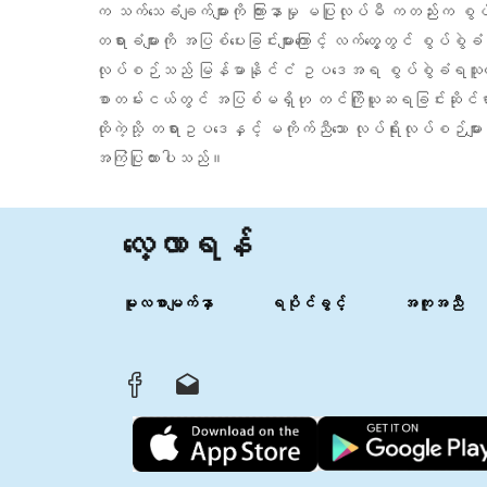
က သက်သေခံချက်များကို ကြားနာမှု မပြုလုပ်မီ ကတည်းက စွ
တရားခံများကို အပြစ်ပေးခြင်းများကြောင့် လက်တွေ့တွင် စွပ်
လုပ်စဉ်သည် မြန်မာနိုင်ငံ ဥပဒေအရ စွပ်စွဲခံရသူ၏ မျှတ
စာတမ်းငယ်တွင် အပြစ်မရှိဟု တင်ကြိုယူဆရခြင်းဆိုင်ရာ သက်ဆိုင
ထိုကဲ့သို့ တရားဥပဒေနှင့် မကိုက်ညီသော လုပ်ရိုးလုပ်စဉ်များက
အကြံပြုထားပါသည်။
လေ့လာရန်
မူလစာမျက်နှာ
ရပိုင်ခွင့်
အကူအညီ