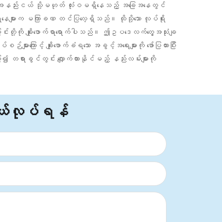
း အနည်းငယ် သို့မဟုတ် လုံးဝမရှိနေသည့် အခြေအနေတွင်
ေ့နေများက မကြာခဏ တင်ပြလေ့ရှိသည်။ ထိုသို့သော လုပ်ရိုး
ို့ကို ချိုးဖောက်ရာရောက်ပါသည်။ ဤဥပဒေလက်တွေ့အသုံးချ
းကြောင့် ချိုးဖောက်ခံရသော အခွင့်အရေးများကို ဖော်ပြထားပြီး
၍ တရားခွင်တွင်း လျှောက်ထားနိုင်မည့် နည်းလမ်းများကို
်လုပ်ရန်