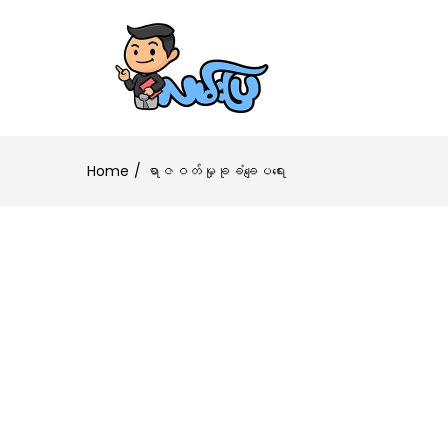
Home
ရာဇဝတ်မှုခုခံချေပရေး