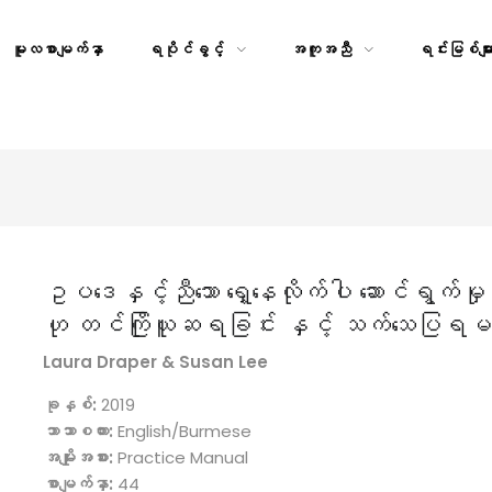
မူလစာမျက်နှာ
ရပိုင်ခွင့်
အကူအညီ
ရင်းမြစ်မျာ
ဥပဒေနှင့်ညီသော ရှေ့နေလိုက်ပါ ဆောင်ရွက်
ဟု တင်ကြိုယူဆရခြင်း နှင့် သက်သေပြရမ
Laura Draper & Susan Lee
ခုနှစ်:
2019
ဘာသာစကား:
English/Burmese
အမျိုးအစား:
Practice Manual
စာမျက်နှာ:
44