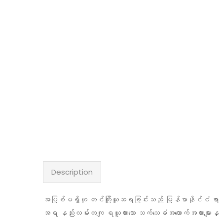
Description
အပြစ်မရှိဟု တင်ကြိုယူဆရခြင်းသည် မြန်မာနိုင်ငံ ရာ
အရ နည်းလမ်းတကျ ရယူထားသော သက်သေခံအထောက်အထားများနှင့် 