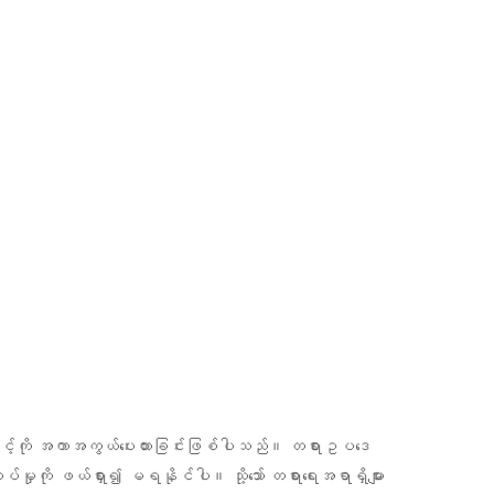
င့်ကို အကာအကွယ်ပေးထားခြင်းဖြစ်ပါသည်။ တရားဥပဒေ
ှုကို ဖယ်ရှား၍ မရနိုင်ပါ။ သို့သော် တရားရေးအရာရှိများ