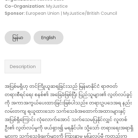
Co-Organization:
MyJustice
Sponsor:
European Union | MyJustice/British Council
မြန်မာ
English
Description
အပြစ်မရှိဟု တင်ကြိုယူဆရခြင်းသည် မြန်မာနိုင်ငံ ရာဇဝတ်
တရား‌စီရင်ရေး စနစ်၏ အခြေခံဖြစ်ပြီး ပြည်သူများ၏ လွတ်လပ်ခွင့်
ကို အကာအကွယ်ပေးထားခြင်းဖြစ်ပါသည်။ တရားဥပဒေအရ နည်း
လမ်းတကျ ရယူထားသော သက်သေခံအထောက်အထားများနှင့်
အပြစ်ရှိကြောင်း လုံလောက်အောင် သက်သေမပြနိုင်လျှင် လူတစ်
ဦး၏ လွတ်လပ်မှုကို ဖယ်ရှား၍ မရနိုင်ပါ။ သို့သော် တရားရေးအရာရှိ
များက သက်သေခံချက်များကို ကြားနာမှု မပြုလုပ်မီ ကတည်းက