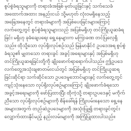
စွပ်စွဲခံရသူများကို တရားခံအဖြစ် မှတ်ယူခြင်းနှင့် သက်သေခံ
အထောက်အထား အနည်းငယ် သို့မဟုတ် လုံးဝမရှိနေသည့်
အခြေအနေတွင် တရားခံများကို အပြစ်ပေးခြင်းများကြောင့်
လက်တွေ့တွင် စွပ်စွဲခံရသူများသည် အပြစ်မရှိဟု တင်ကြိုယူဆခံရ
ခြင်း မရှိဟု ခုခံချေပရေး ရှေ့နေများက မကြာခဏ တင်ပြလေ့ရှိ
သည်။ ထိုသို့သော လုပ်ရိုးလုပ်စဉ်သည် မြန်မာနိုင်ငံ ဥပဒေအရ စွပ်စွဲ
ခံရသူ၏ မျှတသော တရားခွင် အခွင့်အရေးများနှင့် အပြစ်မရှိဟု
တင်ကြိုယူဆရခြင်းတို့ကို ချိုးဖောက်ရာရောက်ပါသည်။ ဤဥပဒေ
လက်တွေ့အသုံးချစာတမ်းငယ်တွင် အပြစ်မရှိဟု တင်ကြိုယူဆရ
ခြင်းဆိုင်ရာ သက်ဆိုင်သော ဥပဒေမူဘောင်များနှင့် လက်တွေ့တွင်
ကျင့်သုံးနေသော လုပ်ရိုးလုပ်စဉ်များကြောင့် ချိုးဖောက်ခံရသော
အခွင့်အရေးများကို ဖော်ပြထားပြီး ထိုကဲ့သို့ တရားဥပဒေနှင့် မကိုက်
ညီသော လုပ်ရိုးလုပ်စဉ်များကို စိန်ခေါ်ရန် ကြိုးပမ်းနေသော ရှေ့နေ
အများအတွက် တည်ဆဲဥပဒေများကို အသုံးပြု၍ တရားခွင်တွင်း
လျှောက်ထားနိုင်မည့် နည်းလမ်းများကို အကြံပြုထားပါသည်။