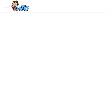
LOGIN
Enter your username and password to login.
Remember me
Login
Lost password?