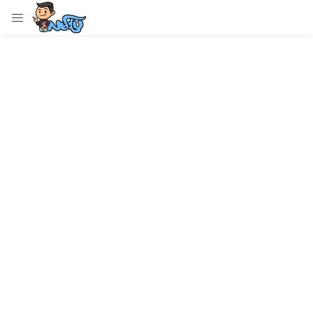
LOGIN
Enter your username and password to login.
Remember me
Login
Lost password?