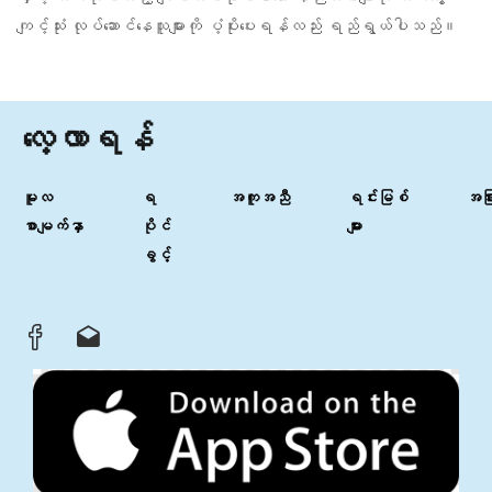
ကျင့်သုံး လုပ်ဆောင်နေသူများကို ပံ့ပိုးပေးရန်လည်း ရည်ရွယ်ပါသည်။
လေ့လာရန်
မူလ
ရ
အကူအညီ
ရင်းမြစ်
အခြာ
စာမျက်နှာ
ပိုင်
များ
ခွင့်