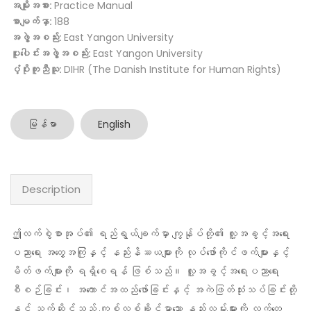
အမျိုးအစား:
Practice Manual
စာမျက်နှာ:
188
အဖွဲ့အစည်း:
East Yangon University
ပူးပေါင်းအဖွဲ့အစည်း:
East Yangon University
ပံ့ပိုးကူညီသူ:
DIHR (The Danish Institute for Human Rights)
မြန်မာ
English
Description
ဤလက်စွဲစာအုပ်၏ ရည်ရွယ်ချက်မှာ ကျွန်ုပ်တို့၏ လူ့အခွင့်အရေး
ပညာရေး အတွေ့အကြုံနှင့် နည်းနိဿယများကို လုပ်ဖော်ကိုင်ဖက်များနှင့်
မိတ်ဖက်များကို ရရှိစေရန် ဖြစ်သည်။ လူ့အခွင့်အရေးပညာရေး
စီစဉ်ခြင်း၊ အကောင်အထည်ဖော်ခြင်းနှင့် အကဲဖြတ်သုံးသပ်ခြင်းတို့
နှင့် သက်ဆိုင်သည့် ကျစ်လစ်ခိုင်မာသော နည်းလမ်းများကို လက်တွေ့