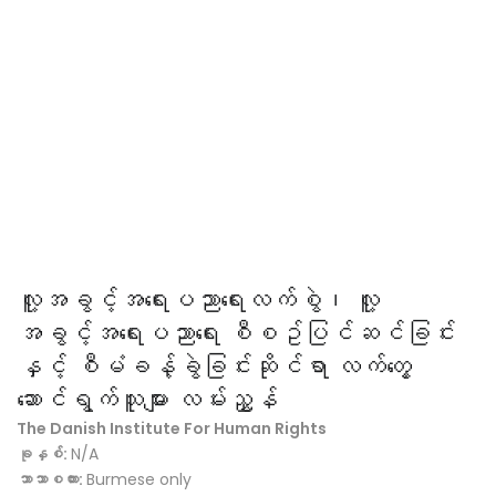
လူ့အခွင့်အ‌ရေးပညာရေးလက်စွဲ၊ လူ့
အခွင့်အရေးပညာရေး စီစဥ်ပြင်ဆင်ခြင်း
နှင့် စီမံခန့်ခွဲခြင်းဆိုင်ရာ လက်တွေ့
ဆောင်ရွက်သူများ လမ်းညွှန်
The Danish Institute For Human Rights
ခုနှစ်:
N/A
ဘာသာစကား:
Burmese only