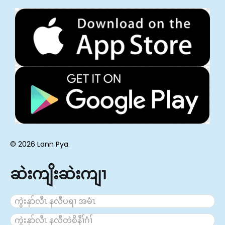
© 2026 Lann Pya.
ဆဲးကျိးဆဲးကျၢ