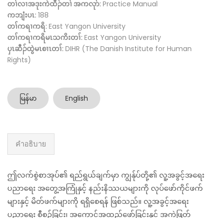
တၢ်လၢအဒုးကဲထီၣ်တၢ် အကလုာ်:
Practice Manual
ကဘျံးပၤ:
188
တၢ်ကရၢကရိ:
East Yangon University
တၢ်ကရၢကရိမၤသကိးတၢ်:
East Yangon University
ပှၤဆီၣ်ထွဲမၤစၢၤတၢ်:
DIHR (The Danish Institute for Human
Rights)
မြန်မာ
English
คำอธิบาย
ဤလက်စွဲစာအုပ်၏ ရည်ရွယ်ချက်မှာ ကျွန်ုပ်တို့၏ လူ့အခွင့်အရေး
ပညာရေး အတွေ့အကြုံနှင့် နည်းနိဿယများကို လုပ်ဖော်ကိုင်ဖက်
များနှင့် မိတ်ဖက်များကို ရရှိစေရန် ဖြစ်သည်။ လူ့အခွင့်အရေး
ပညာရေး စီစဉ်ခြင်း၊ အကောင်အထည်ဖော်ခြင်းနှင့် အကဲဖြတ်