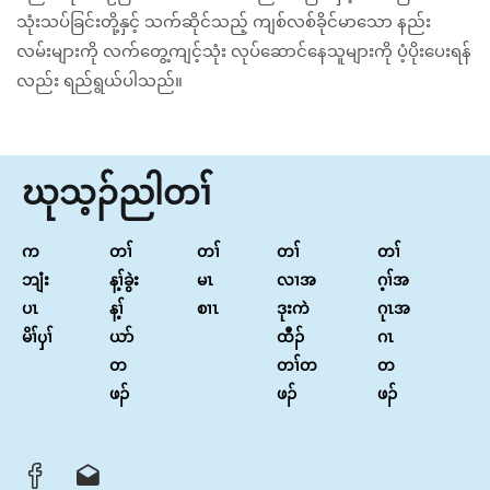
သုံးသပ်ခြင်းတို့နှင့် သက်ဆိုင်သည့် ကျစ်လစ်ခိုင်မာသော နည်း
လမ်းများကို လက်တွေ့ကျင့်သုံး လုပ်ဆောင်နေသူများကို ပံ့ပိုးပေးရန်
လည်း ရည်ရွယ်ပါသည်။
ဃုသ့ၣ်ညါတၢ်
က
တၢ်
တၢ်
တၢ်
တၢ်
ဘျံး
န့ၢ်ခွဲး
မၤ
လၢအ
ဂ့ၢ်အ
ပၤ
န့ၢ်
စၢၤ
ဒုးကဲ
ဂုၤအ
မိၢ်ၦၢ်
ယာ်
ထီၣ်
ဂၤ
တ
တၢ်တ
တ
ဖၣ်
ဖၣ်
ဖၣ်