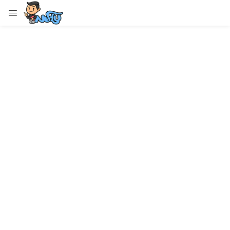
LOGIN
Enter your username and password to login.
Remember me
Login
Lost password?