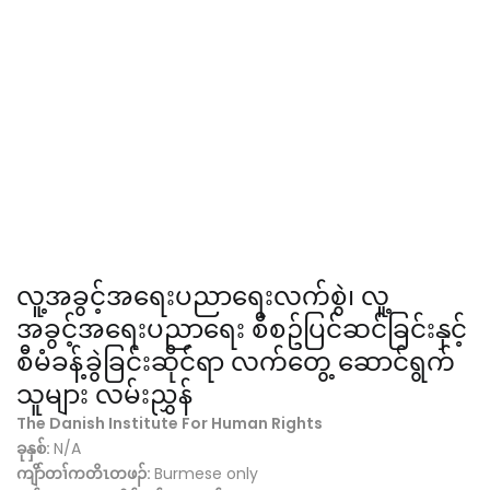
လူ့အခွင့်အ‌ရေးပညာရေးလက်စွဲ၊ လူ့
အခွင့်အရေးပညာရေး စီစဥ်ပြင်ဆင်ခြင်းနှင့်
စီမံခန့်ခွဲခြင်းဆိုင်ရာ လက်တွေ့ ဆောင်ရွက်
သူများ လမ်းညွှန်
The Danish Institute For Human Rights
ခုနှစ်:
N/A
ကျိာ်တၢ်ကတိၤတဖၣ်:
Burmese only