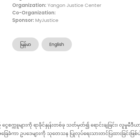
Organization:
Yangon Justice Center
Co-Organization:
Sponsor:
MyJustice
မြန်မာ
English
့ ငွေစက္ကူများကို ရာခိုင်နှုန်းတစ်ခု သတ်မှတ်၍ ရောင်းချခြင်း၊ လူမှုမီဒ
ု အခြေခံကာ ဥပဒေများကို သုတေသန ပြုလုပ်ရေးသားတင်ပြထားခြင်းဖြစ