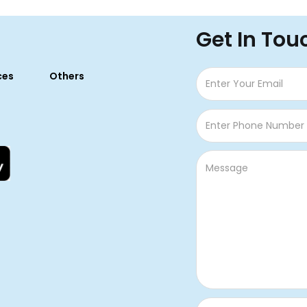
Get In Tou
ces
Others