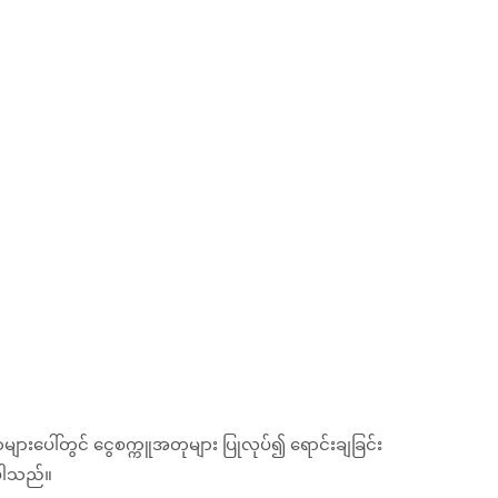
ီယာများပေါ်တွင် ငွေစက္ကူအတုများ ပြုလုပ်၍ ရောင်းချခြင်း
်ပါသည်။