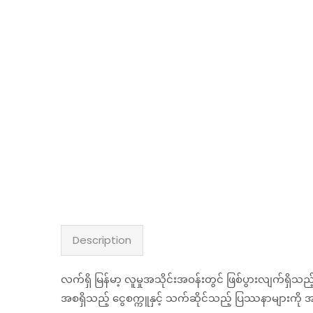
Description
လက်ရှိ မြန်မာ့ လူမှုအသိုင်းအဝန်းတွင် ဖြစ်ပွားလျက်ရှိသည်
အစရှိသည့် ငွေစက္ကူနှင့် သက်ဆိုင်သည့် ပြဿနာများကိ