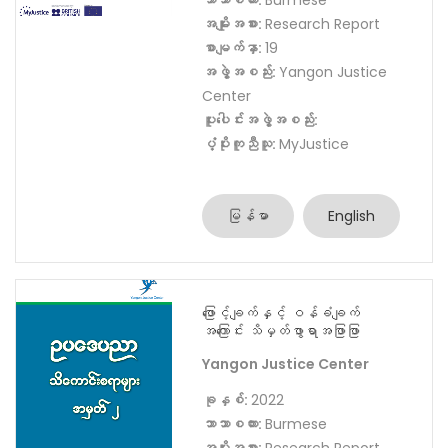
မြန်မာ
English
ပြစ်ဒဏ်အမျိုးအစားများ၊
စီရင်ချက်ချမှတ်ခြင်းနှင့်
ပစ္စည်းစီမံခန့်ခွဲခြင်း
ဆိုင်ရာ သိကောင်းစရာများ
Yangon Justice Center
ခုနှစ်:
2020
ဘာသာစကား:
Burmese
အမျိုးအစား:
Research Report
စာမျက်နှာ:
19
အဖွဲ့အစည်း:
Yangon Justice
Center
ပူးပေါင်းအဖွဲ့အစည်း:
ပံ့ပိုးကူညီသူ:
MyJustice