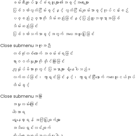
ဖမ်းဆီးချုပ်နှာင်ခံရသူများ၏အခွင့်အ‌ရေးများ
ပြစ်ဒဏ်လွတ်ငြိမ်းခွင့်နှင့် လွတ်ငြိမ်းချမ်းသာခွင့်လုပ်ငန်းစဉ်
ပစ္စည်းဥစ္စာကို သိမ်းဆည်းခြင်းနှင့်ပြည်သူ့ဘဏ္ဍာအဖြစ်
သိမ်းဆည်းခြင်း
ပြစ်ဒဏ်သက်သာခွင့်အတွက် အပေးအယူပြုခြင်း
Close submenu
အကူအညီ
တစ်စုံတစ်ယောက် အဖမ်းခံရခြင်း
ရာဇဝတ်မှုများကို တိုင်ကြားခြင်း
ကျွန်ုပ်မိသားစုတွင် ပြဿနာများ ရှိနေပါသည်။
လက်ထပ်ခြင်း၊ ကွာရှင်းခြင်းနှင့်၊ ကွာရှင်းပြီးနောက် ကလေးသူငယ်အုပ်
ထိမ်းခွင့်
Close submenu
အခြား
အမှုလမ်းကြောင်း
ဝေါဟာရ
ရှေ့နေငှားရန် အကြံပြုချက်များ
အသိပေးရှင်းလင်းချက်
ကိုယ်ရေးအချက်အလက်မူဝါဒ