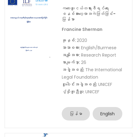
KAYIN
Showing 1–12 of 36 results
ကလေးသူငယ်တရားစီရင်ရေး
စနစ်အားလေ့လာအကဲဖြတ်ခြင်း-
မြန်မာ
Francine Sherman
ခုနှစ်:
2020
ဘာသာစကား:
English/Burmese
အမျိုးအစား:
Research Report