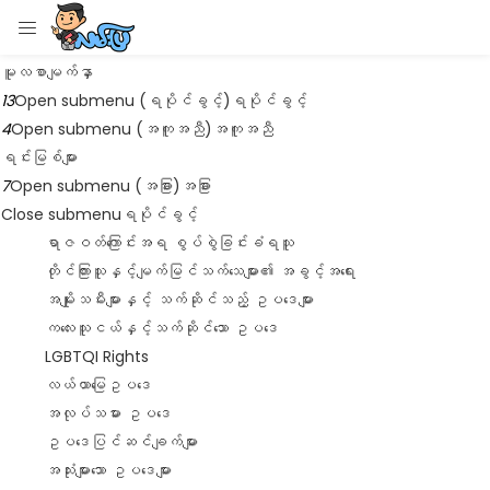
Main Menu
Language
LOGIN
Menu
မူလစာမျက်နှာ
13
Open submenu (ရပိုင်ခွင့်)
ရပိုင်ခွင့်
Enter your username and password to login.
4
Open submenu (အကူအညီ)
အကူအညီ
ရင်းမြစ်များ
7
Open submenu (အခြား)
အခြား
Close submenu
ရပိုင်ခွင့်
ရာဇဝတ်ကြောင်းအရ စွပ်စွဲခြင်းခံရသူ
Remember me
တိုင်ကြားသူနှင့်မျက်မြင်သက်သေများ၏ အခွင့်အရေး
အမျိုးသမီးများနှင့် သက်ဆိုင်သည့် ဥပဒေများ
Login
ကလေးသူငယ်နှင့်သက်ဆိုင်သော ဥပဒေ
LGBTQI Rights
Lost password?
လယ်ယာမြေဥပဒေ
အလုပ်သမား ဥပဒေ
ဥပဒေပြင်ဆင်ချက်များ
အသုံးများသော ဥပဒေများ