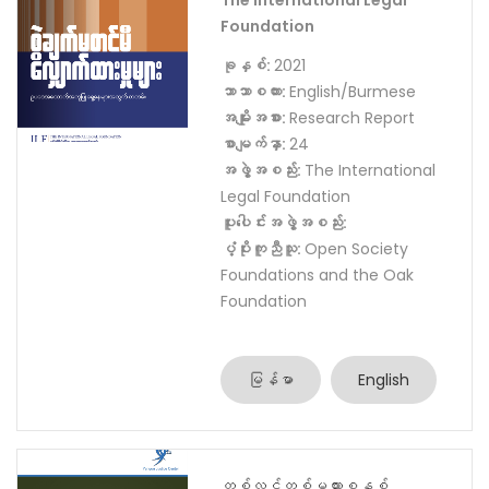
Center
ပူးပေါင်းအဖွဲ့အစည်း:
ပံ့ပိုးကူညီသူ:
MyJustice
မြန်မာ
English
စွဲချက်မတင်မီ လျှောက်ထားမှုများ
The International Legal
Foundation
ခုနှစ်:
2021
ဘာသာစကား:
English/Burmese
အမျိုးအစား:
Research Report
စာမျက်နှာ:
24
အဖွဲ့အစည်း:
The International
Legal Foundation