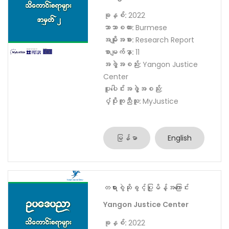
ပူးပေါင်းအဖွဲ့အစည်း:
ပံ့ပိုးကူညီသူ:
MyJustice
မြန်မာ
English
တရားခံပြေးလက်ခံခြင်းနှင့်
တရားခံပြေးအကြောင်း သိကောင်းစရာ
Yangon Justice Center
ခုနှစ်:
2022
ဘာသာစကား:
Burmese
အမျိုးအစား:
Research Report
စာမျက်နှာ:
11
အဖွဲ့အစည်း:
Yangon Justice
Center
ပူးပေါင်းအဖွဲ့အစည်း: