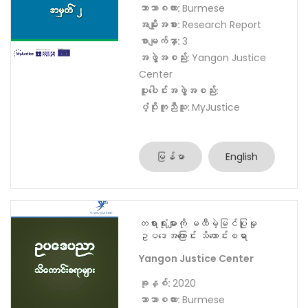
ပံ့ပိုးကူညီသူ:
MyJustice
မြန်မာ
English
တရားစွဲဆိုခွင့်ပြုမိန့်အကြောင်း
Yangon Justice Center
ခုနှစ်:
2022
ဘာသာစကား:
Burmese
အမျိုးအစား:
Research Report
စာမျက်နှာ:
3
အဖွဲ့အစည်း:
Yangon Justice
Center
ပူးပေါင်းအဖွဲ့အစည်း:
ပံ့ပိုးကူညီသူ:
MyJustice