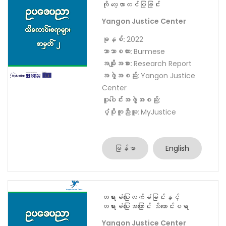
အဖွဲ့အစည်း:
Yangon Justice
Center
ပူးပေါင်းအဖွဲ့အစည်း:
ပံ့ပိုးကူညီသူ:
MyJustice
မြန်မာ
English
တရားခံ၏ ခုခံရေးလမ်းကြောင်းများ
ကို လေ့လာတင်ပြခြင်း
Yangon Justice Center
ခုနှစ်:
2022
ဘာသာစကား:
Burmese
အမျိုးအစား:
Research Report
အဖွဲ့အစည်း:
Yangon Justice
Center