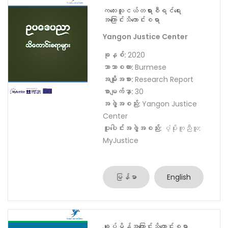
စာမျက်နှာ:
26
အဖွဲ့အစည်း:
The International
Legal Foundation
ပူးပေါင်းအဖွဲ့အစည်း:
UNICEF
ပံ့ပိုးကူညီသူ:
UNICEF
မြန်မာ
English
ကလေးသူငယ်တရားစီရင်ရေး
အကြောင်းသိကောင်းစရာ
Yangon Justice Center
ခုနှစ်:
2020
ဘာသာစကား:
Burmese
အမျိုးအစား:
Research Report
စာမျက်နှာ:
30