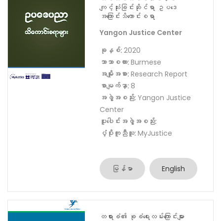
ပူးပေါင်းအဖွဲ့အစည်း:
ပံ့ပိုးကူညီသူ:
Open Society
Foundations and the Oak
Foundation
မြန်မာ
English
တစ်လင်တစ်မယားစနစ်
ကျင့်သုံးခြင်းဆိုင်ရာ ဥပဒေ
အကြောင်းသိကောင်းစရာ
Yangon Justice Center
ခုနှစ်:
2020
ဘာသာစကား:
Burmese
အမျိုးအစား:
Research Report
စာမျက်နှာ:
8