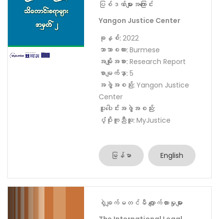
ပူးပေါင်းအဖွဲ့အစည်း:
ပံ့ပိုးကူညီသူ:
MyJustice
မြန်မာ
English
ငွေစက္ကူများအား ရောင်းဝယ်
ခြင်း၊ အတုပြုခြင်း၊ အတု
သုံးစွဲခြင်းဆိုင်ရာ ပြစ်မှု
ပြစ်ဒဏ်များအကြောင်း
Yangon Justice Center
ခုနှစ်:
2022
ဘာသာစကား:
Burmese
အမျိုးအစား:
Research Report
စာမျက်နှာ:
5
အဖွဲ့အစည်း:
Yangon Justice