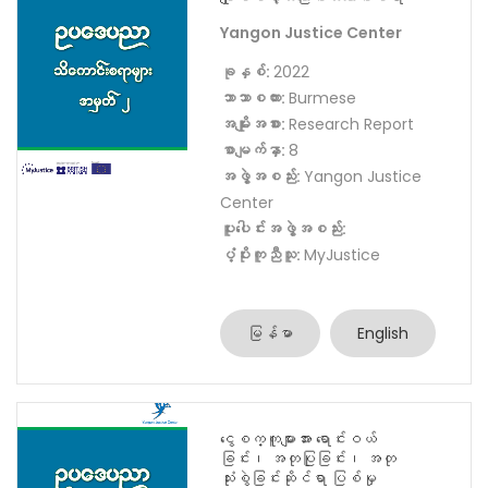
အဖွဲ့အစည်း:
Yangon Justice
Center
ပူးပေါင်းအဖွဲ့အစည်း:
ပံ့ပိုးကူညီသူ:
MyJustice
မြန်မာ
English
ချုပ်မိန့်အကြောင်းသိကောင်းစရာ
Yangon Justice Center
ခုနှစ်:
2022
ဘာသာစကား:
Burmese
အမျိုးအစား:
Research Report
စာမျက်နှာ:
8
အဖွဲ့အစည်း:
Yangon Justice
Center