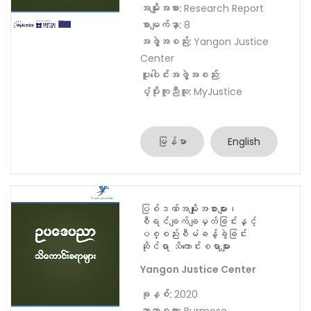
မြန်မာ
English
တရားရုံးများကို မထီမဲ့မြင်ပြုမှု
ဥပဒေအကြောင်း သိကောင်းစရာ
Yangon Justice Center
ခုနှစ်:
2020
ဘာသာစကား:
Burmese
အမျိုးအစား:
Research Report
စာမျက်နှာ:
8
အဖွဲ့အစည်း:
Yangon Justice
Center
ပူးပေါင်းအဖွဲ့အစည်း:
ပံ့ပိုးကူညီသူ:
MyJustice