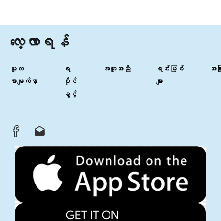
လေ့လာရန်
မူလ
ရ
အကူအညီ
ရင်းမြစ်
အခြာ
စာမျက်နှာ
ပိုင်
များ
ခွင့်