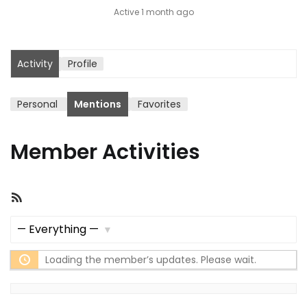
Active 1 month ago
Activity
Profile
Personal
Mentions
Favorites
Member Activities
RSS
Feed
Show:
Loading the member’s updates. Please wait.