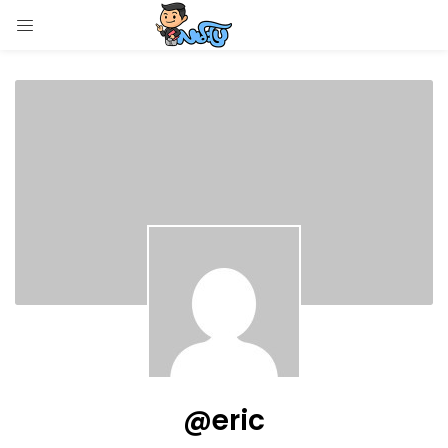
LOGIN
Enter your username and password to login.
Remember me
Login
Lost password?
@eric