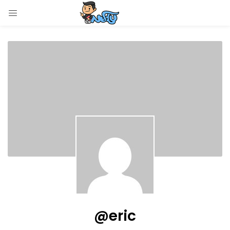
LOGIN
Enter your username and password to login.
Remember me
Login
Lost password?
@eric