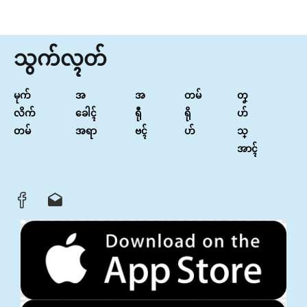
သွက်လ္ၚတ်
မုက်
အ
အ
တမ်
တၞ
လိက်
ခေါၚ်
ရီု
ရို
ဟ်
တမ်
အရာ
ဗၚ်
ဟ်
သ္
အာၚ်