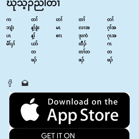
ဃုသ့ၣ်ညါတၢ်
က
တၢ်
တၢ်
တၢ်
တၢ်
ဘျံး
န့ၢ်ခွဲး
မၤ
လၢအ
ဂ့ၢ်အ
ပၤ
န့ၢ်
စၢၤ
ဒုးကဲ
ဂုၤအ
မိၢ်ၦၢ်
ယာ်
ထီၣ်
ဂၤ
တ
တၢ်တ
တ
ဖၣ်
ဖၣ်
ဖၣ်