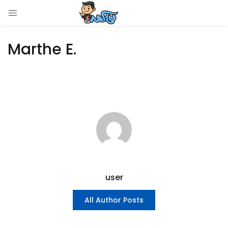
LOGIN
Marthe E.
Enter your username and password to login.
Remember me
Login
Lost password?
user
All Author Posts