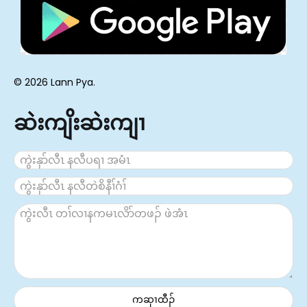
© 2026 Lann Pya.
ဆဲးကျိးဆဲးကျၢ