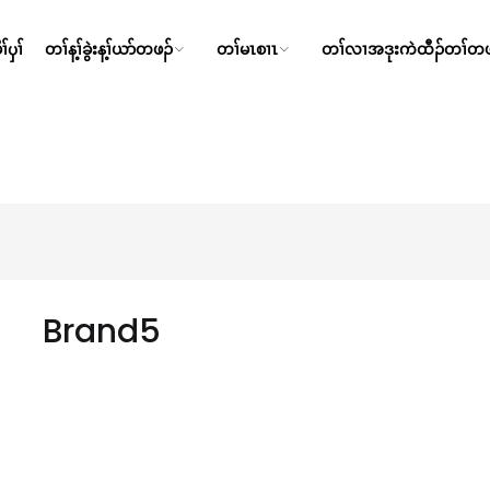
်ၦၢ်
တၢ်န့ၢ်ခွဲးန့ၢ်ယာ်တဖၣ်
တၢ်မၤစၢၤ
တၢ်လၢအဒုးကဲထီၣ်တၢ်တဖ
Brand5