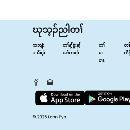
ဃုသ့ၣ်ညါတၢ်
ကဘျံး
တၢ်န့ၢ်ခွဲးန့ၢ်
တၢ်
တၢ
ပၤမိၢ်ၦၢ်
ယာ်တဖၣ်
မၤ
ထီ
စၢၤ
© 2026 Lann Pya.