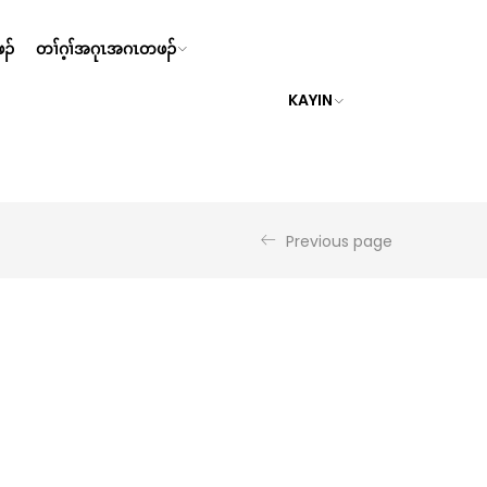
ၣ်
တၢ်ဂ့ၢ်အဂုၤအဂၤတဖၣ်
KAYIN
Previous page