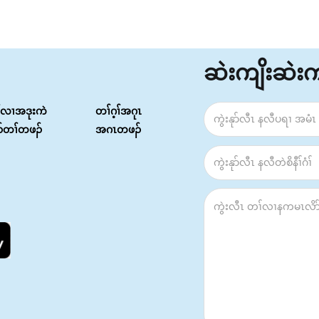
ဆဲးကျိးဆဲး
်လၢအဒုးကဲ
တၢ်ဂ့ၢ်အဂုၤ
ၣ်တၢ်တဖၣ်
အဂၤတဖၣ်