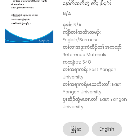
နောက်ဆက်တွဲ စာချုပ်များ
N/A
ခုနှစ်:
N/A
ကျိာ်တၢ်ကတိၤတဖၣ်:
English/Burmese
တၢ်လၢအဒုးကဲထီၣ်တၢ် အကလုာ်:
Reference Materials
ကဘျံးပၤ:
548
တၢ်ကရၢကရိ:
East Yangon
University
တၢ်ကရၢကရိမၤသကိးတၢ်:
East
Yangon University
ပှၤဆီၣ်ထွဲမၤစၢၤတၢ်:
East Yangon
University
မြန်မာ
English