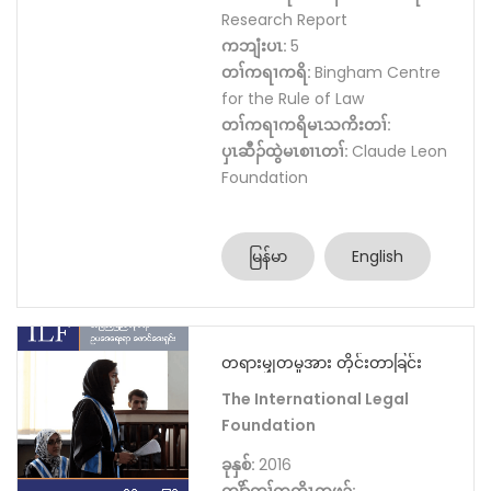
Research Report
ကဘျံးပၤ:
5
တၢ်ကရၢကရိ:
Bingham Centre
for the Rule of Law
တၢ်ကရၢကရိမၤသကိးတၢ်:
ပှၤဆီၣ်ထွဲမၤစၢၤတၢ်:
Claude Leon
Foundation
မြန်မာ
English
တရားမျှတမှုအား တိုင်းတာခြင်း
The International Legal
Foundation
ခုနှစ်:
2016