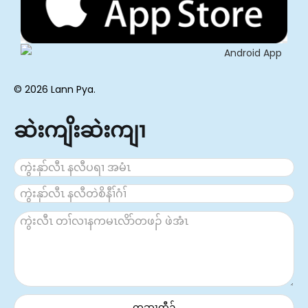
© 2026 Lann Pya.
ဆဲးကျိးဆဲးကျၢ