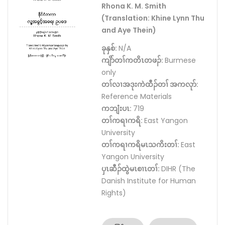
Rhona K. M. Smith
(Translation: Khine Lynn Thu
and Aye Thein)
ခုနှစ်:
N/A
ကျိာ်တၢ်ကတိၤတဖၣ်:
Burmese
only
တၢ်လၢအဒုးကဲထီၣ်တၢ် အကလုာ်:
Reference Materials
ကဘျံးပၤ:
719
တၢ်ကရၢကရိ:
East Yangon
University
တၢ်ကရၢကရိမၤသကိးတၢ်:
East
Yangon University
ပှၤဆီၣ်ထွဲမၤစၢၤတၢ်:
DIHR (The
Danish Institute for Human
Rights)