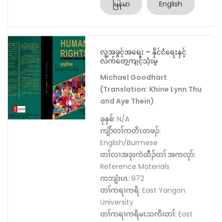
မြန်မာ
English
လူ့အခွင့်အရေး – နိုင်ငံရေးနှင့်
လက်တွေ့ကျင့်သုံးမှု
Michael Goodhart
(Translation: Khine Lynn Thu
and Aye Thein)
ခုနှစ်:
N/A
ကျိာ်တၢ်ကတိၤတဖၣ်:
English/Burmese
တၢ်လၢအဒုးကဲထီၣ်တၢ် အကလုာ်:
Reference Materials
ကဘျံးပၤ:
972
တၢ်ကရၢကရိ:
East Yangon
University
တၢ်ကရၢကရိမၤသကိးတၢ်:
East