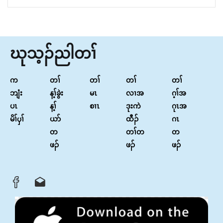
ဃုသ့ၣ်ညါတၢ်
က
တၢ်
တၢ်
တၢ်
တၢ်
ဘျံး
န့ၢ်ခွဲး
မၤ
လၢအ
ဂ့ၢ်အ
ပၤ
န့ၢ်
စၢၤ
ဒုးကဲ
ဂုၤအ
မိၢ်ၦၢ်
ယာ်
ထီၣ်
ဂၤ
တ
တၢ်တ
တ
ဖၣ်
ဖၣ်
ဖၣ်