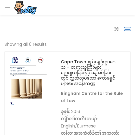
LOGIN
Enter your username and password to login.
Showing all 6 results
Cape Town စည်းမျဉ်းဥပဒေ
သ – တရားသူကြီးများ
Remember me
ရွေးချယ်ခြင်းနှင့် ခန့်အပ်ခြင်း
တွင် လွတ်လပ်သော ကော်မရှင်
များ၏ အခန်းကဏ္ဍ
Login
Bingham Centre for the Rule
Lost password?
of Law
ခုနှစ်:
2016
ကျိာ်တၢ်ကတိၤတဖၣ်:
English/Burmese
တၢ်လၢအဒုးကဲထီၣ်တၢ် အကလုာ်: