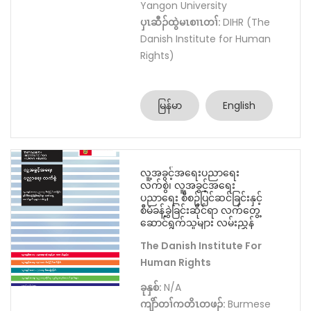
Yangon University
ပှၤဆီၣ်ထွဲမၤစၢၤတၢ်:
DIHR (The
Danish Institute for Human
Rights)
မြန်မာ
English
လူ့အခွင့်အ‌ရေးပညာရေး
လက်စွဲ၊ လူ့အခွင့်အရေး
ပညာရေး စီစဥ်ပြင်ဆင်ခြင်းနှင့်
စီမံခန့်ခွဲခြင်းဆိုင်ရာ လက်တွေ့
ဆောင်ရွက်သူများ လမ်းညွှန်
The Danish Institute For
Human Rights
ခုနှစ်:
N/A
ကျိာ်တၢ်ကတိၤတဖၣ်:
Burmese