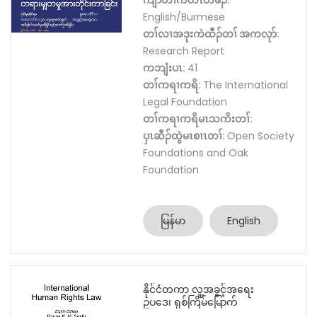
ကျိာ်တၢ်ကတိၤတဖၣ်:
English/Burmese
တၢ်လၢအဒုးကဲထီၣ်တၢ် အကလုာ်:
Research Report
ကဘျံးပၤ:
41
တၢ်ကရၢကရိ:
The International
Legal Foundation
တၢ်ကရၢကရိမၤသကိးတၢ်:
ပှၤဆီၣ်ထွဲမၤစၢၤတၢ်:
Open Society
Foundations and Oak
Foundation
မြန်မာ
English
နိုင်ငံတကာ လူ့အခွင့်အရေး
ဥပဒေ၊ ရှစ်ကြိမ်မြောက်