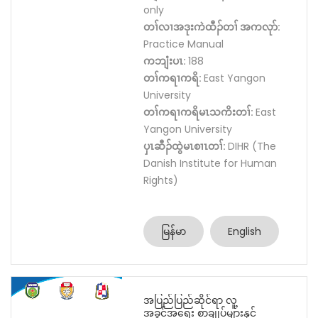
only
တၢ်လၢအဒုးကဲထီၣ်တၢ် အကလုာ်:
Practice Manual
ကဘျံးပၤ:
188
တၢ်ကရၢကရိ:
East Yangon
University
တၢ်ကရၢကရိမၤသကိးတၢ်:
East
Yangon University
ပှၤဆီၣ်ထွဲမၤစၢၤတၢ်:
DIHR (The
Danish Institute for Human
Rights)
မြန်မာ
English
အပြည်ပြည်ဆိုင်ရာ လူ့
အခွင့်အရေး စာချုပ်များနှင့်