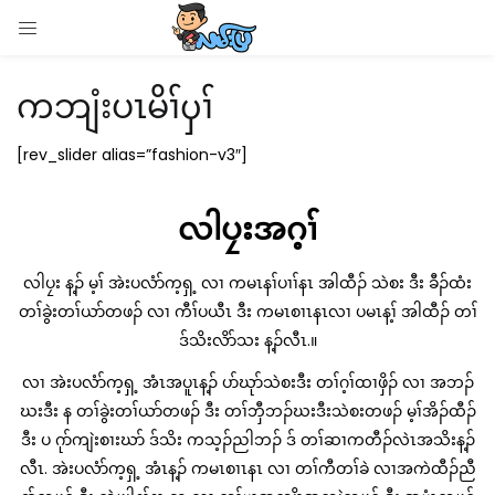
LOGIN
ကဘျံးပၤမိၢ်ၦၢ်
Enter your username and password to login.
[rev_slider alias=”fashion-v3″]
လါပၠးအဂ့ၢ်
Remember me
လါပၠး န့ၣ် မ့ၢ် အဲးပလံာ်က့ရှ့ လၢ ကမၤနၢ်ပၢၢ်နၤ အါထီၣ် သဲစး ဒီး ခီၣ်ထံး
တၢ်ခွဲးတၢ်ယာ်တဖၣ် လၢ ကီၢ်ပယီၤ ဒီး ကမၤစၢၤနၤလၢ ပမၤန့ၢ် အါထီၣ် တၢ်
Login
ဒ်သိးလိာ်သး န့ၣ်လီၤ.။
Lost password?
လၢ အဲးပလံာ်က့ရှ့ အံၤအပူၤန့ၣ် ပာ်ဃုာ်သဲစးဒီး တၢ်ဂ့ၢ်ထၢဖှိၣ် လၢ အဘၣ်
ဃးဒီး န တၢ်ခွဲးတၢ်ယာ်တဖၣ် ဒီး တၢ်ဘှီဘၣ်ဃးဒီးသဲစးတဖၣ် မ့ၢ်အိၣ်ထီၣ်
ဒီး ပ ဂုာ်ကျဲးစၢးဃာ် ဒ်သိး ကသ့ၣ်ညါဘၣ် ဒ် တၢ်ဆၢကတီၣ်လဲၤအသိးန့ၣ်
လီၤ. အဲးပလံာ်က့ရှ့ အံၤန့ၣ် ကမၤစၢၤနၤ လၢ တၢ်ကီတၢ်ခဲ လၢအကဲထီၣ်ညီ