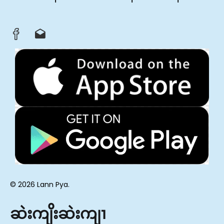
© 2026 Lann Pya.
ဆဲးကျိးဆဲးကျၢ