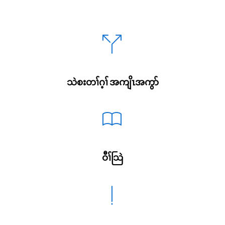
သဲစးတၢ်ဂ့ၢ် အကျိၤအကွာ်
ဝီၢ်သြဲ