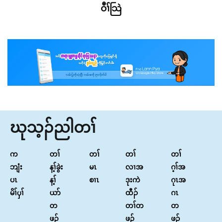
ဝီၢ်သြဲ
ဃုသ့ၣ်ညါတၢ်
က
တၢ်
တၢ်
တၢ်
တၢ်
ဘျံး
န့ၢ်ခွဲး
မၤ
လၢအ
ဂ့ၢ်အ
ပၤ
န့ၢ်
စၢၤ
ဒုးကဲ
ဂုၤအ
မိၢ်ၦၢ်
ယာ်
ထီၣ်
ဂၤ
တ
တၢ်တ
တ
ဖၣ်
ဖၣ်
ဖၣ်