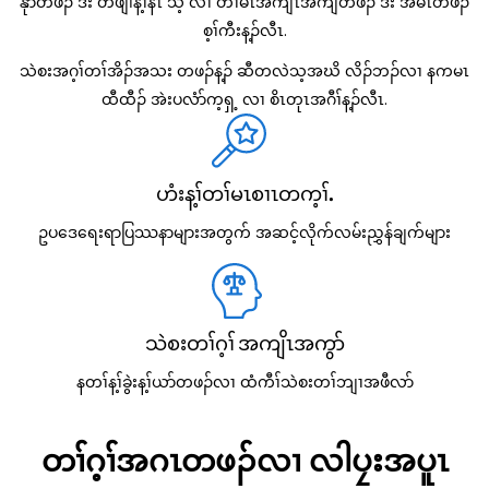
နုာ်တဖၣ် ဒီး တဲဖျါန့ၢ်နၤ သ့ လၢ တၢ်မၤအကျိၤအကျဲတဖၣ် ဒီး အမံၤတဖၣ်
စ့ၢ်ကီးန့ၣ်လီၤ.
သဲစးအဂ့ၢ်တၢ်အိၣ်အသး တဖၣ်န့ၣ် ဆီတလဲသ့အဃိ လိၣ်ဘၣ်လၢ နကမၤ
ထီထီၣ် အဲးပလံာ်က့ရှ့ လၢ စိၤတုၤအဂီၢ်န့ၣ်လီၤ.
ဟံးန့ၢ်တၢ်မၤစၢၤတက့ၢ်.
ဥပဒေရေးရာပြဿနာများအတွက် အဆင့်လိုက်လမ်းညွှန်ချက်များ
သဲစးတၢ်ဂ့ၢ် အကျိၤအကွာ်
နတၢ်န့ၢ်ခွဲးန့ၢ်ယာ်တဖၣ်လၢ ထံကီၢ်သဲစးတၢ်ဘျၢအဖီလာ်
တၢ်ဂ့ၢ်အဂၤတဖၣ်လၢ လါပၠးအပူၤ