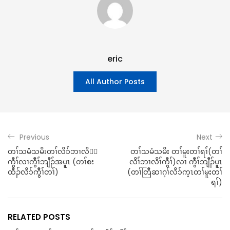
eric
All Author Posts
Previous
Next
တၢ်သမံသမိးတၢ်လိ၁်ဘၢလိ၁်
တၢ်သမံသမိး တၢ်မူးတၢ်ရၢ်(တၢ်
ကွီၢ်လၢကွီၢ်ဘျီၣ်အပူၤ (တၢ်စး
လိၢ်ဘၢလိၢ်ကွီၢ်)လၢ ကွီၢ်ဘျီၣ်ပူၤ
ထီၣ်လိ၁်ကွီၢ်တၢ်)
(တၢ်တြီဆၢဂ့ၢ်လိ၁်က့ၤတၢ်မူးတၢ်
ရၢ်)
RELATED POSTS