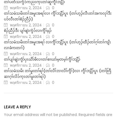
တၢ်ပတံသကွံ၁်ကညးက့ၤတၢ်ဆူကွီၢ်ဘျီၣ်
พฤศจิกายน 2, 2024
0
တၢ်သမံသမိးတၢ်အမူးအရၢ်လၢ ကွီၢ်ဘျီၣ်ပူၤ (တၢ်ဟ့ၣ်လီၤတၢ်အကလုၢ်ဒီး
ပ၁်လီၤတၢ်စံၣ်ညီၣ်)
พฤศจิกายน 2, 2024
0
စံၣ်ညီၣ်ဒီး ပျၢ်ဖျဲးကွံ၁်လၢကွီၢ်မ့ၣ်
พฤศจิกายน 2, 2024
0
တၢ်သမံသမိးတၢ်အမူးအရၢ် လၢကွီၢ်ဘျီၣ်ပူၤ (တၢ်ဟ့ၣ်ထီၣ်တၢ်ဂ့ၢ်တၢ်ကျိၤ
လၢခံကတၢၢ်)
พฤศจิกายน 2, 2024
0
တၢ်ပျၢ်ဖျဲးကွံာ်ပှၤဃိာ်ဖိလၢတၢ်စၢဃာ်မ့တမ့ၢ်ကွီၢ်ဘျီၣ်
พฤศจิกายน 2, 2024
0
တၢ်သမံသမိး တၢ်မူးတၢ်ရၢ်(တၢ်လိၢ်ဘၢလိၢ်ကွီၢ်)လၢ ကွီၢ်ဘျီၣ်ပူၤ (တၢ်တြီ
ဆၢဂ့ၢ်လိ၁်က့ၤတၢ်မူးတၢ်ရၢ်)
พฤศจิกายน 2, 2024
0
LEAVE A REPLY
Your email address will not be published. Required fields are