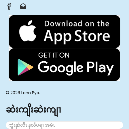
© 2026 Lann Pya.
ဆဲးကျိးဆဲးကျၢ