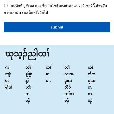
บันทึกชื่อ, อีเมล และชื่อเว็บไซต์ของฉันบนเบราว์เซอร์นี้ สำหรับ
การแสดงความเห็นครั้งถัดไป
ဃုသ့ၣ်ညါတၢ်
က
တၢ်
တၢ်
တၢ်
တၢ်
ဘျံး
န့ၢ်ခွဲး
မၤ
လၢအ
ဂ့ၢ်အ
ပၤ
န့ၢ်
စၢၤ
ဒုးကဲ
ဂုၤအ
မိၢ်ၦၢ်
ယာ်
ထီၣ်
ဂၤ
တ
တၢ်တ
တ
ဖၣ်
ဖၣ်
ဖၣ်