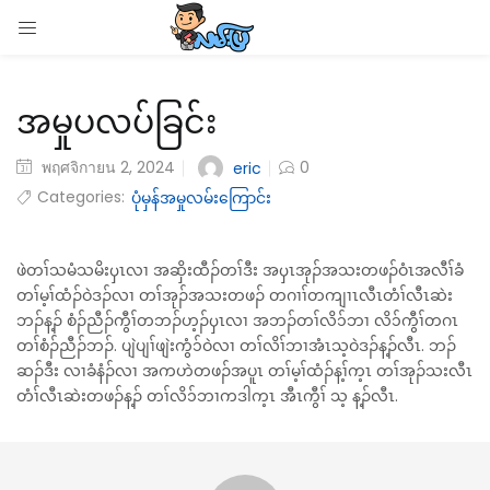
LOGIN
အမှုပလပ်ခြင်း
Enter your username and password to login.
พฤศจิกายน 2, 2024
0
eric
Categories:
ပုံမှန်အမှုလမ်းကြောင်း
Remember me
ဖဲတၢ်သမံသမိးၦၤလၢ အဆှိးထီၣ်တၢ်ဒီး အၦၤအုၣ်အသးတဖၣ်ဝံၤအလီၢ်ခံ
တၢ်မ့ၢ်ထံၣ်ဝဲဒၣ်လၢ တၢ်အုၣ်အသးတဖၣ် တဂၢၢ်တကျၢၤလီၤတံၢ်လီၤဆဲး
Login
ဘၣ်န့ၣ် စံၣ်ညီၣ်ကွီၢ်တဘၣ်ဟ့ၣ်ၦၤလၢ အဘၣ်တၢ်လိ၁်ဘၢ လိ၁်ကွီၢ်တဂၤ
တၢ်စံၣ်ညီၣ်ဘၣ်. ပျဲပျၢ်ဖျဲးကွံ၁်ဝဲလၢ တၢ်လိၢ်ဘၢအံၤသ့ဝဲဒၣ်န့ၣ်လီၤ. ဘၣ်
Lost password?
ဆၣ်ဒီး လၢခံနံၣ်လၢ အကဟဲတဖၣ်အပူၤ တၢ်မ့ၢ်ထံၣ်န့ၢ်က့ၤ တၢ်အုၣ်သးလီၤ
တံၢ်လီၤဆဲးတဖၣ်န့ၣ် တၢ်လိ၁်ဘၢကဒါက့ၤ အီၤကွီၢ် သ့ န့ၣ်လီၤ.