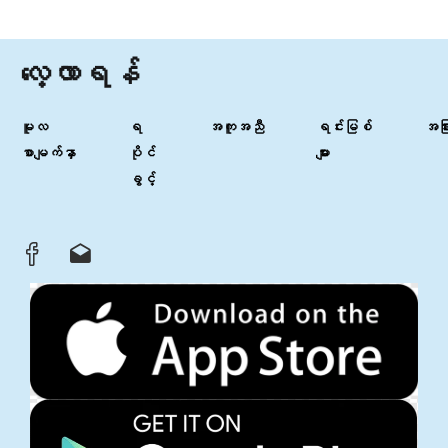
လေ့လာရန်
မူလ
ရ
အကူအညီ
ရင်းမြစ်
အခြာ
စာမျက်နှာ
ပိုင်
များ
ခွင့်