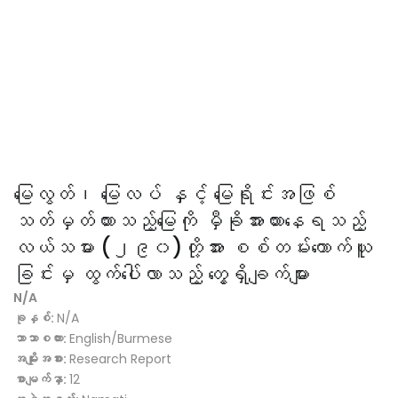
မြေလွတ်၊ မြေလပ် နှင့် မြေရိုင်းအဖြစ်
သတ်မှတ်ထားသည့်မြေကို မှီခိုအားထားနေရသည့်
လယ်သမား (၂၉၀)တို့အား စစ်တမ်းကောက်ယူ
ခြင်းမှ ထွက်ပေါ်လာသည့် တွေ့ရှိချက်များ
N/A
ခုနှစ်:
N/A
ဘာသာစကား:
English/Burmese
အမျိုးအစား:
Research Report
စာမျက်နှာ:
12