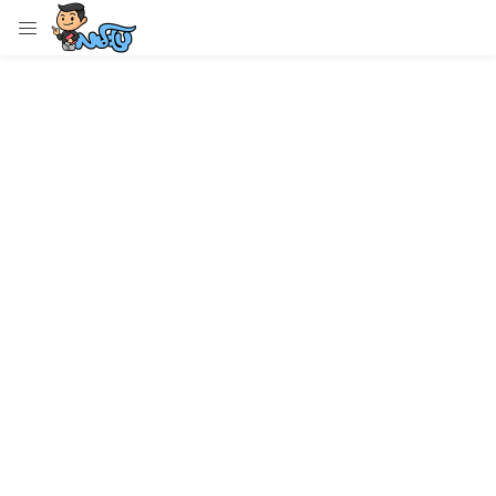
LOGIN
Enter your username and password to login.
Remember me
Login
Lost password?