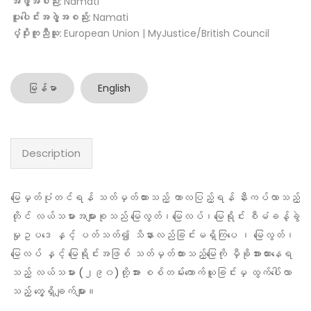
အဖွဲ့အစည်း:
Namati
ပူးပေါင်းအဖွဲ့အစည်း:
Namati
ပံ့ပိုးကူညီသူ:
European Union | MyJustice/British Council
မြန်မာ
English
Description
မြေမှတ်ပုံတင်ရန် သတ်မှတ်ထားသည့် ကာလပြည့်ရန် နီးကပ်လာသည့်
တိုင် လယ်သမားအများစုသည် မြေလွတ်၊မြေလပ်၊မြေရိုင်း စီမံခန့်ခွဲ
မှုဥပဒေ နှင့် ပတ်သတ်၍ သိနားလည်ခြင်းမရှိကြပေ ၊ မြေလွတ်၊
မြေလပ် နှင့် မြေရိုင်းအဖြစ် သတ်မှတ်ထားသည့်မြေကို မှီခိုအားထားနေရ
သည့် လယ်သမား (၂၉၀)တို့အား စစ်တမ်းကောက်ယူခြင်းမှ ထွက်ပေါ်လာ
သည့် တွေ့ရှိချက်များ။