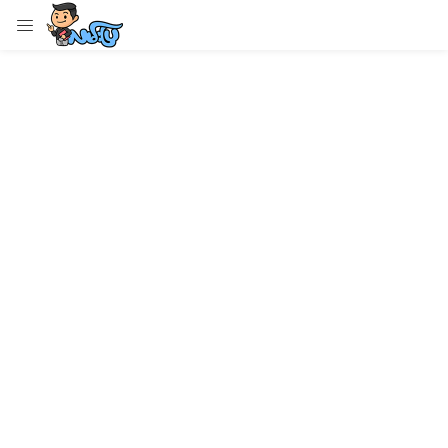
LOGIN
Enter your username and password to login.
Remember me
Login
Lost password?