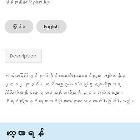
ပံ့ပိုးကူညီသူ:
MyJustice
မြန်မာ
English
Description
လယ်ယာမြေပေါ်တွင် လုပ်ကိုင်စားသောက်နေသော တောင်သူများ အကျိုးအလို့ငှာ
၂၀၁၂ ခုနှစ်၊ လယ်ယာမြေဥပေဒပါ ပြဌာန်းချက်များအရ
ပေါ်ပေါက်လာနိုင်သော ဥပဒေအကျိုးဆက်များကို ဥပဒအကိုးအကားများ၊
စီရင်ထုံးမျာနှင့် ရေးသားတင်ပြထားသော သုတေသန ဆောင်းပါးဖြစ်ပါသည်။
လေ့လာရန်