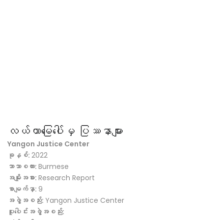
လယ်ယာမြေပေါ်မှ ပြဿနာများ
Yangon Justice Center
ခုနှစ်:
2022
ဘာသာစကား:
Burmese
အမျိုးအစား:
Research Report
စာမျက်နှာ:
9
အဖွဲ့အစည်း:
Yangon Justice Center
ပူးပေါင်းအဖွဲ့အစည်း: