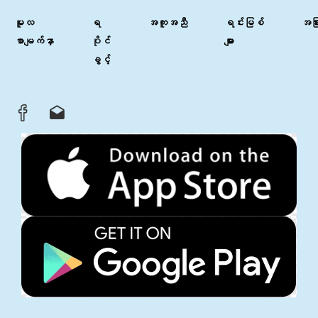
မူလ
ရ
အကူအညီ
ရင်းမြစ်
အခြာ
စာမျက်နှာ
ပိုင်
များ
ခွင့်