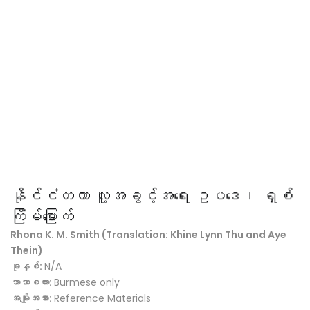
နိုင်ငံတကာ လူ့အခွင့်အရေး ဥပဒေ၊ ရှစ်
ကြိမ်မြောက်
Rhona K. M. Smith (Translation: Khine Lynn Thu and Aye
Thein)
ခုနှစ်:
N/A
ဘာသာစကား:
Burmese only
အမျိုးအစား:
Reference Materials