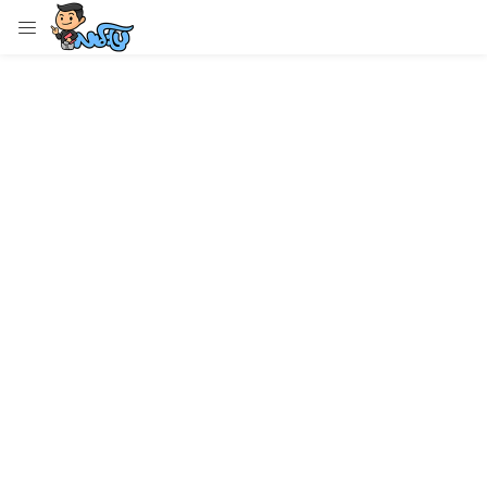
LOGIN
Enter your username and password to login.
Remember me
Login
Lost password?