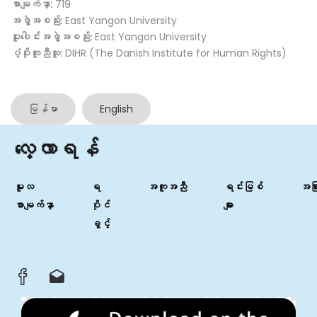
စာမျက်နှာ:
719
အဖွဲ့အစည်း:
East Yangon University
ပူးပေါင်းအဖွဲ့အစည်း:
East Yangon University
ပံ့ပိုးကူညီသူ:
DIHR (The Danish Institute for Human Rights)
မြန်မာ
English
လေ့လာရန်
မူလ
ရ
အကူအညီ
ရင်းမြစ်
အခြာ
စာမျက်နှာ
ပိုင်
များ
ခွင့်