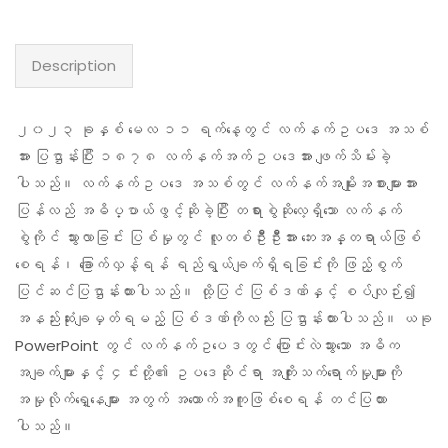
Description
၂၀၂၃ ခုနှစ် မေလ ၁၁ ရက်နေ့တွင် လက်နက်ဥပဒေ အသစ်
အား ပြဌာန်းပြီး ၁၈၇၈ လက်နက်အက်ဥပဒေအား ဖျက်သိမ်းခဲ့
ပါသည်။ လက်နက်ဥပဒေ အသစ်တွင် လက်နက်အမျိုးအစားများအား
ပြန်လည် အဓိပ္ပာယ်ဖွင့်ဆိုခဲ့ပြီး တရားစွဲဆိုလေ့ရှိသော လက်နက်
စွဲကိုင် သွားလာခြင်း ပြစ်မှုတွင် လူတစ်ဦီးဦီးအား ဘေးအန္တရာယ်ဖြစ်
စေရန်၊ ခြောက်လှန့်ရန် ရည်ရွယ်ချက်ရှိရခြင်းကို ဖြည့်စွက်
ပြင်ဆင်ပြဌာန်းထားပါသည်။ ထို့ပြင် ပြစ်ဒဏ်နှင့် စပ်လျဉ်း၍
အနည်းဆုံးချမှတ်ရမည့် ပြစ်ဒဏ်ကိုလည်း ပြဌာန်းထားပါသည်။ ယခု
PowerPoint တွင် လက်နက်ဥပေဒတွင် ပြောင်းလဲသွားသော အဓိက
အချက်များနှင့် ၄င်းတို့၏ ဥပဒေဆိုင်ရာ အကျိုးသက်ရောက်မှုများကို
အမှုလိုက်ရှေ့နေများ အတွက် အထောက်အကူဖြစ်စေရန် တင်ပြထား
ပါသည်။