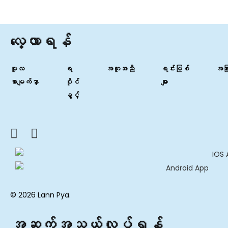
လေ့လာရန်
မူလ
ရ
အကူအညီ
ရင်းမြစ်
အခြာ
စာမျက်နှာ
ပိုင်
များ
ခွင့်
© 2026 Lann Pya.
အဆက်အသွယ်လုပ်ရန်