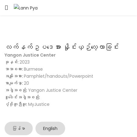
LOGIN
Enter your username and password to login.
လက်နက်ဥပဒေအား နှိုင်းယှဉ်လေ့လာခြင်း
Yangon Justice Center
ခုနှစ်:
2023
ဘာသာစကား:
Burmese
Remember me
အမျိုးအစား:
Pamphlet/handouts/Powerpoint
စာမျက်နှာ:
20
Login
အဖွဲ့အစည်း:
Yangon Justice Center
ပူးပေါင်းအဖွဲ့အစည်း:
Lost password?
ပံ့ပိုးကူညီသူ:
MyJustice
မြန်မာ
English